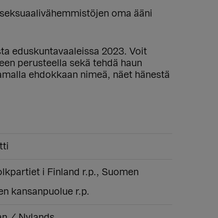
a seksuaalivähemmistöjen oma ääni
ista eduskuntavaaleissa 2023. Voit
lueen perusteella sekä tehdä haun
aamalla ehdokkaan nimeä, näet hänestä
tti
lkpartiet i Finland r.p., Suomen
en kansanpuolue r.p.
n / Nylands