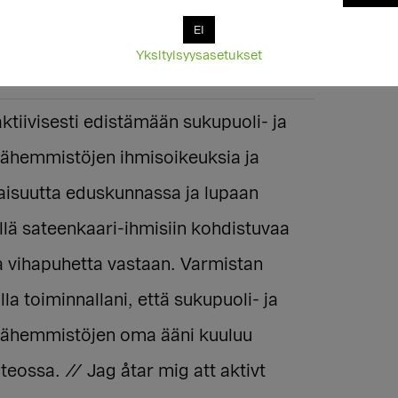
Mänskliga rättigheter bör alltid tas i
EI
i beslutsfattandet!
Yksityisyysasetukset
ktiivisesti edistämään sukupuoli- ja
vähemmistöjen ihmisoikeuksia ja
aisuutta eduskunnassa ja lupaan
lä sateenkaari-ihmisiin kohdistuvaa
ja vihapuhetta vastaan. Varmistan
a toiminnallani, että sukupuoli- ja
vähemmistöjen oma ääni kuuluu
eossa. // Jag åtar mig att aktivt