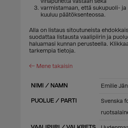
vihapuhetta vastaan sekä
varmistamaan, että sukupuoli- j
kuuluu päätöksenteossa.
Alla on listaus sitoutuneista ehdokka
suodattaa listausta vaalipiirin ja puo
haluamasi kunnan perusteella. Klikk
tarkempia tietoja.
← Mene takaisin
NIMI / NAMN
Emilie Jän
PUOLUE / PARTI
Svenska fo
ruotsalain
VAALIPIIRI / VALKRETS
Uudenmaa