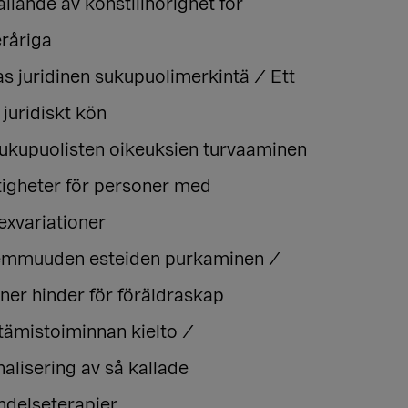
ällande av könstillhörighet för
råriga
s juridinen sukupuolimerkintä / Ett
 juridiskt kön
sukupuolisten oikeuksien turvaaminen
tigheter för personer med
exvariationer
mmuuden esteiden purkaminen /
ner hinder för föräldraskap
tämistoiminnan kielto /
alisering av så kallade
delseterapier