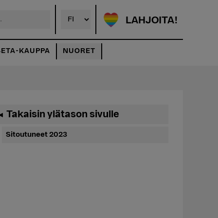
LAHJOITA!
SETA-KAUPPA
NUORET
Ensisijainen
Takaisin ylätason sivulle
◄
sivupalkki
Sitoutuneet 2023