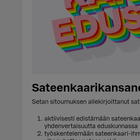
Sateenkaarikansan
Setan sitoumuksen allekirjoittanut sa
aktiivisesti edistämään sateenkaa
yhdenvertaisuutta eduskunnassa
työskentelemään sateenkaari-ihmi