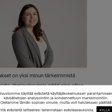
ukset on yksi minun tärkeimmistä
ista. Ihmisoikeuksia pitää aina ottaa
ivustomme käyttää evästeitä käyttäjäkokemuksen parantamisee
päätöksenteossa!
kävijätietojen analysointiin ja kohdennettuun markkinointiin.
Oletamme tämän sopivan sinulle, mutta voit halutessasi päättää
rättigheter är ett av mina viktigaste
itä evästeitä laitteellesi tallennetaan evästeaseuksista.
KYLLÄ