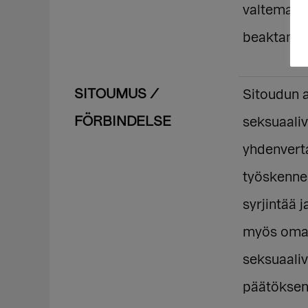
valteman. 
beaktande 
SITOUMUS /
Sitoudun a
FÖRBINDELSE
seksuaali
yhdenvert
työskennel
syrjintää 
myös omall
seksuaali
päätöksent