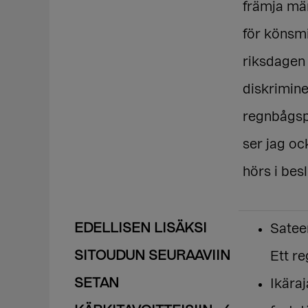
främja män
för könsmi
riksdagen 
diskrimin
regnbågsp
ser jag oc
hörs i bes
EDELLISEN LISÄKSI
Satee
SITOUDUN SEURAAVIIN
Ett r
SETAN
Ikäraj