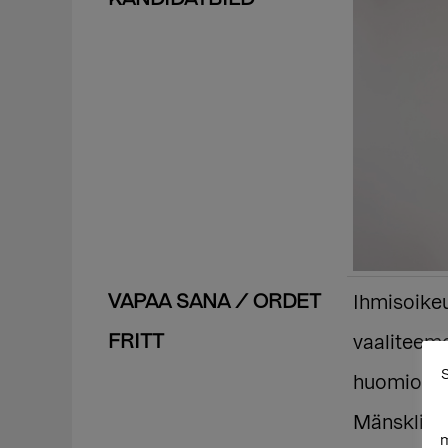
VAPAA SANA / ORDET
Ihmisoike
FRITT
vaaliteemo
S
huomioon 
Mänskliga 
m