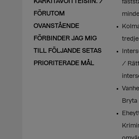
KÄRKITAVOITTEISIIN. /
fastst
FÖRUTOM
minde
OVANSTÅENDE
Kolma
FÖRBINDER JAG MIG
tredje
TILL FÖLJANDE SETAS
Inter
PRIORITERADE MÅL
/ Rät
inters
Vanhe
Bryta 
Eheyt
Krimin
omvän