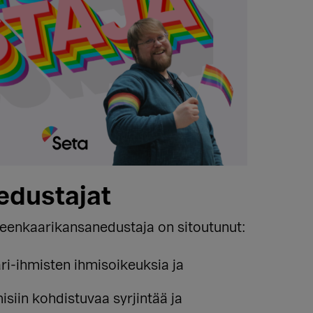
edustajat
teenkaarikansanedustaja on sitoutunut:
ri-ihmisten ihmisoikeuksia ja
siin kohdistuvaa syrjintää ja