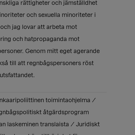
skliga rättigheter och jämställdhet
noriteter och sexuella minoriteter i
och jag lovar att arbeta mot
ering och hatpropaganda mot
ersoner. Genom mitt eget agerande
kså till att regnbågspersoners röst
lutsfattandet.
nkaaripoliittinen toimintaohjelma /
egnbågspolitiskt åtgärdsprogram
an laskeminen translaista / Juridiskt