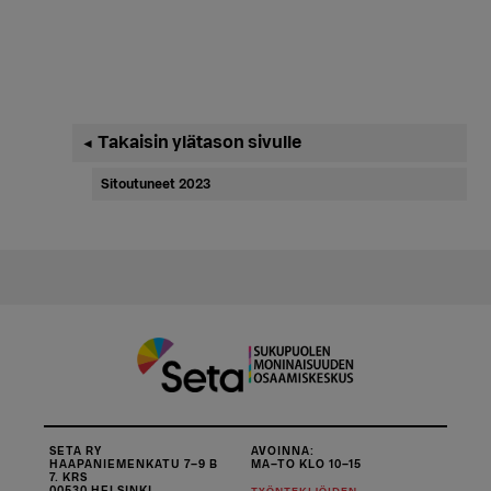
Ensisijainen
Takaisin ylätason sivulle
◄
sivupalkki
Sitoutuneet 2023
SETA RY
AVOINNA:
HAAPANIEMENKATU 7–9 B
MA–TO KLO 10–15
7. KRS