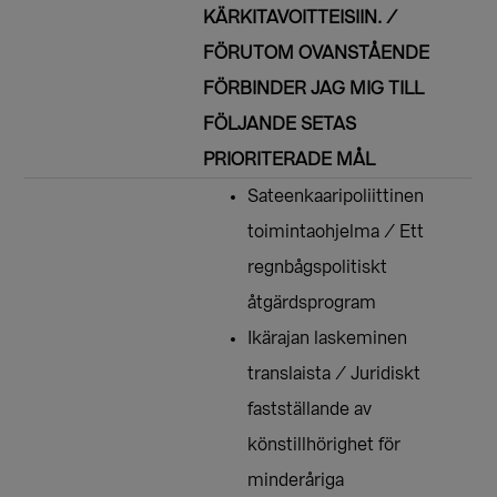
KÄRKITAVOITTEISIIN. /
FÖRUTOM OVANSTÅENDE
FÖRBINDER JAG MIG TILL
FÖLJANDE SETAS
PRIORITERADE MÅL
Sateenkaaripoliittinen
toimintaohjelma / Ett
regnbågspolitiskt
åtgärdsprogram
Ikärajan laskeminen
translaista / Juridiskt
fastställande av
könstillhörighet för
minderåriga