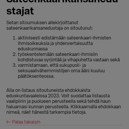
stajat
Setan sitoumuksen allekirjoittanut
sateenkaarikansanedustaja on sitoutunut:
aktiivisesti edistämään sateenkaari-ihmisten
ihmisoikeuksia ja yhdenvertaisuutta
eduskunnassa
työskentelemään sateenkaari-ihmisiin
kohdistuvaa syrjintää ja vihapuhetta vastaan sekä
varmistamaan, että sukupuoli- ja
seksuaalivähemmistöjen oma ääni kuuluu
päätöksenteossa.
Alla on listaus sitoutuneista ehdokkaista
eduskuntavaaleissa 2023. Voit suodattaa listausta
vaalipiirin ja puolueen perusteella sekä tehdä haun
haluamasi kunnan perusteella. Klikkaamalla ehdokkaan
nimeä, näet hänestä tarkempia tietoja.
← Palaa takaisin