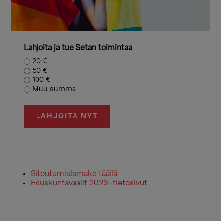
Lahjoita ja tue Setan toimintaa
20 €
50 €
100 €
Muu summa
LAHJOITA NYT
Sitoutumislomake täällä
Eduskuntavaalit 2023 -tietosivut