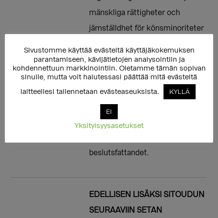
mänskliga rättigheter och
jämställdhet för könsminoriteter
och sexuella minoriteter i
Sivustomme käyttää evästeitä käyttäjäkokemuksen
riksdagen och jag lovar att arbeta
parantamiseen, kävijätietojen analysointiin ja
kohdennettuun markkinointiin. Oletamme tämän sopivan
mot diskriminering och
sinulle, mutta voit halutessasi päättää mitä evästeitä
hatpropaganda mot
laitteellesi tallennetaan evästeaseuksista.
KYLLÄ
regnbågspersoner. Genom mitt
EI
eget agerande ser jag också till
Yksityisyysasetukset
att regnbågspersoners röst hörs i
beslutsfattandet.
EDELLISEN LISÄKSI SITOUDUN
SEURAAVIIN SETAN