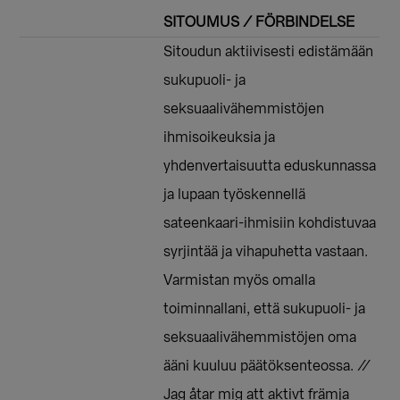
SITOUMUS / FÖRBINDELSE
Sitoudun aktiivisesti edistämään
sukupuoli- ja
seksuaalivähemmistöjen
ihmisoikeuksia ja
yhdenvertaisuutta eduskunnassa
ja lupaan työskennellä
sateenkaari-ihmisiin kohdistuvaa
syrjintää ja vihapuhetta vastaan.
Varmistan myös omalla
toiminnallani, että sukupuoli- ja
seksuaalivähemmistöjen oma
ääni kuuluu päätöksenteossa. //
Jag åtar mig att aktivt främja