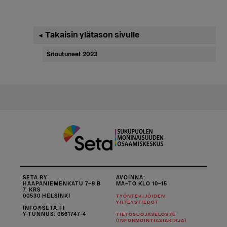
Ensisijainen
Takaisin ylätason sivulle
◄
sivupalkki
Sitoutuneet 2023
SETA RY
AVOINNA:
HAAPANIEMENKATU 7–9 B
MA–TO KLO 10–15
7. KRS
00530 HELSINKI
TYÖNTEKIJÖIDEN
YHTEYSTIEDOT
INFO@SETA.FI
Y-TUNNUS: 0661747-4
TIETOSUOJASELOSTE
(INFORMOINTIASIAKIRJA)