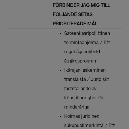
FÖRBINDER JAG MIG TILL
FÖLJANDE SETAS
PRIORITERADE MÅL
Sateenkaaripoliittinen
toimintaohjelma / Ett
regnbågspolitiskt
åtgärdsprogram
Ikärajan laskeminen
translaista / Juridiskt
fastställande av
könstillhörighet för
minderåriga
Kolmas juridinen
sukupuolimerkintä / Ett