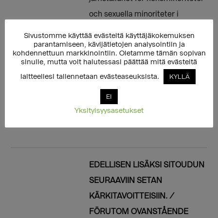
och sexuella minoriteter i
riksdagen och jag lovar att arbeta
Sivustomme käyttää evästeitä käyttäjäkokemuksen
parantamiseen, kävijätietojen analysointiin ja
mot diskriminering och
kohdennettuun markkinointiin. Oletamme tämän sopivan
hatpropaganda mot
sinulle, mutta voit halutessasi päättää mitä evästeitä
regnbågspersoner. Genom mitt
laitteellesi tallennetaan evästeaseuksista.
KYLLÄ
eget agerande ser jag också till
EI
att regnbågspersoners röst hörs i
Yksityisyysasetukset
beslutsfattandet.
EDELLISEN LISÄKSI SITOUDUN
SEURAAVIIN SETAN
KÄRKITAVOITTEISIIN. /
FÖRUTOM OVANSTÅENDE