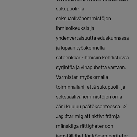
sukupuoli- ja
seksuaalivähemmistöjen
ihmisoikeuksia ja
yhdenvertaisuutta eduskunnassa
ja lupaan työskennellä
sateenkaari-ihmisiin kohdistuvaa
syrjintää ja vihapuhetta vastaan.
Varmistan myös omalla
toiminnallani, että sukupuoli- ja
seksuaalivähemmistöjen oma
ääni kuuluu päätöksenteossa. //
Jag åtar mig att aktivt främja
mänskliga rättigheter och
jämställdhet för könsminoriteter