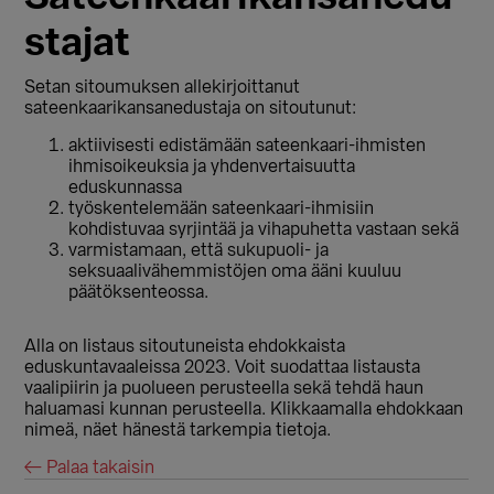
stajat
Setan sitoumuksen allekirjoittanut
sateenkaarikansanedustaja on sitoutunut:
aktiivisesti edistämään sateenkaari-ihmisten
ihmisoikeuksia ja yhdenvertaisuutta
eduskunnassa
työskentelemään sateenkaari-ihmisiin
kohdistuvaa syrjintää ja vihapuhetta vastaan sekä
varmistamaan, että sukupuoli- ja
seksuaalivähemmistöjen oma ääni kuuluu
päätöksenteossa.
Alla on listaus sitoutuneista ehdokkaista
eduskuntavaaleissa 2023. Voit suodattaa listausta
vaalipiirin ja puolueen perusteella sekä tehdä haun
haluamasi kunnan perusteella. Klikkaamalla ehdokkaan
nimeä, näet hänestä tarkempia tietoja.
← Palaa takaisin