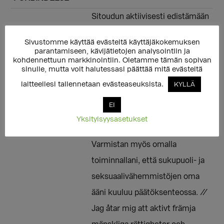
Sitoudun aktiivisesti edistämään
sukupuoli- ja
Sivustomme käyttää evästeitä käyttäjäkokemuksen
seksuaalivähemmistöjen
parantamiseen, kävijätietojen analysointiin ja
kohdennettuun markkinointiin. Oletamme tämän sopivan
ihmisoikeuksia ja
sinulle, mutta voit halutessasi päättää mitä evästeitä
yhdenvertaisuutta eduskunnassa
laitteellesi tallennetaan evästeaseuksista.
KYLLÄ
ja lupaan työskennellä
EI
sateenkaari-ihmisiin kohdistuvaa
Yksityisyysasetukset
syrjintää ja vihapuhetta vastaan.
Varmistan myös omalla
toiminnallani, että sukupuoli- ja
seksuaalivähemmistöjen oma
ääni kuuluu päätöksenteossa. //
Jag åtar mig att aktivt främja