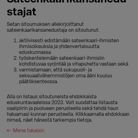
stajat
Setan sitoumuksen allekirjoittanut
sateenkaarikansanedustaja on sitoutunut:
aktiivisesti edistämään sateenkaari-ihmisten
ihmisoikeuksia ja yhdenvertaisuutta
eduskunnassa
työskentelemään sateenkaari-ihmisiin
kohdistuvaa syrjintää ja vihapuhetta vastaan sekä
varmistamaan, että sukupuoli- ja
seksuaalivähemmistöjen oma ääni kuuluu
päätöksenteossa.
Alla on listaus sitoutuneista ehdokkaista
eduskuntavaaleissa 2023. Voit suodattaa listausta
vaalipiirin ja puolueen perusteella sekä tehdä haun
haluamasi kunnan perusteella. Klikkaamalla ehdokkaan
nimeä, näet hänestä tarkempia tietoja.
← Mene takaisin