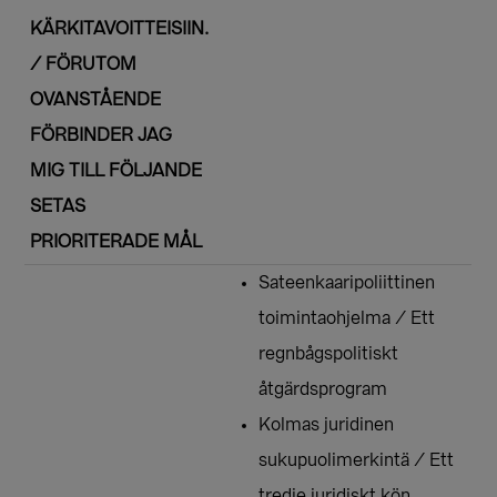
KÄRKITAVOITTEISIIN.
/ FÖRUTOM
OVANSTÅENDE
FÖRBINDER JAG
MIG TILL FÖLJANDE
SETAS
PRIORITERADE MÅL
Sateenkaaripoliittinen
toimintaohjelma / Ett
regnbågspolitiskt
åtgärdsprogram
Kolmas juridinen
sukupuolimerkintä / Ett
tredje juridiskt kön