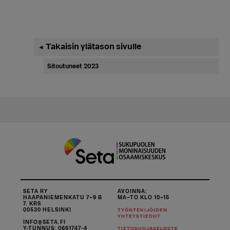
Ensisijainen
Takaisin ylätason sivulle
◄
sivupalkki
Sitoutuneet 2023
SETA RY
AVOINNA:
HAAPANIEMENKATU 7–9 B
MA–TO KLO 10–15
7. KRS
00530 HELSINKI
TYÖNTEKIJÖIDEN
YHTEYSTIEDOT
INFO@SETA.FI
Y-TUNNUS: 0661747-4
TIETOSUOJASELOSTE