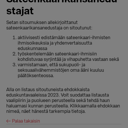
stajat
Setan sitoumuksen allekirjoittanut
sateenkaarikansanedustaja on sitoutunut:
aktiivisesti edistämään sateenkaari-ihmisten
ihmisoikeuksia ja yhdenvertaisuutta
eduskunnassa
työskentelemään sateenkaari-ihmisiin
kohdistuvaa syrjintää ja vihapuhetta vastaan sekä
varmistamaan, että sukupuoli- ja
seksuaalivähemmistöjen oma ääni kuuluu
päätöksenteossa.
Alla on listaus sitoutuneista ehdokkaista
eduskuntavaaleissa 2023. Voit suodattaa listausta
vaalipiirin ja puolueen perusteella sekä tehdä haun
haluamasi kunnan perusteella. Klikkaamalla ehdokkaan
nimeä, näet hänestä tarkempia tietoja.
← Palaa takaisin