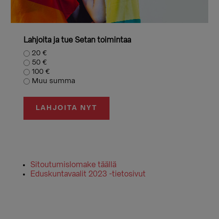
Lahjoita ja tue Setan toimintaa
20 €
50 €
100 €
Muu summa
LAHJOITA NYT
Sitoutumislomake täällä
Eduskuntavaalit 2023 -tietosivut