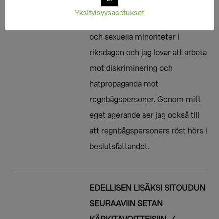
mänskliga rättigheter och
Yksityisyysasetukset
jämställdhet för könsminoriteter
och sexuella minoriteter i
riksdagen och jag lovar att arbeta
mot diskriminering och
hatpropaganda mot
regnbågspersoner. Genom mitt
eget agerande ser jag också till
att regnbågspersoners röst hörs i
beslutsfattandet.
EDELLISEN LISÄKSI SITOUDUN
SEURAAVIIN SETAN