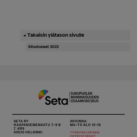
Ensisijainen
Takaisin ylätason sivulle
◄
sivupalkki
Sitoutuneet 2023
SETA RY
AVOINNA:
HAAPANIEMENKATU 7–9 B
MA–TO KLO 10–15
7. KRS
00530 HELSINKI
TYÖNTEKIJÖIDEN
YHTEYSTIEDOT