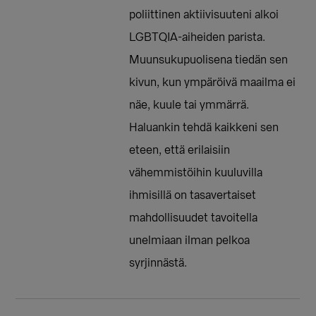
poliittinen aktiivisuuteni alkoi
LGBTQIA-aiheiden parista.
Muunsukupuolisena tiedän sen
kivun, kun ympäröivä maailma ei
näe, kuule tai ymmärrä.
Haluankin tehdä kaikkeni sen
eteen, että erilaisiin
vähemmistöihin kuuluvilla
ihmisillä on tasavertaiset
mahdollisuudet tavoitella
unelmiaan ilman pelkoa
syrjinnästä.