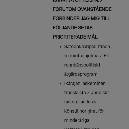
KÄRKITAVOITTEISIIN. /
FÖRUTOM OVANSTÅENDE
FÖRBINDER JAG MIG TILL
FÖLJANDE SETAS
PRIORITERADE MÅL
Sateenkaaripoliittinen
toimintaohjelma / Ett
regnbågspolitiskt
åtgärdsprogram
Ikärajan laskeminen
translaista / Juridiskt
fastställande av
könstillhörighet för
minderåriga