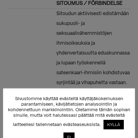
SITOUMUS / FÖRBINDELSE
Sitoudun aktiivisesti edistämään
sukupuoli- ja
seksuaalivähemmistöjen
ihmisoikeuksia ja
yhdenvertaisuutta eduskunnassa
ja lupaan työskennellä
sateenkaari-ihmisiin kohdistuvaa
syrjintää ja vihapuhetta vastaan.
Varmistan myös omalla
Sivustomme käyttää evästeitä käyttäjäkokemuksen
toiminnallani, että sukupuoli- ja
parantamiseen, kävijätietojen analysointiin ja
kohdennettuun markkinointiin. Oletamme tämän sopivan
seksuaalivähemmistöjen oma
sinulle, mutta voit halutessasi päättää mitä evästeitä
ääni kuuluu päätöksenteossa. //
laitteellesi tallennetaan evästeaseuksista.
KYLLÄ
Jag åtar mig att aktivt främja
EI