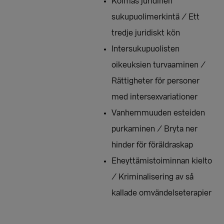
Kolmas juridinen
sukupuolimerkintä / Ett
tredje juridiskt kön
Intersukupuolisten
oikeuksien turvaaminen /
Rättigheter för personer
med intersexvariationer
Vanhemmuuden esteiden
purkaminen / Bryta ner
hinder för föräldraskap
Eheyttämistoiminnan kielto
/ Kriminalisering av så
kallade omvändelseterapier