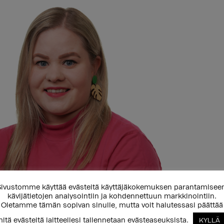
ivustomme käyttää evästeitä käyttäjäkokemuksen parantamisee
kävijätietojen analysointiin ja kohdennettuun markkinointiin.
Oletamme tämän sopivan sinulle, mutta voit halutessasi päättää
mi on monella mittarilla
itä evästeitä laitteellesi tallennetaan evästeaseuksista.
KYLLÄ