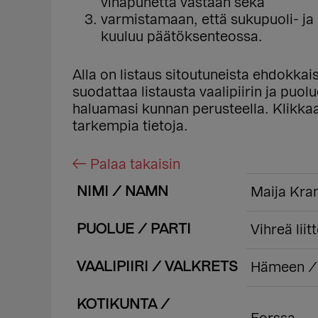
vihapuhetta vastaan sekä
varmistamaan, että sukupuoli- j
kuuluu päätöksenteossa.
Alla on listaus sitoutuneista ehdokka
suodattaa listausta vaalipiirin ja puo
haluamasi kunnan perusteella. Klikk
tarkempia tietoja.
← Palaa takaisin
NIMI / NAMN
Maija Kra
PUOLUE / PARTI
Vihreä liit
VAALIPIIRI / VALKRETS
Hämeen / 
KOTIKUNTA /