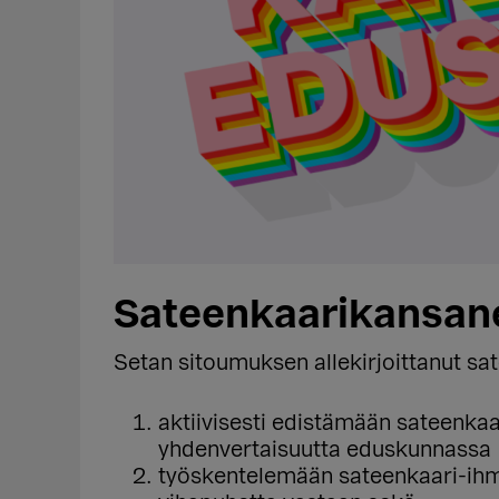
Sateenkaarikansan
Setan sitoumuksen allekirjoittanut sa
aktiivisesti edistämään sateenkaa
yhdenvertaisuutta eduskunnassa
työskentelemään sateenkaari-ihmi