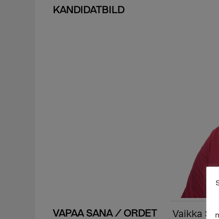
KANDIDATBILD
S
VAPAA SANA / ORDET
Vaikka Suo
m