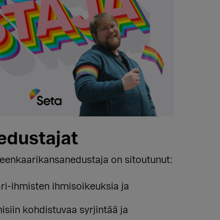
edustajat
teenkaarikansanedustaja on sitoutunut:
ri-ihmisten ihmisoikeuksia ja
siin kohdistuvaa syrjintää ja