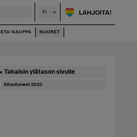
LAHJOITA!
SETA-KAUPPA
NUORET
Ensisijainen
Takaisin ylätason sivulle
◄
sivupalkki
Sitoutuneet 2023