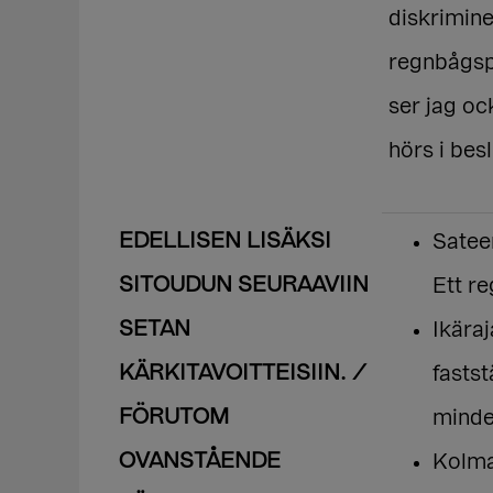
diskrimin
regnbågsp
ser jag oc
hörs i bes
EDELLISEN LISÄKSI
Satee
SITOUDUN SEURAAVIIN
Ett r
SETAN
Ikäraj
KÄRKITAVOITTEISIIN. /
fastst
FÖRUTOM
minde
OVANSTÅENDE
Kolma