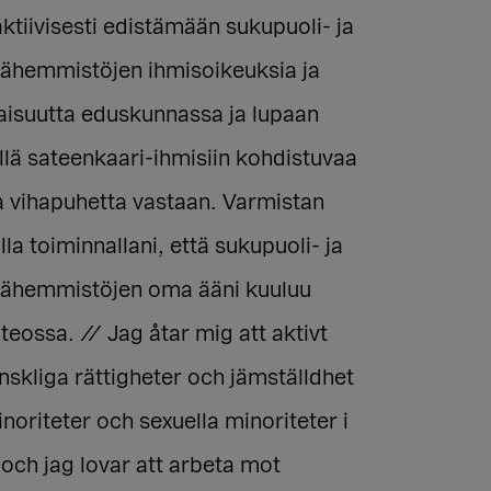
ktiivisesti edistämään sukupuoli- ja
vähemmistöjen ihmisoikeuksia ja
aisuutta eduskunnassa ja lupaan
lä sateenkaari-ihmisiin kohdistuvaa
ja vihapuhetta vastaan. Varmistan
a toiminnallani, että sukupuoli- ja
vähemmistöjen oma ääni kuuluu
eossa. // Jag åtar mig att aktivt
skliga rättigheter och jämställdhet
noriteter och sexuella minoriteter i
och jag lovar att arbeta mot