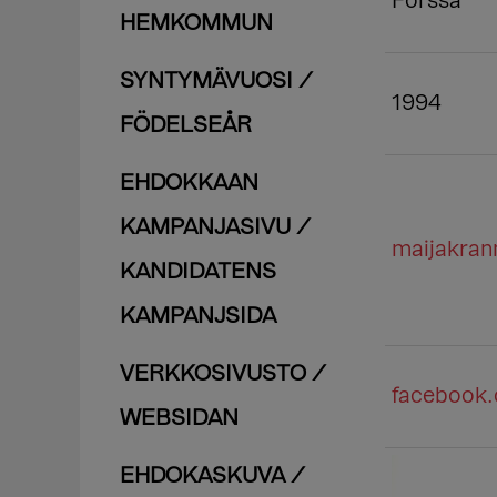
Forssa
HEMKOMMUN
SYNTYMÄVUOSI /
1994
FÖDELSEÅR
EHDOKKAAN
KAMPANJASIVU /
maijakrann
KANDIDATENS
KAMPANJSIDA
VERKKOSIVUSTO /
facebook
WEBSIDAN
EHDOKASKUVA /