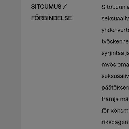
SITOUMUS /
Sitoudun a
FÖRBINDELSE
seksuaali
yhdenvert
työskennel
syrjintää 
myös omall
seksuaali
päätöksent
främja män
för könsmi
riksdagen 