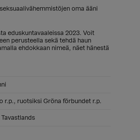
a seksuaalivähemmistöjen oma ääni
ista eduskuntavaaleissa 2023. Voit
lueen perusteella sekä tehdä haun
aamalla ehdokkaan nimeä, näet hänestä
nni
to r.p., ruotsiksi Gröna förbundet r.p.
Tavastlands