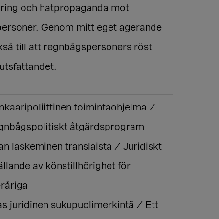
ering och hatpropaganda mot
ersoner. Genom mitt eget agerande
kså till att regnbågspersoners röst
lutsfattandet.
nkaaripoliittinen toimintaohjelma /
egnbågspolitiskt åtgärdsprogram
an laskeminen translaista / Juridiskt
ällande av könstillhörighet för
råriga
s juridinen sukupuolimerkintä / Ett