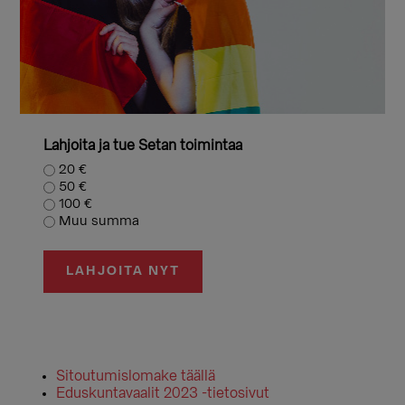
Lahjoita ja tue Setan toimintaa
20 €
50 €
100 €
Muu summa
LAHJOITA NYT
Sitoutumislomake täällä
Eduskuntavaalit 2023 -tietosivut