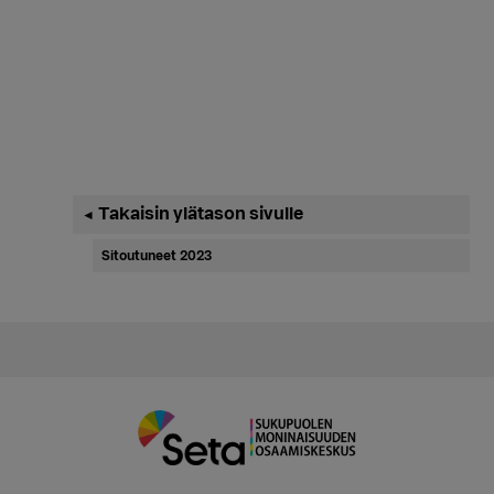
Ensisijainen
Takaisin ylätason sivulle
◄
sivupalkki
Sitoutuneet 2023