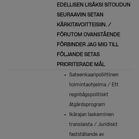
EDELLISEN LISÄKSI SITOUDUN
SEURAAVIIN SETAN
KÄRKITAVOITTEISIIN. /
FÖRUTOM OVANSTÅENDE
FÖRBINDER JAG MIG TILL
FÖLJANDE SETAS
PRIORITERADE MÅL
Sateenkaaripoliittinen
toimintaohjelma / Ett
regnbågspolitiskt
åtgärdsprogram
Ikärajan laskeminen
translaista / Juridiskt
fastställande av