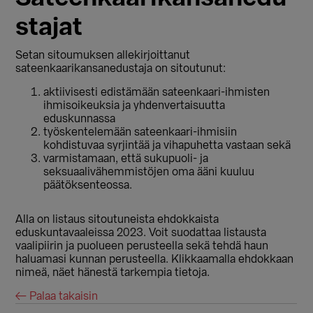
stajat
Setan sitoumuksen allekirjoittanut
sateenkaarikansanedustaja on sitoutunut:
aktiivisesti edistämään sateenkaari-ihmisten
ihmisoikeuksia ja yhdenvertaisuutta
eduskunnassa
työskentelemään sateenkaari-ihmisiin
kohdistuvaa syrjintää ja vihapuhetta vastaan sekä
varmistamaan, että sukupuoli- ja
seksuaalivähemmistöjen oma ääni kuuluu
päätöksenteossa.
Alla on listaus sitoutuneista ehdokkaista
eduskuntavaaleissa 2023. Voit suodattaa listausta
vaalipiirin ja puolueen perusteella sekä tehdä haun
haluamasi kunnan perusteella. Klikkaamalla ehdokkaan
nimeä, näet hänestä tarkempia tietoja.
← Palaa takaisin