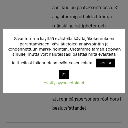
ääni kuuluu päätöksenteossa. //
Jag åtar mig att aktivt främja
mänskliga rättigheter och
jämställdhet för könsminoriteter
Sivustomme käyttää evästeitä käyttäjäkokemuksen
parantamiseen, kävijätietojen analysointiin ja
och sexuella minoriteter i
kohdennettuun markkinointiin. Oletamme tämän sopivan
riksdagen och jag lovar att arbeta
sinulle, mutta voit halutessasi päättää mitä evästeitä
mot diskriminering och
laitteellesi tallennetaan evästeaseuksista.
KYLLÄ
hatpropaganda mot
EI
regnbågspersoner. Genom mitt
Yksityisyysasetukset
eget agerande ser jag också till
att regnbågspersoners röst hörs i
beslutsfattandet.