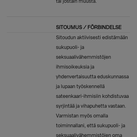
tai jostain muusta.
SITOUMUS / FÖRBINDELSE
Sitoudun aktiivisesti edistämään
sukupuoli- ja
seksuaalivähemmistöjen
ihmisoikeuksia ja
yhdenvertaisuutta eduskunnassa
ja lupaan työskennellä
sateenkaari-ihmisiin kohdistuvaa
syrjintää ja vihapuhetta vastaan.
Varmistan myös omalla
toiminnallani, että sukupuoli- ja
seksuaalivähemmistöjen oma