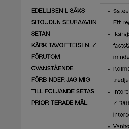
EDELLISEN LISÄKSI
Satee
SITOUDUN SEURAAVIIN
Ett r
SETAN
Ikäraj
KÄRKITAVOITTEISIIN. /
fastst
FÖRUTOM
minde
OVANSTÅENDE
Kolma
FÖRBINDER JAG MIG
tredje
TILL FÖLJANDE SETAS
Inter
PRIORITERADE MÅL
/ Rät
inters
Vanhe