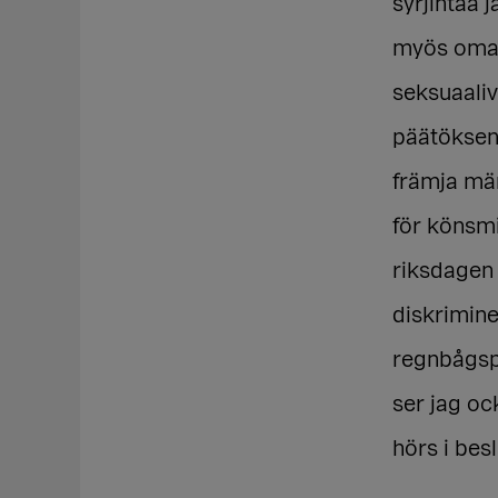
syrjintää 
myös omall
seksuaali
päätöksent
främja män
för könsmi
riksdagen 
diskrimin
regnbågsp
ser jag oc
hörs i bes