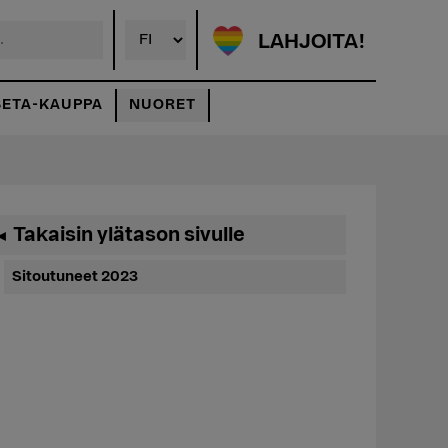
LAHJOITA!
SETA-KAUPPA
NUORET
Ensisijainen
Takaisin ylätason sivulle
◄
sivupalkki
Sitoutuneet 2023