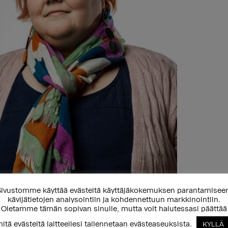
ivustomme käyttää evästeitä käyttäjäkokemuksen parantamisee
kävijätietojen analysointiin ja kohdennettuun markkinointiin.
Oletamme tämän sopivan sinulle, mutta voit halutessasi päättää
ioikeudet ovat ihmisoikeuksia, ja
itä evästeitä laitteellesi tallennetaan evästeaseuksista.
KYLLÄ