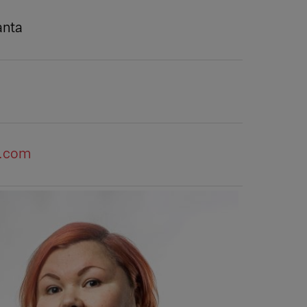
anta
m.com