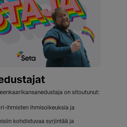
edustajat
teenkaarikansanedustaja on sitoutunut:
ri-ihmisten ihmisoikeuksia ja
siin kohdistuvaa syrjintää ja