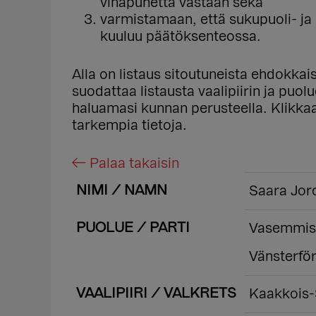
vihapuhetta vastaan sekä
varmistamaan, että sukupuoli- j
kuuluu päätöksenteossa.
Alla on listaus sitoutuneista ehdokka
suodattaa listausta vaalipiirin ja puo
haluamasi kunnan perusteella. Klikk
tarkempia tietoja.
← Palaa takaisin
NIMI / NAMN
Saara Jor
PUOLUE / PARTI
Vasemmisto
Vänsterför
VAALIPIIRI / VALKRETS
Kaakkois-