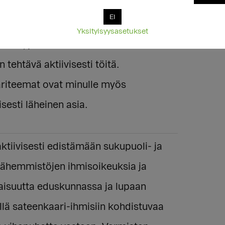
ksien toteutumisen tulisi olla
EI
elvyys. Valitettavasti näin ei vieläkään
Yksityisyysasetukset
in ole, ja siksi näiden asioiden eteen
 tehtävä aktiivisesti töitä.
riteemat ovat minulle myös
esti läheinen asia.
ktiivisesti edistämään sukupuoli- ja
vähemmistöjen ihmisoikeuksia ja
aisuutta eduskunnassa ja lupaan
lä sateenkaari-ihmisiin kohdistuvaa