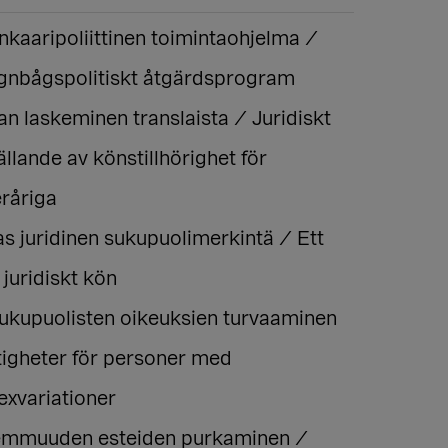
nkaaripoliittinen toimintaohjelma /
egnbågspolitiskt åtgärdsprogram
an laskeminen translaista / Juridiskt
ällande av könstillhörighet för
råriga
s juridinen sukupuolimerkintä / Ett
 juridiskt kön
sukupuolisten oikeuksien turvaaminen
tigheter för personer med
exvariationer
mmuuden esteiden purkaminen /