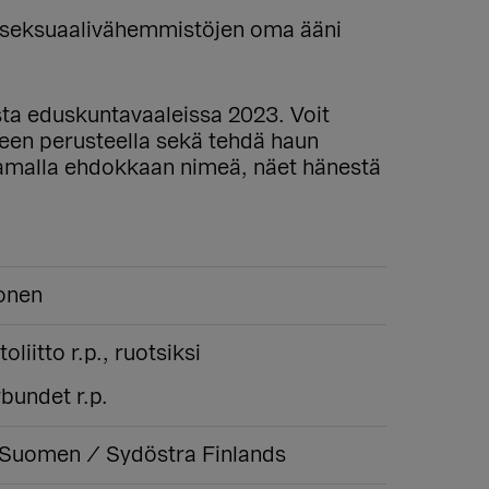
a seksuaalivähemmistöjen oma ääni
ista eduskuntavaaleissa 2023. Voit
lueen perusteella sekä tehdä haun
aamalla ehdokkaan nimeä, näet hänestä
onen
liitto r.p., ruotsiksi
bundet r.p.
Suomen / Sydöstra Finlands