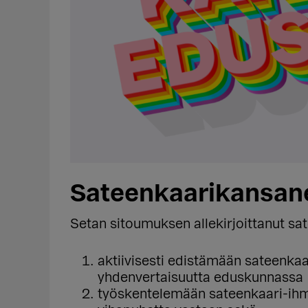
Sateenkaarikansan
Setan sitoumuksen allekirjoittanut sa
aktiivisesti edistämään sateenkaa
yhdenvertaisuutta eduskunnassa
työskentelemään sateenkaari-ihmi