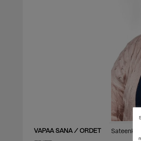
S
VAPAA SANA / ORDET
Sateenkaar
m