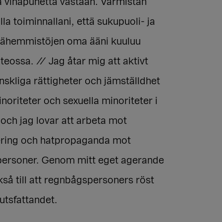
ja vihapuhetta vastaan. Varmistan
a toiminnallani, että sukupuoli- ja
vähemmistöjen oma ääni kuuluu
eossa. // Jag åtar mig att aktivt
skliga rättigheter och jämställdhet
noriteter och sexuella minoriteter i
och jag lovar att arbeta mot
ering och hatpropaganda mot
ersoner. Genom mitt eget agerande
kså till att regnbågspersoners röst
lutsfattandet.