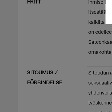
FRITT
ihmisoikeu
itsestääns
kaikilta os
on edelleen
Sateenkaa
omakohtais
SITOUMUS /
Sitoudun a
FÖRBINDELSE
seksuaali
yhdenvert
työskennel