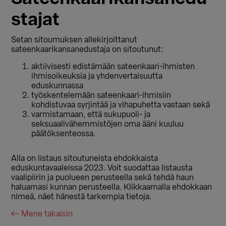
stajat
Setan sitoumuksen allekirjoittanut
sateenkaarikansanedustaja on sitoutunut:
aktiivisesti edistämään sateenkaari-ihmisten
ihmisoikeuksia ja yhdenvertaisuutta
eduskunnassa
työskentelemään sateenkaari-ihmisiin
kohdistuvaa syrjintää ja vihapuhetta vastaan sekä
varmistamaan, että sukupuoli- ja
seksuaalivähemmistöjen oma ääni kuuluu
päätöksenteossa.
Alla on listaus sitoutuneista ehdokkaista
eduskuntavaaleissa 2023. Voit suodattaa listausta
vaalipiirin ja puolueen perusteella sekä tehdä haun
haluamasi kunnan perusteella. Klikkaamalla ehdokkaan
nimeä, näet hänestä tarkempia tietoja.
← Mene takaisin