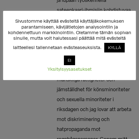
ja lupaan työskennellä
sateenkaari-ihmisiin kohdistuvaa
syrjintää ja vihapuhetta vastaan.
Sivustomme käyttää evästeitä käyttäjäkokemuksen
parantamiseen, kävijätietojen analysointiin ja
Varmistan myös omalla
kohdennettuun markkinointiin. Oletamme tämän sopivan
sinulle, mutta voit halutessasi päättää mitä evästeitä
toiminnallani, että sukupuoli- ja
laitteellesi tallennetaan evästeaseuksista.
KYLLÄ
seksuaalivähemmistöjen oma
ääni kuuluu päätöksenteossa. //
EI
Yksityisyysasetukset
Jag åtar mig att aktivt främja
mänskliga rättigheter och
jämställdhet för könsminoriteter
och sexuella minoriteter i
riksdagen och jag lovar att arbeta
mot diskriminering och
hatpropaganda mot