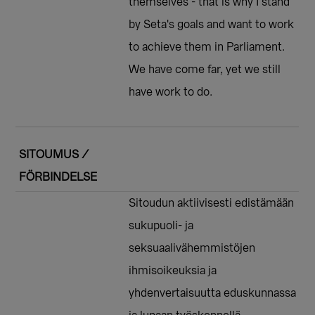
themselves - that is why I stand
by Seta's goals and want to work
to achieve them in Parliament.
We have come far, yet we still
have work to do.
SITOUMUS /
FÖRBINDELSE
Sitoudun aktiivisesti edistämään
sukupuoli- ja
seksuaalivähemmistöjen
ihmisoikeuksia ja
yhdenvertaisuutta eduskunnassa