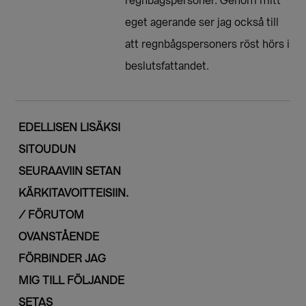
regnbågspersoner. Genom mitt
eget agerande ser jag också till
att regnbågspersoners röst hörs i
beslutsfattandet.
EDELLISEN LISÄKSI
SITOUDUN
SEURAAVIIN SETAN
KÄRKITAVOITTEISIIN.
/ FÖRUTOM
OVANSTÅENDE
FÖRBINDER JAG
MIG TILL FÖLJANDE
SETAS