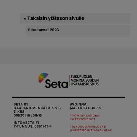
Ensisijainen
Takaisin ylätason sivulle
◄
sivupalkki
Sitoutuneet 2023
SETA RY
AVOINNA:
HAAPANIEMENKATU 7–9 B
MA–TO KLO 10–15
7. KRS
00530 HELSINKI
TYÖNTEKIJÖIDEN
YHTEYSTIEDOT
INFO@SETA.FI
Y-TUNNUS: 0661747-4
TIETOSUOJASELOSTE
(INFORMOINTIASIAKIRJA)