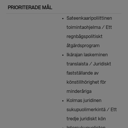
PRIORITERADE MÅL
Sateenkaaripoliittinen
toimintaohjelma / Ett
regnbågspolitiskt
åtgärdsprogram
Ikärajan laskeminen
translaista / Juridiskt
fastställande av
könstillhörighet för
minderåriga
Kolmas juridinen
sukupuolimerkintä / Ett
tredje juridiskt kön
Intersukupuolisten