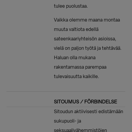
tulee puolustaa.
Vaikka olemme maana montaa
muuta valtiota edellä
sateenkaariyhteisön asioissa,
vielä on paljon työtä ja tehtävää.
Haluan olla mukana
rakentamassa parempaa
tulevaisuutta kaikille.
SITOUMUS / FÖRBINDELSE
Sitoudun aktiivisesti edistämään
sukupuoli- ja
seksuaalivähemmistöjen