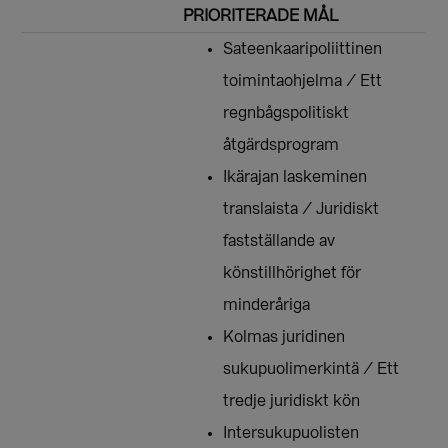
PRIORITERADE MÅL
Sateenkaaripoliittinen
toimintaohjelma / Ett
regnbågspolitiskt
åtgärdsprogram
Ikärajan laskeminen
translaista / Juridiskt
fastställande av
könstillhörighet för
minderåriga
Kolmas juridinen
sukupuolimerkintä / Ett
tredje juridiskt kön
Intersukupuolisten