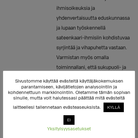
ihmisoikeuksia ja
yhdenvertaisuutta eduskunnassa
ja lupaan työskennellä
sateenkaari-ihmisiin kohdistuvaa
syrjintää ja vihapuhetta vastaan.
Varmistan myös omalla
toiminnallani, että sukupuoli- ja
seksuaalivähemmistöjen oma
Sivustomme käyttää evästeitä käyttäjäkokemuksen
parantamiseen, kävijätietojen analysointiin ja
ääni kuuluu päätöksenteossa. //
kohdennettuun markkinointiin. Oletamme tämän sopivan
Jag åtar mig att aktivt främja
sinulle, mutta voit halutessasi päättää mitä evästeitä
mänskliga rättigheter och
laitteellesi tallennetaan evästeaseuksista.
KYLLÄ
jämställdhet för könsminoriteter
EI
och sexuella minoriteter i
Yksityisyysasetukset
riksdagen och jag lovar att arbeta