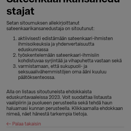
stajat
Setan sitoumuksen allekirjoittanut
sateenkaarikansanedustaja on sitoutunut:
aktiivisesti edistämään sateenkaari-ihmisten
ihmisoikeuksia ja yhdenvertaisuutta
eduskunnassa
työskentelemään sateenkaari-ihmisiin
kohdistuvaa syrjintää ja vihapuhetta vastaan sekä
varmistamaan, että sukupuoli- ja
seksuaalivähemmistöjen oma ääni kuuluu
päätöksenteossa.
Alla on listaus sitoutuneista ehdokkaista
eduskuntavaaleissa 2023. Voit suodattaa listausta
vaalipiirin ja puolueen perusteella sekä tehdä haun
haluamasi kunnan perusteella. Klikkaamalla ehdokkaan
nimeä, näet hänestä tarkempia tietoja.
← Palaa takaisin