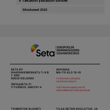
Ensisijainen
Takaisin ylätason sivulle
◄
sivupalkki
Sitoutuneet 2023
SETA RY
AVOINNA:
HAAPANIEMENKATU 7–9 B
MA–TO KLO 10–15
7. KRS
00530 HELSINKI
TYÖNTEKIJÖIDEN
YHTEYSTIEDOT
INFO@SETA.FI
Y-TUNNUS: 0661747-4
TIETOSUOJASELOSTE
(INFORMOINTIASIAKIRJA)
TOIMISTON SIJAINTI
TILAA SETAN KOULUTUS- JA