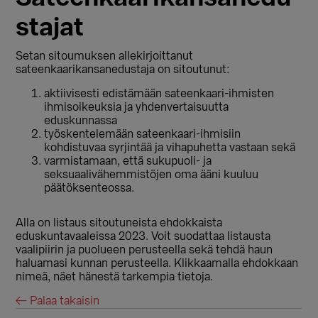
stajat
Setan sitoumuksen allekirjoittanut
sateenkaarikansanedustaja on sitoutunut:
aktiivisesti edistämään sateenkaari-ihmisten
ihmisoikeuksia ja yhdenvertaisuutta
eduskunnassa
työskentelemään sateenkaari-ihmisiin
kohdistuvaa syrjintää ja vihapuhetta vastaan sekä
varmistamaan, että sukupuoli- ja
seksuaalivähemmistöjen oma ääni kuuluu
päätöksenteossa.
Alla on listaus sitoutuneista ehdokkaista
eduskuntavaaleissa 2023. Voit suodattaa listausta
vaalipiirin ja puolueen perusteella sekä tehdä haun
haluamasi kunnan perusteella. Klikkaamalla ehdokkaan
nimeä, näet hänestä tarkempia tietoja.
← Palaa takaisin