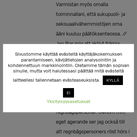
Varmistan myös omalla
toiminnallani, että sukupuoli- ja
seksuaalivähemmistöjen oma
ääni kuuluu päätöksenteossa. //
Jag åtar mig att aktivt främja
mänskliga rättigheter och
Sivustomme käyttää evästeitä käyttäjäkokemuksen
parantamiseen, kävijätietojen analysointiin ja
jämställdhet för könsminoriteter
kohdennettuun markkinointiin. Oletamme tämän sopivan
sinulle, mutta voit halutessasi päättää mitä evästeitä
och sexuella minoriteter i
laitteellesi tallennetaan evästeaseuksista.
KYLLÄ
riksdagen och jag lovar att arbeta
mot diskriminering och
EI
Yksityisyysasetukset
hatpropaganda mot
regnbågspersoner. Genom mitt
eget agerande ser jag också till
att regnbågspersoners röst hörs i