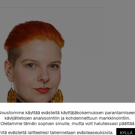
ivustomme käyttää evästeitä käyttäjäkokemuksen parantamisee
kävijätietojen analysointiin ja kohdennettuun markkinointiin.
Oletamme tämän sopivan sinulle, mutta voit halutessasi päättää
itä evästeitä laitteellesi tallennetaan evästeaseuksista.
KYLLÄ