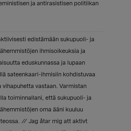
eministisen ja antirasistisen politiikan
ktiivisesti edistämään sukupuoli- ja
vähemmistöjen ihmisoikeuksia ja
aisuutta eduskunnassa ja lupaan
lä sateenkaari-ihmisiin kohdistuvaa
ja vihapuhetta vastaan. Varmistan
a toiminnallani, että sukupuoli- ja
vähemmistöjen oma ääni kuuluu
eossa. // Jag åtar mig att aktivt