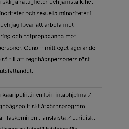
skliga rättigheter och jämställdhet
noriteter och sexuella minoriteter i
och jag lovar att arbeta mot
ering och hatpropaganda mot
ersoner. Genom mitt eget agerande
kså till att regnbågspersoners röst
lutsfattandet.
nkaaripoliittinen toimintaohjelma /
egnbågspolitiskt åtgärdsprogram
an laskeminen translaista / Juridiskt