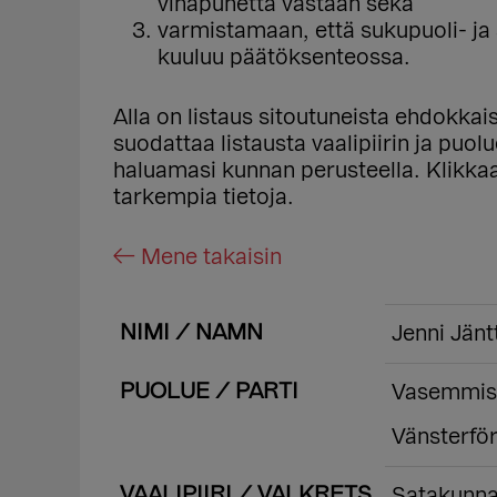
vihapuhetta vastaan sekä
varmistamaan, että sukupuoli- j
kuuluu päätöksenteossa.
Alla on listaus sitoutuneista ehdokka
suodattaa listausta vaalipiirin ja puo
haluamasi kunnan perusteella. Klikk
tarkempia tietoja.
← Mene takaisin
NIMI / NAMN
Jenni Jänt
PUOLUE / PARTI
Vasemmisto
Vänsterför
VAALIPIIRI / VALKRETS
Satakunna