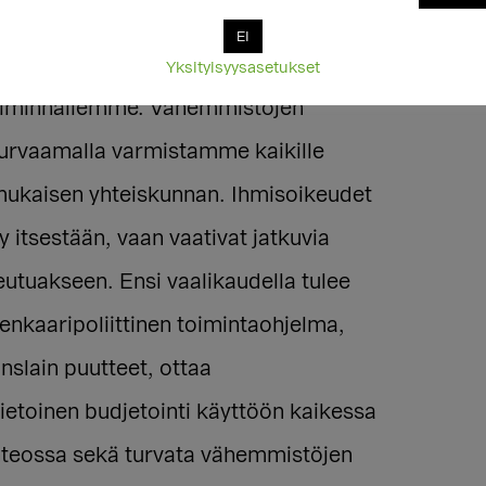
EI
uksien kunnioittaminen luo pohjan
Yksityisyysasetukset
toiminnallemme. Vähemmistöjen
turvaamalla varmistamme kaikille
ukaisen yhteiskunnan. Ihmisoikeudet
ty itsestään, vaan vaativat jatkuvia
eutuakseen. Ensi vaalikaudella tulee
eenkaaripoliittinen toimintaohjelma,
anslain puutteet, ottaa
ietoinen budjetointi käyttöön kaikessa
teossa sekä turvata vähemmistöjen