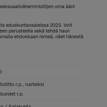
a seksuaalivähemmistöjen oma ääni
ista eduskuntavaaleissa 2023. Voit
lueen perusteella sekä tehdä haun
aamalla ehdokkaan nimeä, näet hänestä
ti
liitto r.p., ruotsiksi
bundet r.p.
n / Satakunta