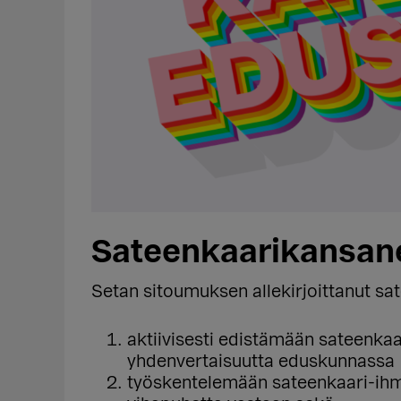
Sateenkaarikansan
Setan sitoumuksen allekirjoittanut sa
aktiivisesti edistämään sateenkaa
yhdenvertaisuutta eduskunnassa
työskentelemään sateenkaari-ihmi