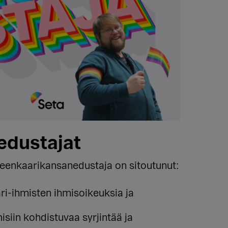
edustajat
teenkaarikansanedustaja on sitoutunut:
ri-ihmisten ihmisoikeuksia ja
siin kohdistuvaa syrjintää ja