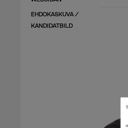
EHDOKASKUVA /
KANDIDATBILD
S
m