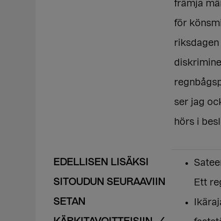
främja män
för könsmi
riksdagen 
diskrimin
regnbågsp
ser jag oc
hörs i bes
EDELLISEN LISÄKSI
Satee
SITOUDUN SEURAAVIIN
Ett r
SETAN
Ikäraj