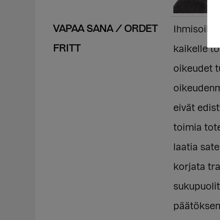
VAPAA SANA / ORDET
Ihmisoike
FRITT
kaikelle 
oikeudet 
oikeudenm
eivät edis
toimia tot
laatia sat
korjata tr
sukupuolit
päätöksen