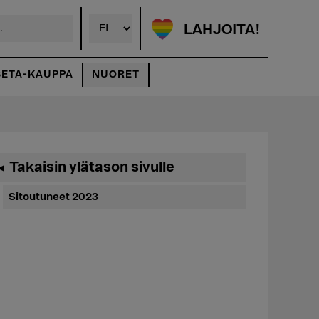
LAHJOITA!
SETA-KAUPPA
NUORET
Ensisijainen
Takaisin ylätason sivulle
◄
sivupalkki
Sitoutuneet 2023