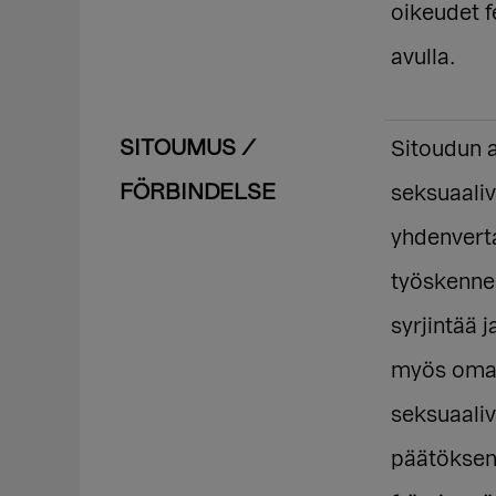
oikeudet f
avulla.
SITOUMUS /
Sitoudun a
FÖRBINDELSE
seksuaali
yhdenvert
työskennel
syrjintää 
myös omall
seksuaali
päätöksent