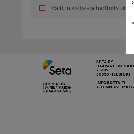
S
Valitun kaltaisia tuotteita ei lö
m
SETA RY
HAAPANIEMENKAT
7. KRS
00530 HELSINKI
INFO@SETA.FI
Y-TUNNUS: 06617