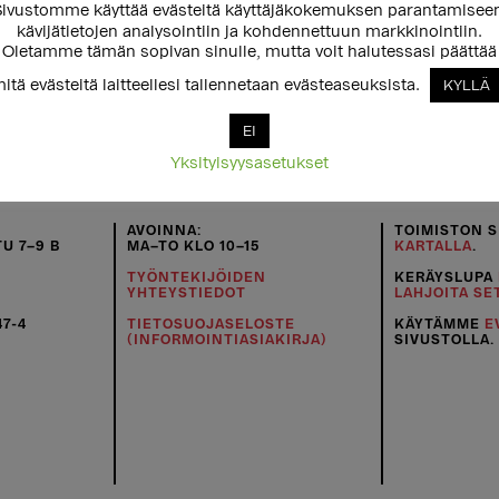
ivustomme käyttää evästeitä käyttäjäkokemuksen parantamisee
ytynyt.
kävijätietojen analysointiin ja kohdennettuun markkinointiin.
Oletamme tämän sopivan sinulle, mutta voit halutessasi päättää
itä evästeitä laitteellesi tallennetaan evästeaseuksista.
KYLLÄ
EI
Yksityisyysasetukset
AVOINNA:
TOIMISTON S
U 7–9 B
MA–TO KLO 10–15
KARTALLA
.
TYÖNTEKIJÖIDEN
KERÄYSLUPA
YHTEYSTIEDOT
LAHJOITA SE
47-4
TIETOSUOJASELOSTE
KÄYTÄMME
E
(INFORMOINTIASIAKIRJA)
SIVUSTOLLA.