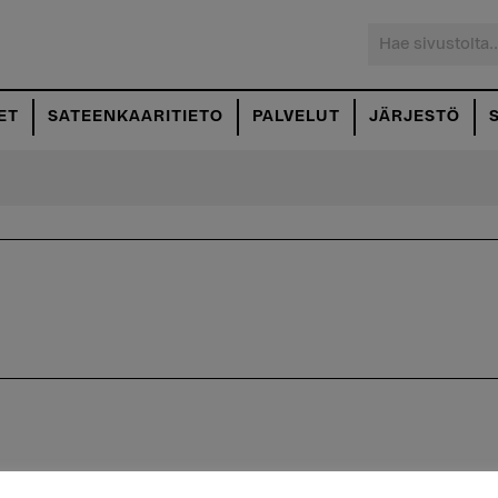
Hae
sivustolta...
ET
SATEENKAARITIETO
PALVELUT
JÄRJESTÖ