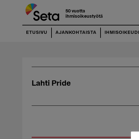
Hyppää
pääsisältöön
50 vuotta
ihmisoikeustyötä
ETUSIVU
AJANKOHTAISTA
IHMISOIKEUD
Lahti Pride