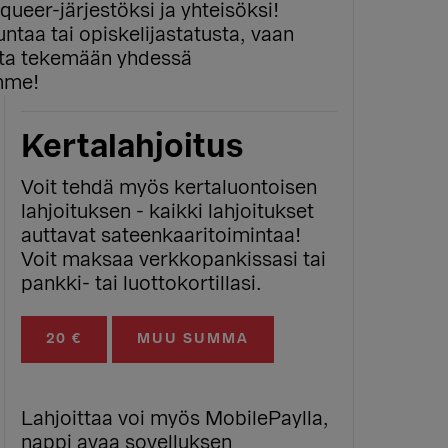
queer-järjestöksi ja yhteisöksi!
untaa tai opiskelijastatusta, vaan
eita tekemään yhdessä
mme!
Kertalahjoitus
Voit tehdä myös kertaluontoisen
lahjoituksen - kaikki lahjoitukset
auttavat sateenkaaritoimintaa!
Voit maksaa verkkopankissasi tai
pankki- tai luottokortillasi.
20 €
MUU SUMMA
Lahjoittaa voi myös MobilePaylla,
nappi avaa sovelluksen