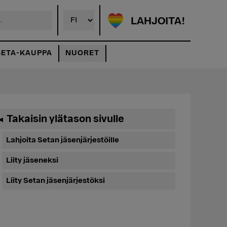
LAHJOITA!
SETA-KAUPPA
NUORET
Ensisijainen
Takaisin ylätason sivulle
◄
sivupalkki
Lahjoita Setan jäsenjärjestöille
Liity jäseneksi
Liity Setan jäsenjärjestöksi