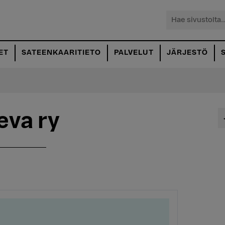
Hae
sivustolta...
ET
SATEENKAARITIETO
PALVELUT
JÄRJESTÖ
eva ry