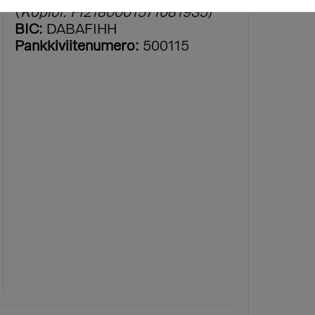
(
Kopioi: FI2180001571081935
)
BIC:
DABAFIHH
Pankkiviitenumero:
500115