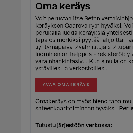
Oma keräys
Voit perustaa itse Setan vertaislahjo
keräyksen Qaareva ry:n hyväksi. Voit
porukalla luoda keräyksiä yhteisest
tapa esimerkiksi pyytää lahjoittama
syntymäpäivä-/valmistujais-/tupari
luominen on helppoa - rekisteröidy v
varainhankintasivu. Kun sinulla on ke
ystävillesi ja verkostoillesi.
AVAA OMAKERÄYS
Omakeräys on myös hieno tapa muuto
sateenkaaritoiminnan hyväksi. Perus
Tutustu järjestöön verkossa: