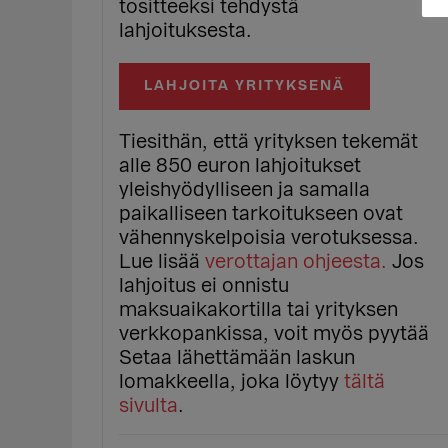
tositteeksi tehdystä
lahjoituksesta.
LAHJOITA YRITYKSENÄ
Tiesithän, että yrityksen tekemät
alle 850 euron lahjoitukset
yleishyödylliseen ja samalla
paikalliseen tarkoitukseen ovat
vähennyskelpoisia verotuksessa.
Lue lisää
verottajan ohjeesta.
Jos
lahjoitus ei onnistu
maksuaikakortilla tai yrityksen
verkkopankissa, voit myös pyytää
Setaa lähettämään laskun
lomakkeella, joka löytyy
tältä
sivulta
.