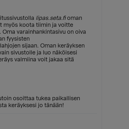
itussivustolla
lipas.seta.fi
oman
 myös koota tiimin ja voitte
i. Oma varainhankintasivu on oiva
an fyysisten
lahjojen sijaan. Oman keräyksen
ain sivustolle ja luo näköisesi
räys valmiina voit jakaa sitä
in osoittaa tukea paikallisen
ta keräyksesi jo tänään!