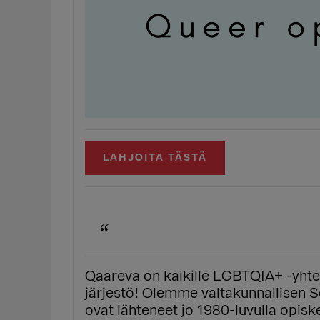
LAHJOITA TÄSTÄ
Qaareva on kaikille LGBTQIA+ -yhte
järjestö! Olemme valtakunnallisen S
ovat lähteneet jo 1980-luvulla opisk