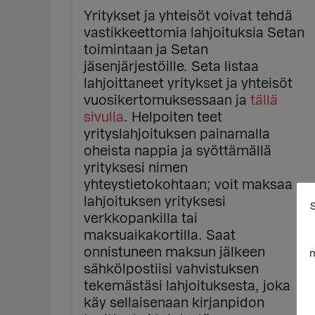
Yritykset ja yhteisöt voivat tehdä
vastikkeettomia lahjoituksia Setan
toimintaan ja Setan
jäsenjärjestöille. Seta listaa
lahjoittaneet yritykset ja yhteisöt
vuosikertomuksessaan ja
tällä
sivulla
. Helpoiten teet
yrityslahjoituksen painamalla
oheista nappia ja syöttämällä
yrityksesi nimen
yhteystietokohtaan; voit maksaa
lahjoituksen yrityksesi
S
verkkopankilla tai
maksuaikakortilla. Saat
onnistuneen maksun jälkeen
m
sähkölpostiisi vahvistuksen
tekemästäsi lahjoituksesta, joka
käy sellaisenaan kirjanpidon