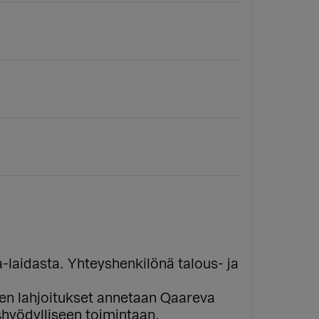
-laidasta. Yhteyshenkilönä talous- ja
n lahjoitukset annetaan Qaareva
ishyödylliseen toimintaan.