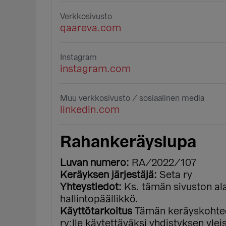
Verkkosivusto
qaareva.com
Instagram
instagram.com
Muu verkkosivusto / sosiaalinen media
linkedin.com
Rahankeräyslupa
Luvan numero:
RA/2022/107
Keräyksen järjestäjä:
Seta ry
Yhteystiedot:
Ks. tämän sivuston ala
hallintopäällikkö.
Käyttötarkoitus
Tämän keräyskohtee
ry:lle käytettäväksi yhdistyksen yle