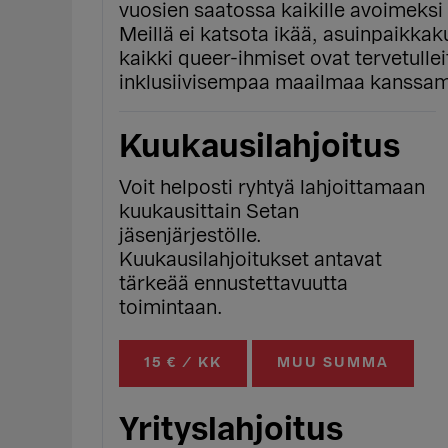
vuosien saatossa kaikille avoimeksi 
Meillä ei katsota ikää, asuinpaikkak
kaikki queer-ihmiset ovat tervetull
inklusiivisempaa maailmaa kanssa
Kuukausilahjoitus
Voit helposti ryhtyä lahjoittamaan
kuukausittain Setan
jäsenjärjestölle.
Kuukausilahjoitukset antavat
tärkeää ennustettavuutta
toimintaan.
15 € / KK
MUU SUMMA
Yrityslahjoitus