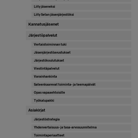
Liity jäseneksi
Liity Setan jäsenjärjestöksi
Kannatusjäsenet
Järjestöpalvelut
Vertaistoiminnan tuki
Jäsenjärjestöavustukset
Järjestökoulutukset
Viestintäpalvelut
Varainhankinta
Sateenkaarevat toiminta- ja teemapäivät
Opas vapaaehtoisille
Työkalupakki
Asiakirjat
Järjestöstrategia
Yhdenvertaisuus- ja tasa-arvosuunnitelma
Toimintaperiaatteet