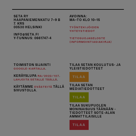
SETA RY
AVOINNA:
HAAPANIEMENKATU 7–9 B
MA–TO KLO 10–15
7. KRS
00530 HELSINKI
TYÖNTEKIJÖIDEN
YHTEYSTIEDOT
INFO@SETA.FI
Y-TUNNUS: 0661747-4
TIETOSUOJASELOSTE
(INFORMOINTIASIAKIRJA)
TOIMISTON SIJAINTI
TILAA SETAN KOULUTUS- JA
.
YLEISTIEDOTTEET
GOOGLE-KARTALLA
KERÄYSLUPA
.
RA/2022/107
TILAA
.
LAHJOITA SETALLE TÄÄLLÄ
TILAA SETAN
KÄYTÄMME
TÄLLÄ
EVÄSTEITÄ
MEDIATIEDOTTEET
SIVUSTOLLA.
TILAA
TILAA SUKUPUOLEN
MONINAISUUS TÄÄNÄÄN -
TIEDOTTEET SOTE-ALAN
AMMATTILAISILLE
TILAA