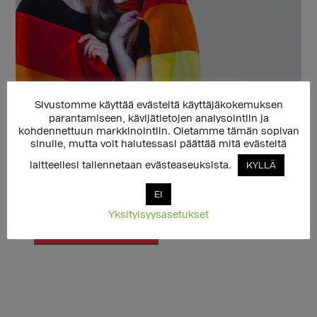
Sivustomme käyttää evästeitä käyttäjäkokemuksen
parantamiseen, kävijätietojen analysointiin ja
Lahjoita ja tue Setan toimintaa
kohdennettuun markkinointiin. Oletamme tämän sopivan
sinulle, mutta voit halutessasi päättää mitä evästeitä
20 €
50 €
laitteellesi tallennetaan evästeaseuksista.
KYLLÄ
100 €
Muu summa
EI
Yksityisyysasetukset
LAHJOITA NYT