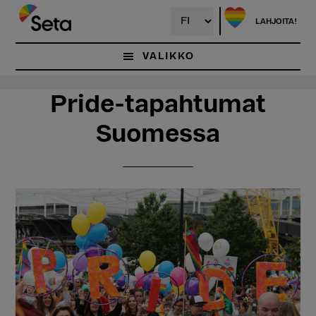
Hyppää
Hyppää
pääsisältöön
ensisijaiseen
LAHJOITA!
sivupalkkiin
VALIKKO
Pride-tapahtumat
Suomessa