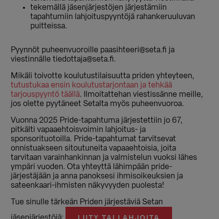
tekemällä jäsenjärjestöjen järjestämiin
tapahtumiin lahjoituspyyntöjä rahankeruuluvan
puitteissa.
Pyynnöt puheenvuoroille paasihteeri@seta.fi ja
viestinnälle tiedottaja@seta.fi.
Mikäli toivotte koulutustilaisuutta priden yhteyteen,
tutustukaa ensin koulutustarjontaan ja tehkää
tarjouspyyntö täällä
. Ilmoitattehan viestissänne meille,
jos olette pyytäneet Setalta myös puheenvuoroa.
Vuonna 2025 Pride-tapahtuma järjestettiin jo 67,
pitkälti vapaaehtoisvoimin lahjoitus- ja
sponsorituotoilla. Pride-tapahtumat tarvitsevat
onnistuakseen sitoutuneita vapaaehtoisia, joita
tarvitaan varainhankinnan ja valmistelun vuoksi lähes
ympäri vuoden. Ota yhteyttä lähimpään pride-
järjestäjään ja anna panoksesi ihmisoikeuksien ja
sateenkaari-ihmisten näkyvyyden puolesta!
Tue sinulle tärkeän Priden järjestäviä Setan
jäsenjärjestöjä:
LIITY TAI LAHJOITA