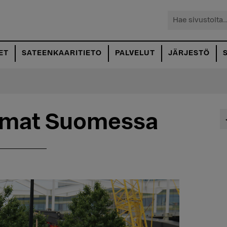
Hae
sivustolta...
ET
SATEENKAARITIETO
PALVELUT
JÄRJESTÖ
umat Suomessa