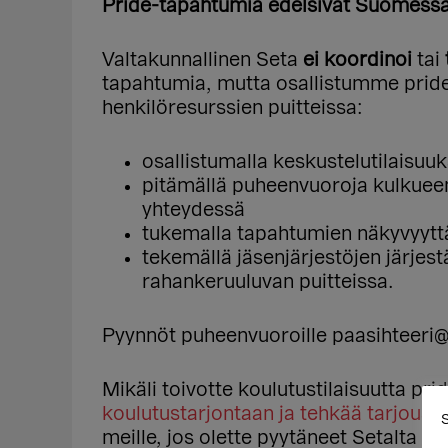
Pride-tapahtumia edelsivät Suomessa
Valtakunnallinen Seta
ei koordinoi
tai
tapahtumia, mutta osallistumme pride
henkilöresurssien puitteissa:
osallistumalla keskustelutilaisuuk
pitämällä puheenvuoroja kulkuee
yhteydessä
tukemalla tapahtumien näkyvyyttä
tekemällä jäsenjärjestöjen järjes
rahankeruuluvan puitteissa.
Pyynnöt puheenvuoroille paasihteeri@set
Mikäli toivotte koulutustilaisuutta pr
koulutustarjontaan ja tehkää tarjouspy
S
meille, jos olette pyytäneet Setalta 