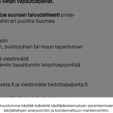
 Setan Vapautuspäivät.
tue suoraan taloudellisesti
pride-
ihin eri puolilla Suomea
siin
n, puistojuhlan tai muun tapahtuman
 viestinnällä
tämiin tapahtumiin lahjoituspyyntöjä
a.fi ja viestinnälle tiedottaja@seta.fi.
iden yhteyteen,
tutustukaa ensin
yntö täällä
. Ilmoitattehan viestissänne
ivustomme käyttää evästeitä käyttäjäkokemuksen parantamisee
myös puheenvuoroa.
kävijätietojen analysointiin ja kohdennettuun markkinointiin.