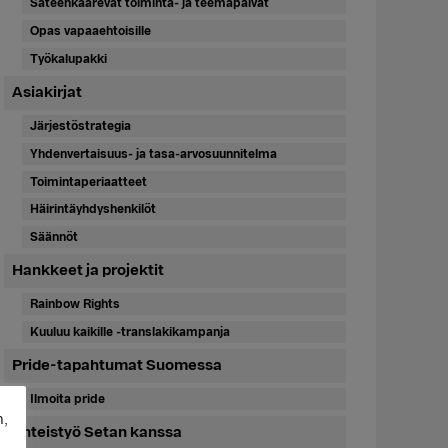
Sateenkaarevat toiminta- ja teemapäivät
Opas vapaaehtoisille
Työkalupakki
Asiakirjat
Järjestöstrategia
Yhdenvertaisuus- ja tasa-arvosuunnitelma
Toimintaperiaatteet
Häirintäyhdyshenkilöt
Säännöt
Hankkeet ja projektit
Rainbow Rights
Kuuluu kaikille -translakikampanja
Pride-tapahtumat Suomessa
Ilmoita pride
n,
Yhteistyö Setan kanssa