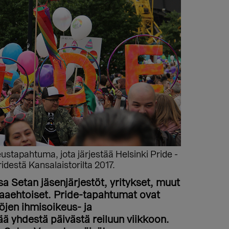
stapahtuma, jota järjestää Helsinki Pride -
idestä Kansalaistorilta 2017.
 Setan jäsenjärjestöt, yritykset, muut
paaehtoiset. Pride-tapahtumat ovat
öjen ihmisoikeus- ja
ää yhdestä päivästä reiluun viikkoon.