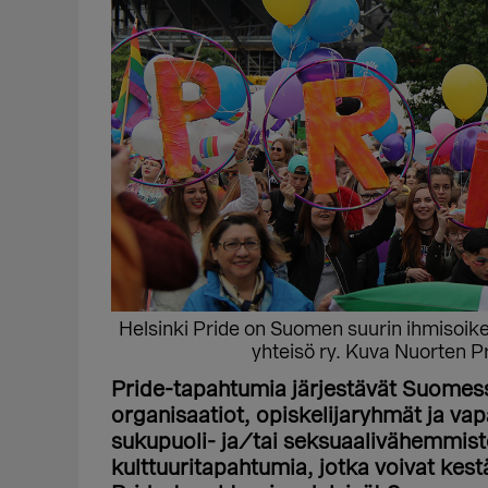
Helsinki Pride on Suomen suurin ihmisoikeu
yhteisö ry. Kuva Nuorten Pr
Pride-tapahtumia järjestävät Suomessa
organisaatiot, opiskelijaryhmät ja va
sukupuoli- ja/tai seksuaalivähemmist
kulttuuritapahtumia, jotka voivat kest