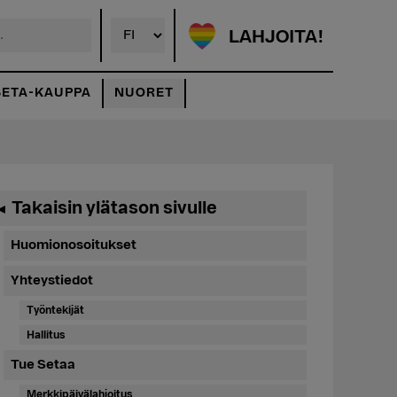
LAHJOITA!
SETA-KAUPPA
NUORET
Ensisijainen
Takaisin ylätason sivulle
◄
sivupalkki
Huomionosoitukset
Yhteystiedot
Työntekijät
Hallitus
Tue Setaa
Merkkipäivälahjoitus