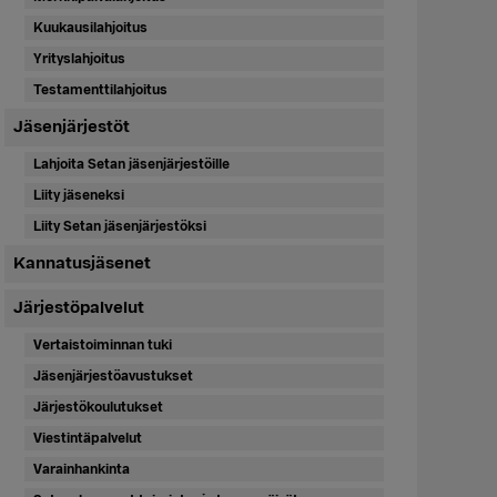
Kuukausilahjoitus
Yrityslahjoitus
Testamenttilahjoitus
Jäsenjärjestöt
Lahjoita Setan jäsenjärjestöille
Liity jäseneksi
Liity Setan jäsenjärjestöksi
Kannatusjäsenet
Järjestöpalvelut
Vertaistoiminnan tuki
Jäsenjärjestöavustukset
Järjestökoulutukset
Viestintäpalvelut
Varainhankinta