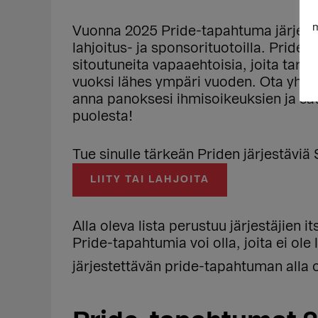
m
Vuonna 2025 Pride-tapahtuma järjestet
lahjoitus- ja sponsorituotoilla. Pride
sitoutuneita vapaaehtoisia, joita tarv
vuoksi lähes ympäri vuoden. Ota yhtey
anna panoksesi ihmisoikeuksien ja s
puolesta!
Tue sinulle tärkeän Priden järjestäviä 
LIITY TAI LAHJOITA
Alla oleva lista perustuu järjestäjien i
Pride-tapahtumia voi olla, joita ei ole
järjestettävän pride-tapahtuman alla 