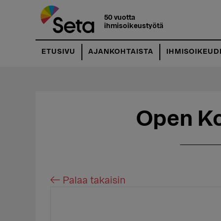
Hyppää
Hyppää
pääsisältöön
ensisijaiseen
50 vuotta
ihmisoikeustyötä
sivupalkkiin
ETUSIVU
AJANKOHTAISTA
IHMISOIKEUD
Open Ko
← Palaa takaisin