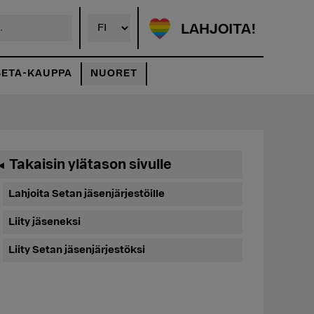
LAHJOITA!
SETA-KAUPPA
NUORET
Ensisijainen
Takaisin ylätason sivulle
◄
sivupalkki
Lahjoita Setan jäsenjärjestöille
Liity jäseneksi
Liity Setan jäsenjärjestöksi