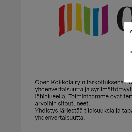
S
m
Open Kokkola ry:n tarkoituksena on
yhdenvertaisuutta ja syrjimättömyyt
lähialueella. Toimintaamme ovat ter
arvoihin sitoutuneet.
Yhdistys järjestää tilaisuuksia ja t
yhdenvertaisuutta.