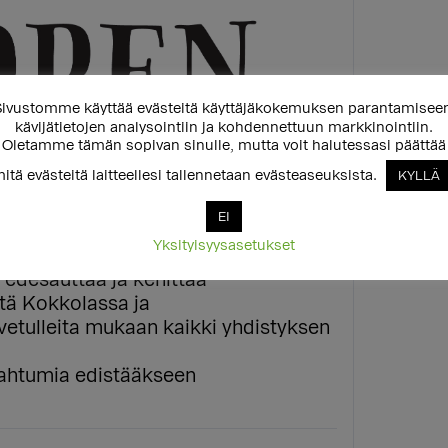
ivustomme käyttää evästeitä käyttäjäkokemuksen parantamisee
kävijätietojen analysointiin ja kohdennettuun markkinointiin.
Oletamme tämän sopivan sinulle, mutta voit halutessasi päättää
itä evästeitä laitteellesi tallennetaan evästeaseuksista.
KYLLÄ
EI
Yksityisyysasetukset
 edesauttaa ja kehittää
tä Kokkolassa ja
vetulleita mukaan kaikki yhdistyksen
apahtumia edistääkseen