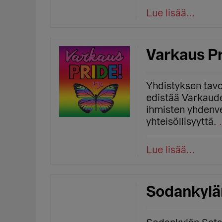
Lue lisää...
Varkaus Pr
Yhdistyksen tavo
edistää Varkaude
ihmisten yhdenve
yhteisöllisyyttä.
Lue lisää...
Sodankylän