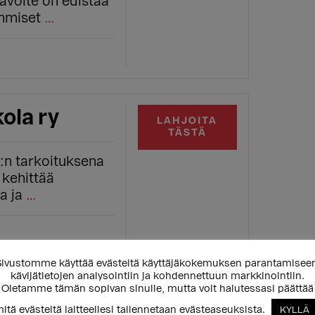
tavoite on edistää
ihmiset
…
ola ry
LAHJOITA
TÄSTÄ
:n tarkoituksena
 kehittää
a ja
…
ivustomme käyttää evästeitä käyttäjäkokemuksen parantamisee
kävijätietojen analysointiin ja kohdennettuun markkinointiin.
Oletamme tämän sopivan sinulle, mutta voit halutessasi päättää
e -yhteisö
LAHJOITA
itä evästeitä laitteellesi tallennetaan evästeaseuksista.
TÄSTÄ
KYLLÄ