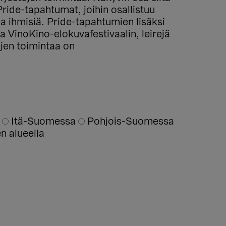
Pride-tapahtumat, joihin osallistuu
 ihmisiä. Pride-tapahtumien lisäksi
a VinoKino-elokuvafestivaalin, leirejä
öjen toimintaa on
a
Itä-Suomessa
Pohjois-Suomessa
 alueella