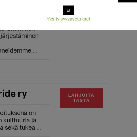
EI
Yksityisyysasetukset
koituksena on
juuruttaminen
 järjestäminen
paneidemme
…
ride ry
LAHJOITA
TÄSTÄ
koituksena on
 kulttuuria ja
a sekä tukea
…