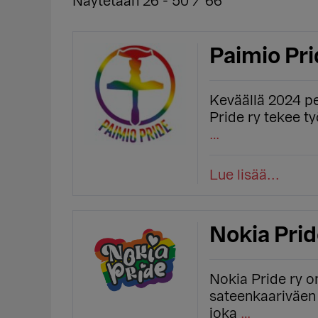
Näytetään 26 - 50 / 66
Paimio Pri
Keväällä 2024 p
Pride ry tekee ty
…
Lue lisää...
Nokia Prid
Nokia Pride ry o
sateenkaariväen
joka
…