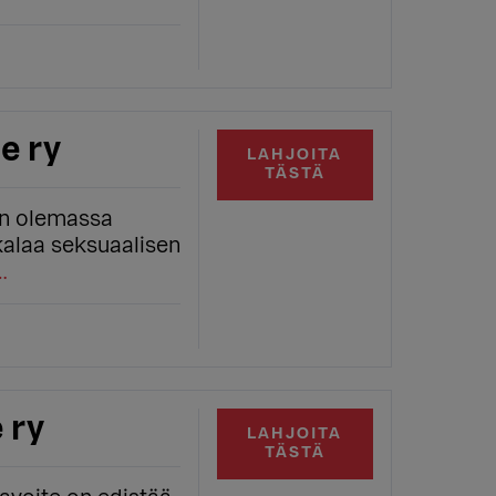
e ry
LAHJOITA
TÄSTÄ
on olemassa
alaa seksuaalisen
…
 ry
LAHJOITA
TÄSTÄ