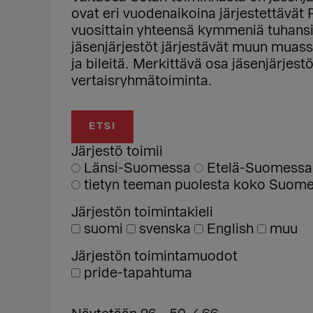
ovat eri vuodenaikoina järjestettävät 
vuosittain yhteensä kymmeniä tuhansia
jäsenjärjestöt järjestävät muun muass
ja bileitä. Merkittävä osa jäsenjärjest
vertaisryhmätoiminta.
Järjestö toimii
Länsi-Suomessa
Etelä-Suomess
tietyn teeman puolesta koko Suomen
Järjestön toimintakieli
suomi
svenska
English
muu
Järjestön toimintamuodot
pride-tapahtuma