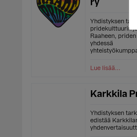
ry
Yhdistyksen tar
pridekulttuurin 
Raaheen, priden
yhdessä
yhteistyökump
Lue lisää...
Karkkila P
Yhdistyksen tar
edistää Karkkilan
yhdenvertaisuutt