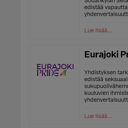
Sodankylän Seta 
edistää vapautta
yhdenvertaisuut
Lue lisää...
Eurajoki P
Yhdistyksen tar
edistää seksuaali
sukupuolivähemm
kuuluvien ihmist
yhdenvertaisuut
Lue lisää...