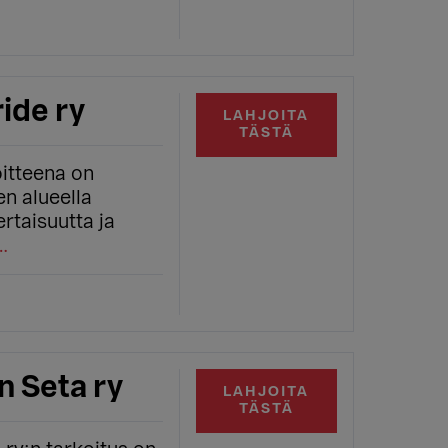
ide ry
LAHJOITA
TÄSTÄ
itteena on
n alueella
rtaisuutta ja
…
 Seta ry
LAHJOITA
TÄSTÄ