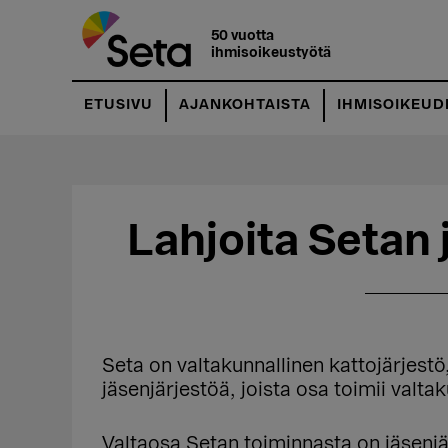
Hyppää
Hyppää
pääsisältöön
ensisijaiseen
50 vuotta
ihmisoikeustyötä
sivupalkkiin
ETUSIVU
AJANKOHTAISTA
IHMISOIKEUD
Lahjoita Setan 
Seta on valtakunnallinen kattojärjestö
jäsenjärjestöä, joista osa toimii valtaku
Valtaosa Setan toiminnasta on jäsenjä