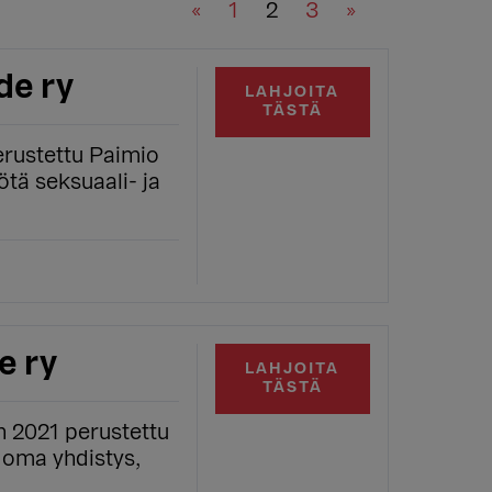
«
1
2
3
»
de ry
LAHJOITA
TÄSTÄ
erustettu Paimio
ötä seksuaali- ja
e ry
LAHJOITA
TÄSTÄ
n 2021 perustettu
 oma yhdistys,