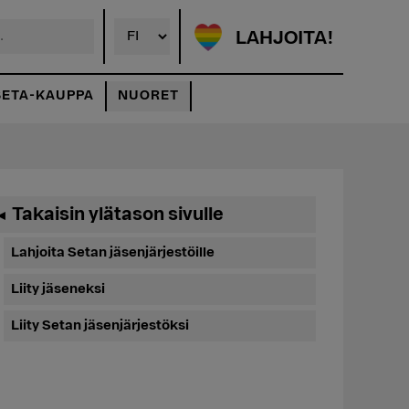
LAHJOITA!
SETA-KAUPPA
NUORET
Ensisijainen
Takaisin ylätason sivulle
◄
sivupalkki
Lahjoita Setan jäsenjärjestöille
Liity jäseneksi
Liity Setan jäsenjärjestöksi