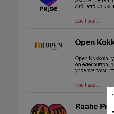
Akaa Pride ry:n 
sitä, että kaikki 
Lue lisää...
Open Kokk
Open Kokkola ry
on edesauttaa ja
yhdenvertaisuutt
Lue lisää...
S
Raahe Prid
m