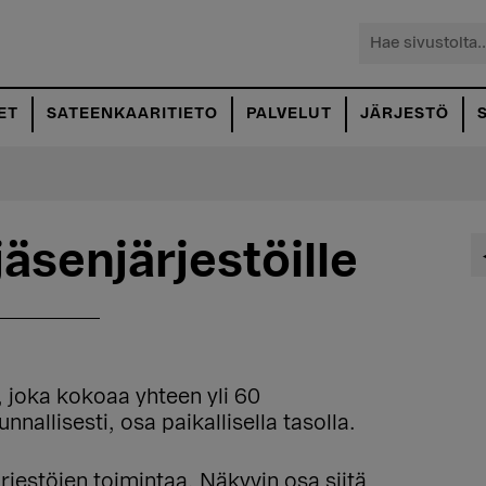
Hae
sivustolta...
ET
SATEENKAARITIETO
PALVELUT
JÄRJESTÖ
jäsenjärjestöille
, joka kokoaa yhteen yli 60
nnallisesti, osa paikallisella tasolla.
rjestöjen toimintaa. Näkyvin osa siitä