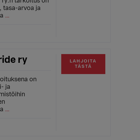
ry:n tarkoitus on
, tasa-arvoa ja
ta
…
ride ry
LAHJOITA
TÄSTÄ
koituksena on
- ja
istöihin
en
ta
…