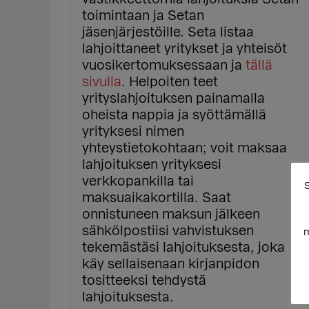
toimintaan ja Setan
jäsenjärjestöille. Seta listaa
lahjoittaneet yritykset ja yhteisöt
vuosikertomuksessaan ja
tällä
sivulla
. Helpoiten teet
yrityslahjoituksen painamalla
oheista nappia ja syöttämällä
yrityksesi nimen
yhteystietokohtaan; voit maksaa
lahjoituksen yrityksesi
verkkopankilla tai
S
maksuaikakortilla. Saat
onnistuneen maksun jälkeen
sähkölpostiisi vahvistuksen
m
tekemästäsi lahjoituksesta, joka
käy sellaisenaan kirjanpidon
tositteeksi tehdystä
lahjoituksesta.