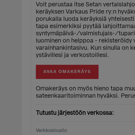
Voit perustaa itse Setan vertaislahjo
keräyksen Varkaus Pride ry:n hyväksi
porukalla luoda keräyksiä yhteisest
tapa esimerkiksi pyytää lahjoittama
syntymäpäivä-/valmistujais-/tupari
luominen on helppoa - rekisteröidy v
varainhankintasivu. Kun sinulla on ke
ystävillesi ja verkostoillesi.
AVAA OMAKERÄYS
Omakeräys on myös hieno tapa muuto
sateenkaaritoiminnan hyväksi. Perus
Tutustu järjestöön verkossa:
Verkkosivusto