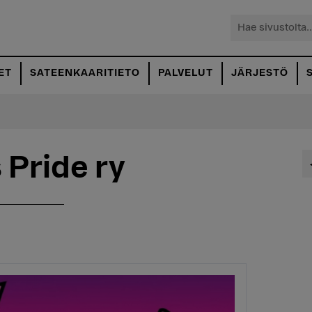
Hae
sivustolta...
ET
SATEENKAARITIETO
PALVELUT
JÄRJESTÖ
 Pride ry