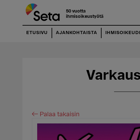
Hyppää
Hyppää
pääsisältöön
ensisijaiseen
50 vuotta
ihmisoikeustyötä
sivupalkkiin
ETUSIVU
AJANKOHTAISTA
IHMISOIKEUD
Varkaus
← Palaa takaisin