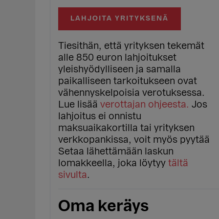
LAHJOITA YRITYKSENÄ
Tiesithän, että yrityksen tekemät
alle 850 euron lahjoitukset
yleishyödylliseen ja samalla
paikalliseen tarkoitukseen ovat
vähennyskelpoisia verotuksessa.
Lue lisää
verottajan ohjeesta.
Jos
lahjoitus ei onnistu
maksuaikakortilla tai yrityksen
verkkopankissa, voit myös pyytää
Setaa lähettämään laskun
lomakkeella, joka löytyy
tältä
sivulta
.
Oma keräys