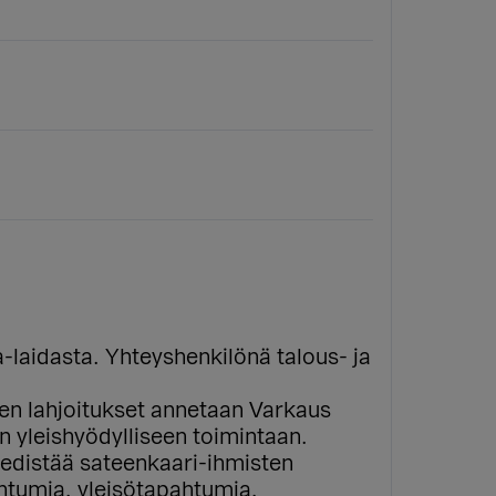
-laidasta. Yhteyshenkilönä talous- ja
n lahjoitukset annetaan Varkaus
en yleishyödylliseen toimintaan.
 edistää sateenkaari-ihmisten
htumia, yleisötapahtumia,