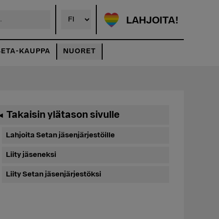
LAHJOITA!
SETA-KAUPPA
NUORET
Ensisijainen
Takaisin ylätason sivulle
◄
sivupalkki
Lahjoita Setan jäsenjärjestöille
Liity jäseneksi
Liity Setan jäsenjärjestöksi