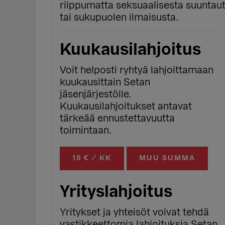
riippumatta seksuaalisesta suuntaut
tai sukupuolen ilmaisusta.
Kuukausilahjoitus
Voit helposti ryhtyä lahjoittamaan
kuukausittain Setan
jäsenjärjestölle.
Kuukausilahjoitukset antavat
tärkeää ennustettavuutta
toimintaan.
15 € / KK
MUU SUMMA
Yrityslahjoitus
Yritykset ja yhteisöt voivat tehdä
vastikkeettomia lahjoituksia Setan