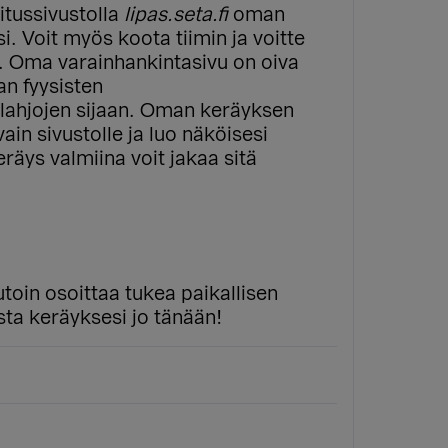
itussivustolla
lipas.seta.fi
oman
. Voit myös koota tiimin ja voitte
i. Oma varainhankintasivu on oiva
an fyysisten
lahjojen sijaan. Oman keräyksen
ain sivustolle ja luo näköisesi
räys valmiina voit jakaa sitä
in osoittaa tukea paikallisen
ta keräyksesi jo tänään!