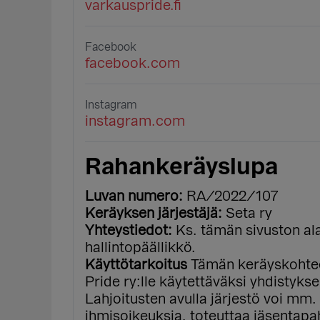
varkauspride.fi
Facebook
facebook.com
Instagram
instagram.com
Rahankeräyslupa
Luvan numero:
RA/2022/107
Keräyksen järjestäjä:
Seta ry
Yhteystiedot:
Ks. tämän sivuston ala
hallintopäällikkö.
Käyttötarkoitus
Tämän keräyskohtee
Pride ry:lle käytettäväksi yhdistyks
Lahjoitusten avulla järjestö voi mm.
ihmisoikeuksia, toteuttaa jäsentapa