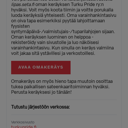
lipas.seta.fi
oman keräyksen Turku Pride ry:n
hyväksi. Voit myös koota tiimin ja voitte porukalla
luoda keräyksiä yhteisesti. Oma varainhankintasivu
on oiva tapa esimerkiksi pyytää lahjoittamaan
fyysisten
syntymäpäivä-/valmistujais-/tuparilahjojen sijaan.
Oman keräyksen luominen on helppoa -
rekisteröidy vain sivustolle ja luo näköisesi
varainhankintasivu. Kun sinulla on keräys valmiina
voit jakaa sitä ystävillesi ja verkostoillesi.
AVAA OMAKERÄYS
Omakeräys on myös hieno tapa muutoin osoittaa
tukea paikallisen sateenkaaritoiminnan hyväksi.
Perusta keräyksesi jo tänään!
Tutustu järjestöön verkossa:
Verkkosivusto
turkupride.fi