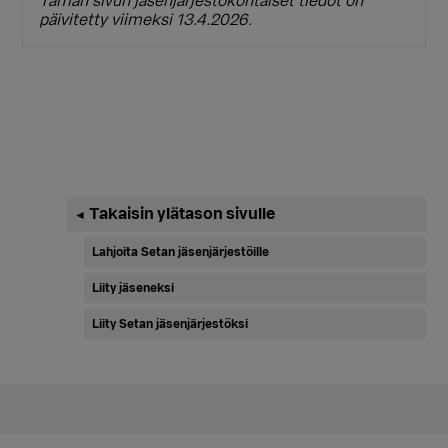
Tämän sivun jäsenjärjestökohtaiset tiedot on
päivitetty viimeksi 13.4.2026.
Ensisijainen
Takaisin ylätason sivulle
◄
sivupalkki
Lahjoita Setan jäsenjärjestöille
Liity jäseneksi
Liity Setan jäsenjärjestöksi