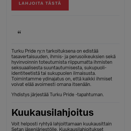
LAHJOITA TÄSTÄ
Turku Pride ry:n tarkoituksena on edistää
tasavertaisuuden, ihmis- ja perusoikeuksien sekä
hyvinvoinnin toteutumista riippumatta ihmisten
seksuaalisesta suuntautumisesta, sukupuoli-
identiteetistä tai sukupuolen ilmaisusta.
Toimintamme ydinajatus on, että kaikki ihmiset
voivat elää avoimesti omana itsenään.
Yhdistys järjestää Turku Pride -tapahtuman.
Kuukausilahjoitus
Voit helposti ryhtyä lahjoittamaan kuukausittain
Setan jäsenjärjestölle. Kuukausilahjoitukset