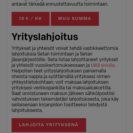
antavat tärkeää ennustettavuutta toimintaan.
15 € / KK
MUU SUMMA
Yrityslahjoitus
Yritykset ja yhteisöt voivat tehdä vastikkeettomia
lahjoituksia Setan toimintaan ja Setan
jäsenjärjestöille. Seta listaa lahjoittaneet yritykset
ja yhteisöt vuosikertomuksessaan ja
tällä sivulla
.
Helpoiten teet yrityslahjoituksen painamalla
oheista nappia ja syöttämällä yrityksesi nimen
yhteystietokohtaan; voit maksaa lahjoituksen
yrityksesi verkkopankilla tai maksuaikakortilla.
Saat onnistuneen maksun jälkeen sähkölpostiisi
vahvistuksen tekemästäsi lahjoituksesta, joka käy
sellaisenaan kirjanpidon tositteeksi tehdystä
lahjoituksesta.
LAHJOITA YRITYKSENÄ