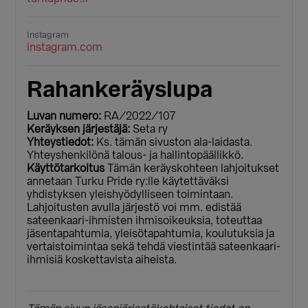
Instagram
instagram.com
Rahankeräyslupa
Luvan numero:
RA/2022/107
Keräyksen järjestäjä:
Seta ry
Yhteystiedot:
Ks. tämän sivuston ala-laidasta.
Yhteyshenkilönä talous- ja hallintopäällikkö.
Käyttötarkoitus
Tämän keräyskohteen lahjoitukset
annetaan Turku Pride ry:lle käytettäväksi
yhdistyksen yleishyödylliseen toimintaan.
Lahjoitusten avulla järjestö voi mm. edistää
sateenkaari-ihmisten ihmisoikeuksia, toteuttaa
jäsentapahtumia, yleisötapahtumia, koulutuksia ja
vertaistoimintaa sekä tehdä viestintää sateenkaari-
ihmisiä koskettavista aiheista.