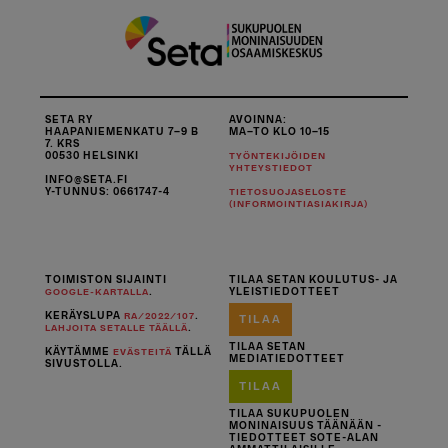
SETA RY
AVOINNA:
HAAPANIEMENKATU 7–9 B
MA–TO KLO 10–15
7. KRS
00530 HELSINKI
TYÖNTEKIJÖIDEN
YHTEYSTIEDOT
INFO@SETA.FI
Y-TUNNUS: 0661747-4
TIETOSUOJASELOSTE
(INFORMOINTIASIAKIRJA)
TOIMISTON SIJAINTI
TILAA SETAN KOULUTUS- JA
.
YLEISTIEDOTTEET
GOOGLE-KARTALLA
KERÄYSLUPA
.
RA/2022/107
TILAA
.
LAHJOITA SETALLE TÄÄLLÄ
TILAA SETAN
KÄYTÄMME
TÄLLÄ
EVÄSTEITÄ
MEDIATIEDOTTEET
SIVUSTOLLA.
TILAA
TILAA SUKUPUOLEN
MONINAISUUS TÄÄNÄÄN -
TIEDOTTEET SOTE-ALAN