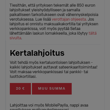
Tiesithän, että yrityksen tekemät alle 850 euron
lahjoitukset yleishyödylliseen ja samalla
paikalliseen tarkoitukseen ovat vähennyskelpoisia
verotuksessa. Lue lisää
verottajan ohjeesta.
Jos
lahjoitus ei onnistu maksuaikakortilla tai yrityksen
verkkopankissa, voit myös pyytää Setaa
lähettämään laskun lomakkeella, joka löytyy
tältä
sivulta
.
Kertalahjoitus
Voit tehdä myös kertaluontoisen lahjoituksen -
kaikki lahjoitukset auttavat sateenkaaritoimintaa!
Voit maksaa verkkopankissasi tai pankki- tai
luottokortillasi.
20 €
MUU SUMMA
Lahjoittaa voi myös MobilePaylla, nappi avaa
sovelluksen matkapuhelimessasi.