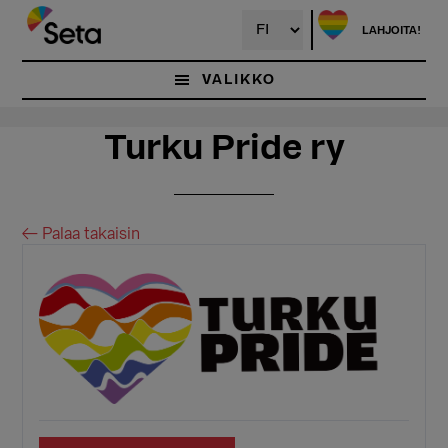
Hyppää
Hyppää
pääsisältöön
ensisijaiseen
LAHJOITA!
sivupalkkiin
VALIKKO
Turku Pride ry
← Palaa takaisin