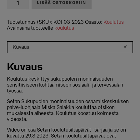
LISÄÄ OSTOSKORIIN
Sukupuolen
moninaisuuden
sensitiivinen
Tuotetunnus (SKU):
KOI-03-2023
Osasto:
Koulutus
kohtaaminen
Avainsana tuotteelle
koulutus
(2023)
määrä
Kuvaus
Kuvaus
Koulutus keskittyy sukupuolen moninaisuuden
sensitiiviseen kohtaamiseen sosiaali- ja terveysalan
työssä.
Setan Sukupuolen moninaisuuden osaamiskeskuksen
palve-luohjaaja Miska Salakka kouluttaa otsikon
mukaisesta aiheesta. Koulutus koostuu kolmesta
videosta.
Video on osa Setan koulutusiltapäivät -sarjaa ja se on
kuvattu 29.3.2023. Setan koulutusiltapäivät ovat