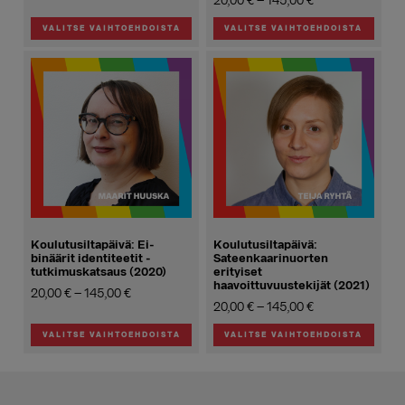
Hintaluokka:
20,00
€
–
145,00
€
20,00 €
20,00 €
-
VALITSE VAIHTOEHDOISTA
VALITSE VAIHTOEHDOISTA
-
145,00 €
Tällä
Tällä
145,00 €
tuotteella
tuotteella
on
on
useampi
useampi
muunnelma.
muunnelma.
Voit
Voit
tehdä
tehdä
valinnat
valinnat
tuotteen
tuotteen
sivulla.
sivulla.
Koulutusiltapäivä: Ei-
Koulutusiltapäivä:
binäärit identiteetit -
Sateenkaarinuorten
tutkimuskatsaus (2020)
erityiset
haavoittuvuustekijät (2021)
Hintaluokka:
20,00
€
–
145,00
€
Hintaluokka:
20,00
€
–
145,00
€
20,00 €
20,00 €
-
VALITSE VAIHTOEHDOISTA
VALITSE VAIHTOEHDOISTA
-
145,00 €
Tällä
Tällä
145,00 €
tuotteella
tuotteella
on
on
useampi
useampi