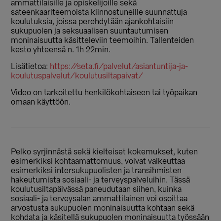
ammattilaisille ja opiskelijoille sekä
sateenkaariteemoista kiinnostuneille suunnattuja
koulutuksia, joissa perehdytään ajankohtaisiin
sukupuolen ja seksuaalisen suuntautumisen
moninaisuutta käsitteleviin teemoihin. Tallenteiden
kesto yhteensä n. 1h 22min.
Lisätietoa:
https://seta.fi/palvelut/asiantuntija-ja-
koulutuspalvelut/koulutusiltapaivat/
Video on tarkoitettu henkilökohtaiseen tai työpaikan
omaan käyttöön.
Pelko syrjinnästä sekä kielteiset kokemukset, kuten
esimerkiksi kohtaamattomuus, voivat vaikeuttaa
esimerkiksi intersukupuolisten ja transihmisten
hakeutumista sosiaali- ja terveyspalveluihin. Tässä
koulutusiltapäivässä paneudutaan siihen, kuinka
sosiaali- ja terveysalan ammattilainen voi osoittaa
arvostusta sukupuolen moninaisuutta kohtaan sekä
kohdata ja käsitellä sukupuolen moninaisuutta työssään