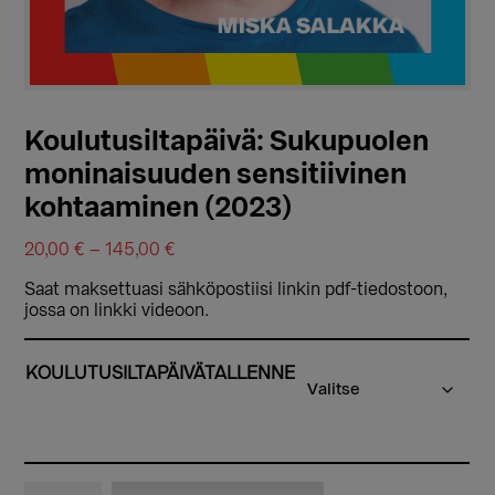
Koulutusiltapäivä: Sukupuolen
moninaisuuden sensitiivinen
kohtaaminen (2023)
Hintaluokka:
20,00
€
–
145,00
€
20,00 €
Saat maksettuasi sähköpostiisi linkin pdf-tiedostoon,
-
jossa on linkki videoon.
145,00 €
KOULUTUSILTAPÄIVÄTALLENNE
Koulutusiltapäivä: