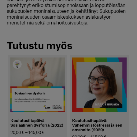
perehtynyt erikoistumisopinnoissaan ja lopputöissään
sukupuolen moninaisuuteen ja kehittänyt Sukupuolen
moninaisuuden osaamiskeskuksen asiakastyön
menetelmiä sekä omahoitosivustoja.
Tutustu myös
Koulutusiltapäivä:
Koulutusiltapäivä:
Sosiaalinen dysforia (2022)
Vähemmistöstressi ja sen
omahoito (2020)
Hintaluokka:
20,00
€
–
145,00
€