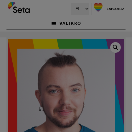
Hyppää
pääsisältöön
LAHJOITA!
VALIKKO