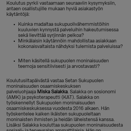
Koulutus pyrkii vastaamaan seuraaviin kysymyksiin,
antaen osallistujille mukaan hyviä asiakastyön
käytäntöjä:
Kuinka madaltaa sukupuolivähemmistöihin
kuuluvien kynnystä palveluihin hakeutumisessa
sekä lievittää syrjinnän pelkoa?
Minkälaisin käytännöin mahdollistaa asiakkaan
kokonaisvaltaista nähdyksi tulemista palveluissa?
Miten käsitellä sukupuolen moninaisuuden
teemoja sensitiivisesti ja arvostavasti?
Koulutusiltapäivästä vastaa Setan Sukupuolen
moninaisuuden osaamiskeskuksen
palveluohjaaja
Miska Salakka
. Salakka on sosionomi
(AMK) ja psykoterapeutti (KAT). Salakka on
työskennellyt Sukupuolen moninaisuuden
osaamiskeskuksessa vuodesta 2016 alkaen. Hän
työskentelee kaiken ikäisten sukupuoleltaan
moninaisten ihmisten ja heidän läheistensä kanssa.
Lisäksi Salakka kouluttaa sukupuolen moninaisuudesta
sosiaali- ja terveysalan ammattilaisia. Hän on