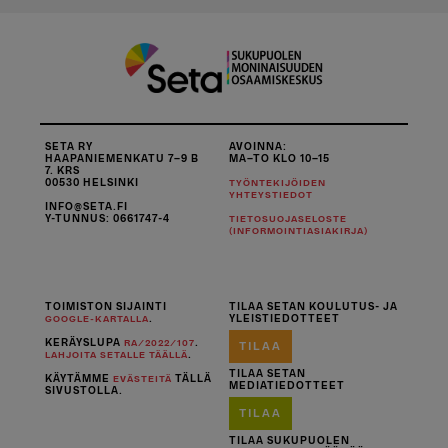
muunnelma.
muunnelma.
Voit
Voit
tehdä
tehdä
valinnat
valinnat
tuotteen
tuotteen
sivulla.
sivulla.
SETA RY
AVOINNA:
HAAPANIEMENKATU 7–9 B
MA–TO KLO 10–15
7. KRS
00530 HELSINKI
TYÖNTEKIJÖIDEN
YHTEYSTIEDOT
INFO@SETA.FI
Y-TUNNUS: 0661747-4
TIETOSUOJASELOSTE
(INFORMOINTIASIAKIRJA)
TOIMISTON SIJAINTI
TILAA SETAN KOULUTUS- JA
.
YLEISTIEDOTTEET
GOOGLE-KARTALLA
KERÄYSLUPA
.
RA/2022/107
TILAA
.
LAHJOITA SETALLE TÄÄLLÄ
TILAA SETAN
KÄYTÄMME
TÄLLÄ
EVÄSTEITÄ
MEDIATIEDOTTEET
SIVUSTOLLA.
TILAA
TILAA SUKUPUOLEN