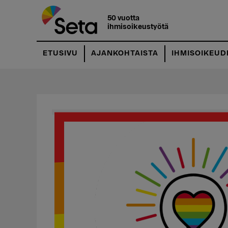
Hyppää
pääsisältöön
50 vuotta
ihmisoikeustyötä
ETUSIVU
AJANKOHTAISTA
IHMISOIKEUD