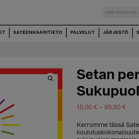
Hae
sivustolta...
ET
SATEENKAARITIETO
PALVELUT
JÄRJESTÖ
Setan pe
Sukupuol
Hint
15,00
€
–
95,00
€
15,0
Kerromme tässä Satee
-
koulutuskokonaisuute
95,0