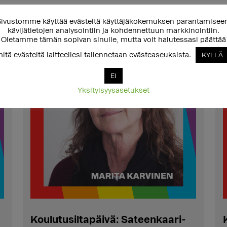
ivustomme käyttää evästeitä käyttäjäkokemuksen parantamisee
kävijätietojen analysointiin ja kohdennettuun markkinointiin.
Oletamme tämän sopivan sinulle, mutta voit halutessasi päättää
itä evästeitä laitteellesi tallennetaan evästeaseuksista.
KYLLÄ
EI
Yksityisyysasetukset
Koulutusiltapäivä: Sateenkaari-