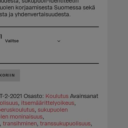
desta, sukupuoli-identiteetin
puolen korjaamisesta Suomessa sekä
sta ja yhdenvertaisuudesta.
I
KORIIN
T-2-2021
Osasto:
Koulutus
Avainsanat
olisuus
,
itsemäärittelyoikeus
,
peruskoulutus
,
sukupuolen
len moninaisuus
,
,
transihminen
,
transsukupuolisuus
,