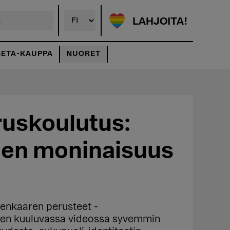
LAHJOITA!
SETA-KAUPPA
NUORET
ruskoulutus:
en moninaisuus
aluokka:
0 €
nkaaren perusteet -
en kuuluvassa videossa syvemmin
0 €