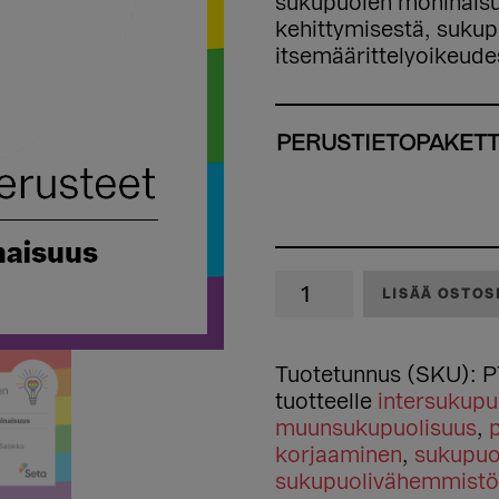
sukupuolen moninaisuu
kehittymisestä, suku
itsemäärittelyoikeude
PERUSTIETOPAKETT
Setan
LISÄÄ OSTOS
peruskoulutus:
Sukupuolen
moninaisuus
Tuotetunnus (SKU):
P
määrä
tuotteelle
intersukupu
muunsukupuolisuus
,
korjaaminen
,
sukupuo
sukupuolivähemmistö