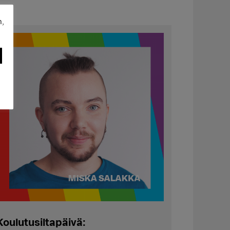
n,
Koulutusiltapäivä: