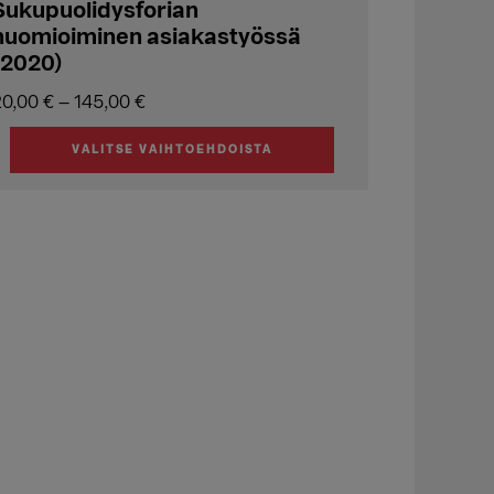
Sukupuolidysforian
huomioiminen asiakastyössä
(2020)
Hintaluokka:
20,00
€
–
145,00
€
20,00 €
VALITSE VAIHTOEHDOISTA
-
ällä
145,00 €
uotteella
on
useampi
muunnelma.
Voit
tehdä
valinnat
tuotteen
ivulla.