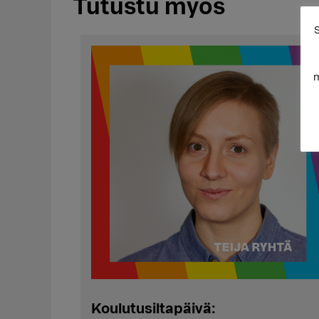
Tutustu myös
S
m
Koulutusiltapäivä: