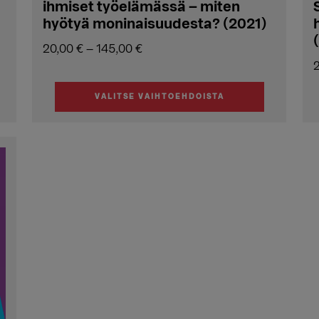
ihmiset työelämässä – miten
hyötyä moninaisuudesta? (2021)
Hintaluokka:
20,00
€
–
145,00
€
20,00 €
-
VALITSE VAIHTOEHDOISTA
145,00 €
Tällä
T
tuotteella
t
on
useampi
muunnelma.
Voit
tehdä
valinnat
tuotteen
sivulla.
s