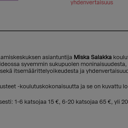
yhdenvertaisuus
amiskeskuksen asiantuntija
Miska Salakka
koulu
ideossa syvemmin sukupuolen moninaisuudesta, su
kä itsemäärittelyoikeudesta ja yhdenvertaisuud
steet -koulutuskokonaisuutta ja se on kuvattu l
sti: 1-6 katsojaa 15 €, 6-20 katsojaa 65 €, yli 20