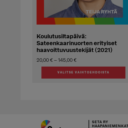
Koulutusiltapäivä:
Sateenkaarinuorten erityiset
haavoittuvuustekijät (2021)
Hintaluokka:
20,00
€
–
145,00
€
20,00 €
VALITSE VAIHTOEHDOISTA
-
Tällä
145,00 €
tuotteella
on
useampi
muunnelma.
Voit
tehdä
SETA RY
HAAPANIEMENKAT