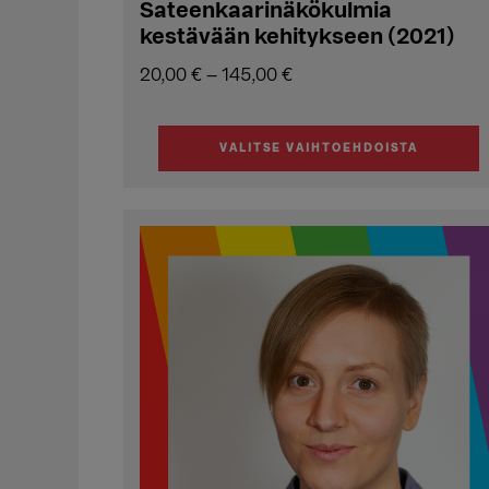
Sateenkaarinäkökulmia
kestävään kehitykseen (2021)
Hintaluokka:
20,00
€
–
145,00
€
20,00 €
-
VALITSE VAIHTOEHDOISTA
145,00 €
Tällä
tuotteella
on
useampi
muunnelma.
Voit
tehdä
valinnat
tuotteen
sivulla.