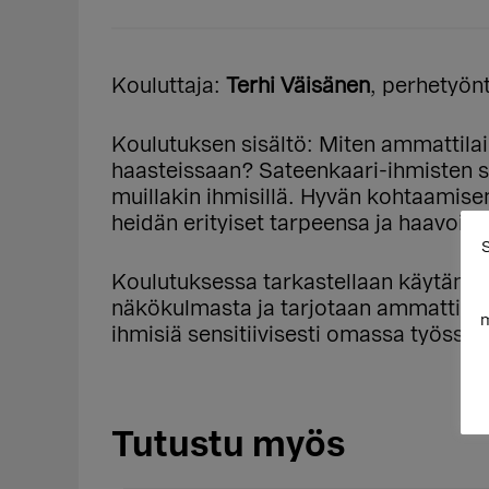
Kouluttaja:
Terhi Väisänen
, perhetyönt
Koulutuksen sisältö: Miten ammattila
haasteissaan? Sateenkaari-ihmisten s
muillakin ihmisillä. Hyvän kohtaamise
heidän erityiset tarpeensa ja haavoitt
S
Koulutuksessa tarkastellaan käytännön
näkökulmasta ja tarjotaan ammattilais
m
ihmisiä sensitiivisesti omassa työssä.
Tutustu myös