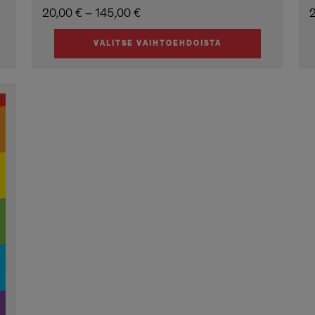
Hintaluokka:
20,00
€
–
145,00
€
20,00 €
VALITSE VAIHTOEHDOISTA
-
Tällä
T
145,00 €
tuotteella
t
on
useampi
muunnelma.
Voit
tehdä
valinnat
tuotteen
sivulla.
s