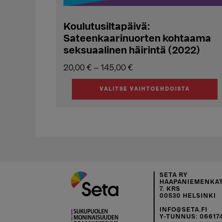
Koulutusiltapäivä:
Sateenkaarinuorten kohtaama
seksuaalinen häirintä (2022)
Hintaluokka:
20,00
€
–
145,00
€
20,00 €
VALITSE VAIHTOEHDOISTA
-
Tällä
145,00 €
tuotteella
on
useampi
muunnelma.
Voit
tehdä
SETA RY
HAAPANIEMENKAT
valinnat
7. KRS
00530 HELSINKI
tuotteen
INFO@SETA.FI
sivulla.
Y-TUNNUS: 06617