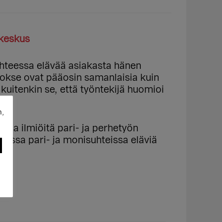
keskus
uhteessa elävää asiakasta hänen
uokse ovat pääosin samanlaisia kuin
kuitenkin se, että työntekijä huomioi
n,
via ilmiöitä pari- ja perhetyön
vissa pari- ja monisuhteissa eläviä