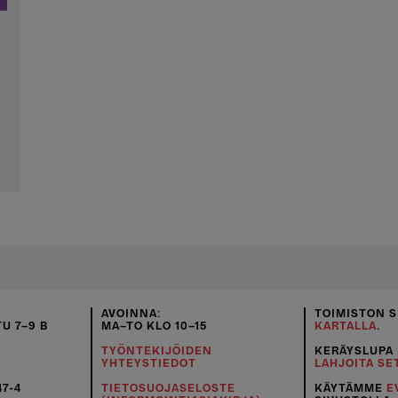
AVOINNA:
TOIMISTON S
U 7–9 B
MA–TO KLO 10–15
KARTALLA
.
TYÖNTEKIJÖIDEN
KERÄYSLUPA
YHTEYSTIEDOT
LAHJOITA SE
47-4
TIETOSUOJASELOSTE
KÄYTÄMME
E