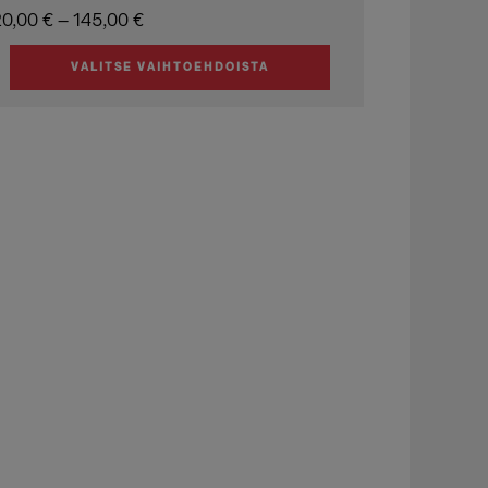
Hintaluokka:
20,00
€
–
145,00
€
20,00 €
VALITSE VAIHTOEHDOISTA
-
ällä
145,00 €
uotteella
on
useampi
muunnelma.
Voit
tehdä
valinnat
tuotteen
ivulla.