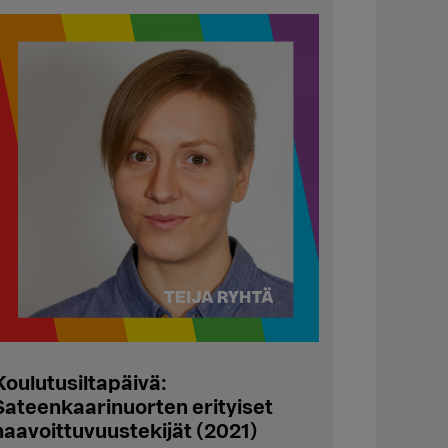
Koulutusiltapäivä:
Sateenkaarinuorten erityiset
haavoittuvuustekijät (2021)