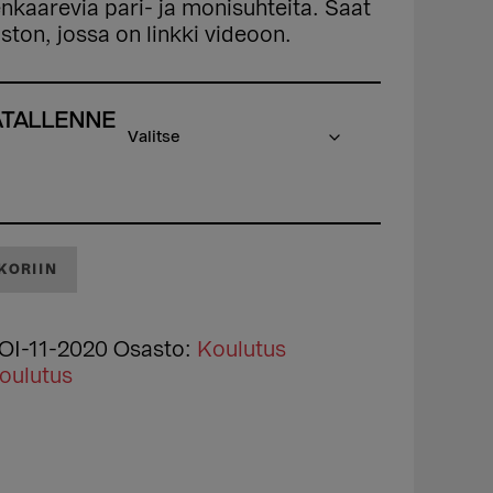
nkaarevia pari- ja monisuhteita. Saat
ton, jossa on linkki videoon.
,00 €
ÄTALLENNE
KORIIN
OI-11-2020
Osasto:
Koulutus
oulutus