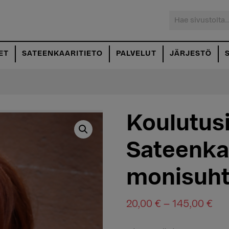
Hae
sivustolta...
ET
SATEENKAARITIETO
PALVELUT
JÄRJESTÖ
Koulutusi
Sateenkaa
monisuht
Hin
20,00
€
–
145,00
€
20,