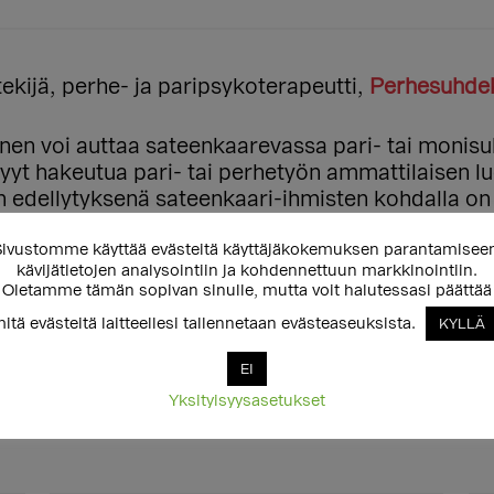
ekijä, perhe- ja paripsykoterapeutti,
Perhesuhde
inen voi auttaa sateenkaarevassa pari- tai monis
yyt hakeutua pari- tai perhetyön ammattilaisen l
n edellytyksenä sateenkaari-ihmisten kohdalla on 
uvuutensa.
ivustomme käyttää evästeitä käyttäjäkokemuksen parantamisee
kävijätietojen analysointiin ja kohdennettuun markkinointiin.
läheisesti sateenkaarevissa suhteissa esiin nouse
Oletamme tämän sopivan sinulle, mutta voit halutessasi päättää
ille näkökulmia ja keinoja huomioida sateenkaare
itä evästeitä laitteellesi tallennetaan evästeaseuksista.
KYLLÄ
EI
Yksityisyysasetukset