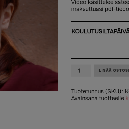
Video käsittelee satee
-
maksettuasi pdf-tiedos
145
KOULUTUSILTAPÄIV
Koulutusiltapäivä:
LISÄÄ OSTOS
Sateenkaarevat
pari-
ja
Tuotetunnus (SKU):
K
monisuhteet
Avainsana tuotteelle
k
(2020)
määrä