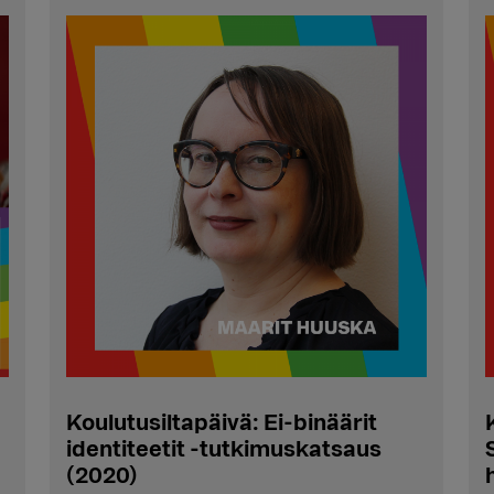
Koulutusiltapäivä: Ei-binäärit
identiteetit -tutkimuskatsaus
(2020)