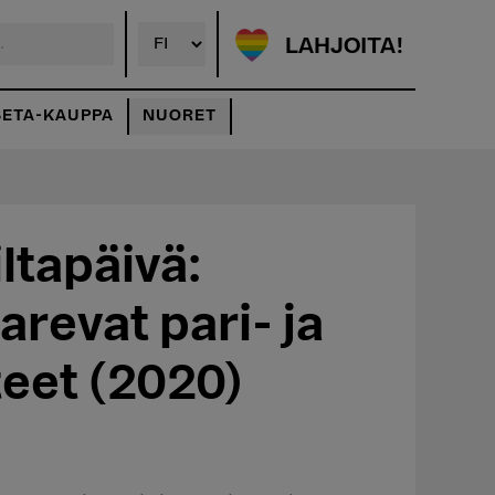
LAHJOITA!
SETA-KAUPPA
NUORET
ltapäivä:
revat pari- ja
eet (2020)
taluokka:
00 €