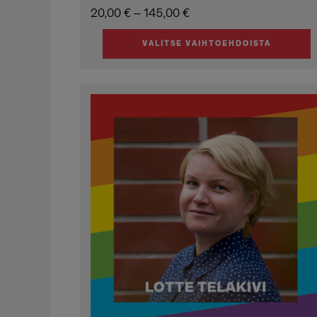
Hintaluokka:
20,00
€
–
145,00
€
20,00 €
VALITSE VAIHTOEHDOISTA
-
Tällä
145,00 €
tuotteella
on
useampi
muunnelma.
Voit
tehdä
valinnat
tuotteen
sivulla.