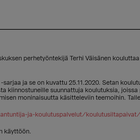
kuksen perhetyöntekijä Terhi Väisänen kouluttaa
-sarjaa ja se on kuvattu 25.11.2020. Setan koulutu
ta kiinnostuneille suunnattuja koulutuksia, joiss
isen moninaisuutta käsitteleviin teemoihin. Tall
iantuntija-ja-koulutuspalvelut/koulutusiltapaivat
n käyttöön.