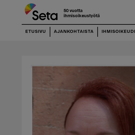
Hyppää
pääsisältöön
50 vuotta
ihmisoikeustyötä
ETUSIVU
AJANKOHTAISTA
IHMISOIKEUD