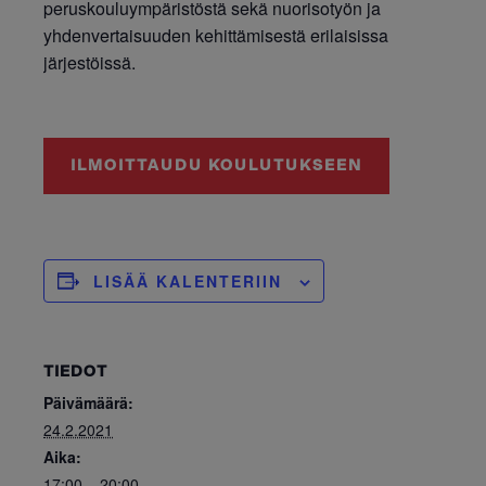
peruskouluympäristöstä sekä nuorisotyön ja
yhdenvertaisuuden kehittämisestä erilaisissa
järjestöissä.
ILMOITTAUDU KOULUTUKSEEN
LISÄÄ KALENTERIIN
TIEDOT
Päivämäärä:
24.2.2021
Aika:
17:00 – 20:00