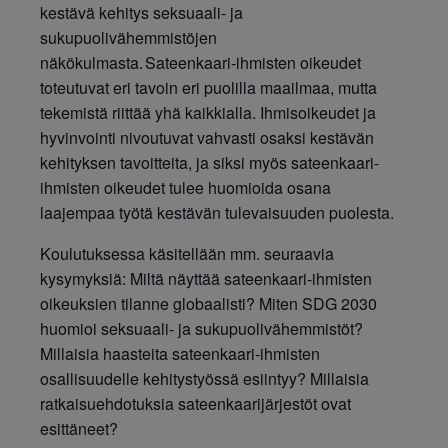
kestävä kehitys seksuaali- ja
sukupuolivähemmistöjen
näkökulmasta. Sateenkaari-ihmisten oikeudet
toteutuvat eri tavoin eri puolilla maailmaa, mutta
tekemistä riittää yhä kaikkialla. Ihmisoikeudet ja
hyvinvointi nivoutuvat vahvasti osaksi kestävän
kehityksen tavoitteita, ja siksi myös sateenkaari-
ihmisten oikeudet tulee huomioida osana
laajempaa työtä kestävän tulevaisuuden puolesta.
Koulutuksessa käsitellään mm. seuraavia
kysymyksiä:
Miltä näyttää sateenkaari-ihmisten
oikeuksien tilanne globaalisti?
Miten SDG 2030
huomioi seksuaali- ja sukupuolivähemmistöt?
Millaisia haasteita sateenkaari-ihmisten
osallisuudelle kehitystyössä esiintyy?
Millaisia
ratkaisuehdotuksia sateenkaarijärjestöt ovat
esittäneet?