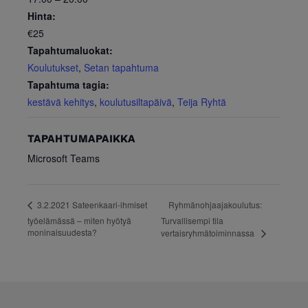
Hinta:
€25
Tapahtumaluokat:
Koulutukset
,
Setan tapahtuma
Tapahtuma tagia:
kestävä kehitys
,
koulutusiltapäivä
,
Teija Ryhtä
TAPAHTUMAPAIKKA
Microsoft Teams
Ryhmänohjaajakoulutus:
3.2.2021 Sateenkaari-ihmiset
työelämässä – miten hyötyä
Turvallisempi tila
moninaisuudesta?
vertaisryhmätoiminnassa