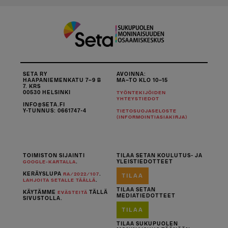
SETA RY
AVOINNA:
HAAPANIEMENKATU 7–9 B
MA–TO KLO 10–15
7. KRS
00530 HELSINKI
TYÖNTEKIJÖIDEN
YHTEYSTIEDOT
INFO@SETA.FI
Y-TUNNUS: 0661747-4
TIETOSUOJASELOSTE
(INFORMOINTIASIAKIRJA)
TOIMISTON SIJAINTI
TILAA SETAN KOULUTUS- JA
.
YLEISTIEDOTTEET
GOOGLE-KARTALLA
KERÄYSLUPA
.
RA/2022/107
TILAA
.
LAHJOITA SETALLE TÄÄLLÄ
TILAA SETAN
KÄYTÄMME
TÄLLÄ
EVÄSTEITÄ
MEDIATIEDOTTEET
SIVUSTOLLA.
TILAA
TILAA SUKUPUOLEN