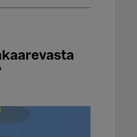
enkaarevasta
?