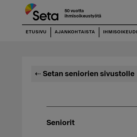
Hyppää
pääsisältöön
50 vuotta
ihmisoikeustyötä
ETUSIVU
AJANKOHTAISTA
IHMISOIKEUD
Setan seniorien sivustolle
Seniorit