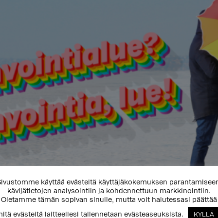
ivustomme käyttää evästeitä käyttäjäkokemuksen parantamisee
kävijätietojen analysointiin ja kohdennettuun markkinointiin.
Oletamme tämän sopivan sinulle, mutta voit halutessasi päättää
itä evästeitä laitteellesi tallennetaan evästeaseuksista.
KYLLÄ