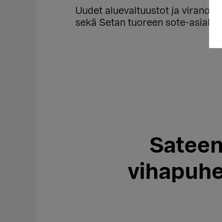
Uudet aluevaltuustot ja viranoma
sekä Setan tuoreen sote-asiakir
Sateen
vihapuhe