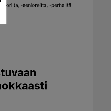
orilta, -senioreilta, -perheiltä
stuvaan
hokkaasti