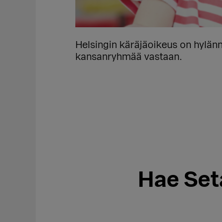
Helsingin käräjäoikeus on hylän
kansanryhmää vastaan.
Hae Set