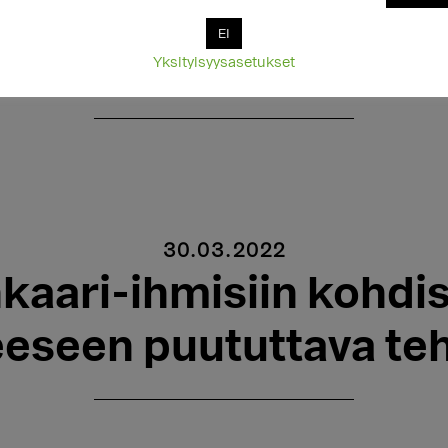
iset saavat kesään mennessä kirjeitä sateenkaarinu
EI
jan.
Yksityisyysasetukset
30.03.2022
kaari-ihmisiin kohdi
eseen puututtava te