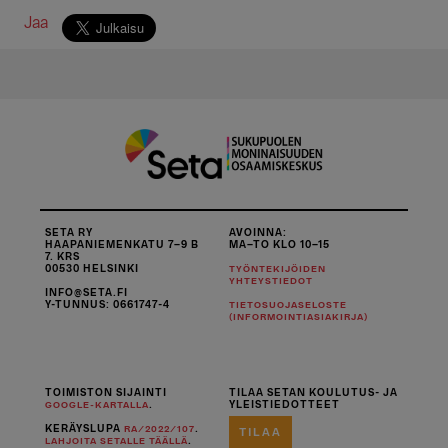
Jaa
SETA RY
AVOINNA:
HAAPANIEMENKATU 7–9 B
MA–TO KLO 10–15
7. KRS
00530 HELSINKI
TYÖNTEKIJÖIDEN
YHTEYSTIEDOT
INFO@SETA.FI
Y-TUNNUS: 0661747-4
TIETOSUOJASELOSTE
(INFORMOINTIASIAKIRJA)
TOIMISTON SIJAINTI
TILAA SETAN KOULUTUS- JA
.
YLEISTIEDOTTEET
GOOGLE-KARTALLA
KERÄYSLUPA
.
RA/2022/107
TILAA
.
LAHJOITA SETALLE TÄÄLLÄ