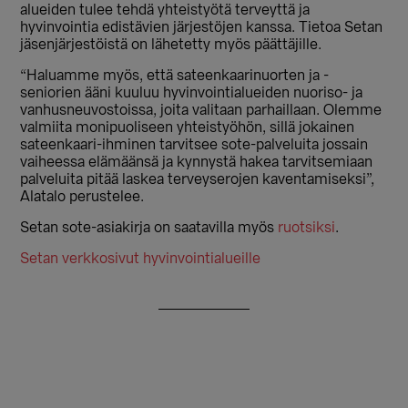
alueiden tulee tehdä yhteistyötä terveyttä ja
hyvinvointia edistävien järjestöjen kanssa. Tietoa Setan
jäsenjärjestöistä on lähetetty myös päättäjille.
“Haluamme myös, että sateenkaarinuorten ja -
seniorien ääni kuuluu hyvinvointialueiden nuoriso- ja
vanhusneuvostoissa, joita valitaan parhaillaan. Olemme
valmiita monipuoliseen yhteistyöhön, sillä jokainen
sateenkaari-ihminen tarvitsee sote-palveluita jossain
vaiheessa elämäänsä ja kynnystä hakea tarvitsemiaan
palveluita pitää laskea terveyserojen kaventamiseksi”,
Alatalo perustelee.
Setan sote-asiakirja on saatavilla myös
ruotsiksi
.
Setan verkkosivut hyvinvointialueille