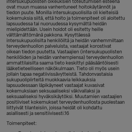
intersukupuolisten oikeuksien toteutumisen esteenä
ovat muun muassa vanhentuneet hoitokäytännöt ja
tiedon puute. Monilla intersukupuolisilla oli kielteisiä
kokemuksia siitä, että hoito ja toimenpiteet oli aloitettu
lapsuudessa tai nuoruudessa kysymättä heidän
mielipidettään. Usein hoidot oli esitetty heille
välttämättömänä pakkona. Kysyttäessä
intersukupuolisilta henkilöiltä ja heidän vanhemmiltaan
terveydenhuollon palveluista, vastaajat korostivat
oikean tiedon puutetta. Vastaajien (intersukupuolisten
henkilöiden ja heidän vanhempiensa) terveydenhuollon
ammattilaisilta saama tieto keskittyi pääsääntöisesti
lääketieteelliseen näkökulmaan. Tieto oli myös usein
jollain tapaa negatiivissävytteistä. Tahdonvastaisia
sukupuolipiirteitä muokkaavia leikkauksia
lapsuudessaan läpikäyneet vastaajat kuvasivat
kokemuksiaan seksuaaliseksi väkivallaksi ja
seksuaaliseksi hyväksikäytöksi. Muutamien vastaajien
positiiviset kokemukset terveydenhuollosta puolestaan
liittyivät tilanteisiin, joissa heidät oli kohdattu
asiallisesti ja sensitiivisesti.16
Toimenpiteet: