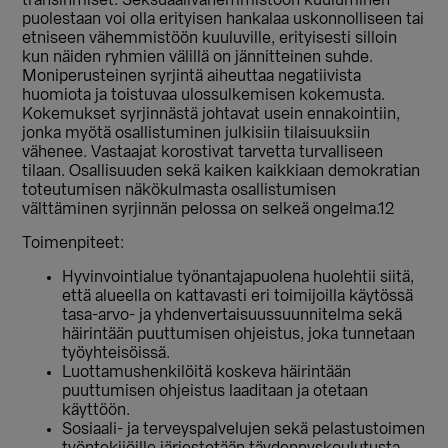
transihmiset. Seksuaalivähemmistöön kuuluminen
puolestaan voi olla erityisen hankalaa uskonnolliseen tai
etniseen vähemmistöön kuuluville, erityisesti silloin
kun näiden ryhmien välillä on jännitteinen suhde.
Moniperusteinen syrjintä aiheuttaa negatiivista
huomiota ja toistuvaa ulossulkemisen kokemusta.
Kokemukset syrjinnästä johtavat usein ennakointiin,
jonka myötä osallistuminen julkisiin tilaisuuksiin
vähenee. Vastaajat korostivat tarvetta turvalliseen
tilaan. Osallisuuden sekä kaiken kaikkiaan demokratian
toteutumisen näkökulmasta osallistumisen
välttäminen syrjinnän pelossa on selkeä ongelma.12
Toimenpiteet:
Hyvinvointialue työnantajapuolena huolehtii siitä,
että alueella on kattavasti eri toimijoilla käytössä
tasa-arvo- ja yhdenvertaisuussuunnitelma sekä
häirintään puuttumisen ohjeistus, joka tunnetaan
työyhteisöissä.
Luottamushenkilöitä koskeva häirintään
puuttumisen ohjeistus laaditaan ja otetaan
käyttöön.
Sosiaali- ja terveyspalvelujen sekä pelastustoimen