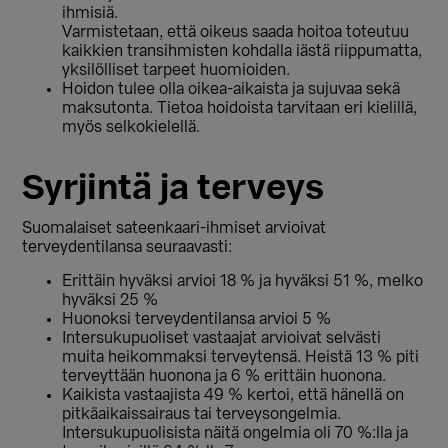
ihmisiä.
Varmistetaan, että oikeus saada hoitoa toteutuu
kaikkien transihmisten kohdalla iästä riippumatta,
yksilölliset tarpeet huomioiden.
Hoidon tulee olla oikea-aikaista ja sujuvaa sekä
maksutonta. Tietoa hoidoista tarvitaan eri kielillä,
myös selkokielellä.
Syrjintä ja terveys
Suomalaiset sateenkaari-ihmiset arvioivat
terveydentilansa seuraavasti:
Erittäin hyväksi arvioi 18 % ja hyväksi 51 %, melko
hyväksi 25 %
Huonoksi terveydentilansa arvioi 5 %
Intersukupuoliset vastaajat arvioivat selvästi
muita heikommaksi terveytensä. Heistä 13 % piti
terveyttään huonona ja 6 % erittäin huonona.
Kaikista vastaajista 49 % kertoi, että hänellä on
pitkäaikaissairaus tai terveysongelmia.
Intersukupuolisista näitä ongelmia oli 70 %:lla ja