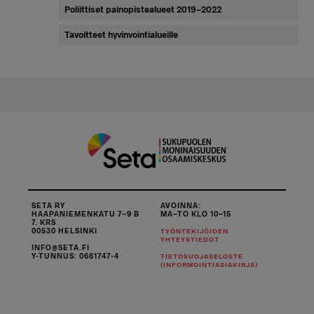
Poliittiset painopistealueet 2019–2022
Tavoitteet hyvinvointialueille
SETA RY
AVOINNA:
HAAPANIEMENKATU 7–9 B
MA–TO KLO 10–15
7. KRS
00530 HELSINKI
TYÖNTEKIJÖIDEN
YHTEYSTIEDOT
INFO@SETA.FI
Y-TUNNUS: 0661747-4
TIETOSUOJASELOSTE
(INFORMOINTIASIAKIRJA)