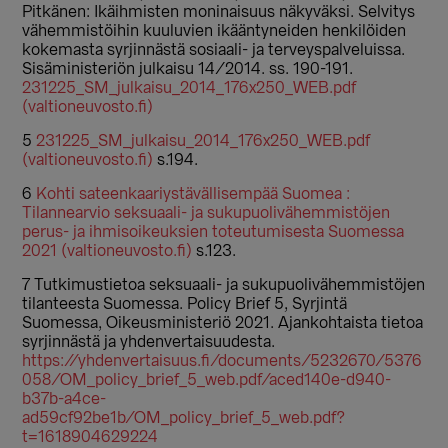
Pitkänen: Ikäihmisten moninaisuus näkyväksi. Selvitys
vähemmistöihin kuuluvien ikääntyneiden henkilöiden
kokemasta syrjinnästä sosiaali- ja terveyspalveluissa.
Sisäministeriön julkaisu 14/2014. ss. 190-191.
231225_SM_julkaisu_2014_176x250_WEB.pdf
(valtioneuvosto.fi)
5
231225_SM_julkaisu_2014_176x250_WEB.pdf
(valtioneuvosto.fi)
s.194.
6
Kohti sateenkaariystävällisempää Suomea :
Tilannearvio seksuaali- ja sukupuolivähemmistöjen
perus- ja ihmisoikeuksien toteutumisesta Suomessa
2021 (valtioneuvosto.fi)
s.123.
7 Tutkimustietoa seksuaali- ja sukupuolivähemmistöjen
tilanteesta Suomessa. Policy Brief 5, Syrjintä
Suomessa, Oikeusministeriö 2021. Ajankohtaista tietoa
syrjinnästä ja yhdenvertaisuudesta.
https://yhdenvertaisuus.fi/documents/5232670/5376
058/OM_policy_brief_5_web.pdf/aced140e-d940-
b37b-a4ce-
ad59cf92be1b/OM_policy_brief_5_web.pdf?
t=1618904629224