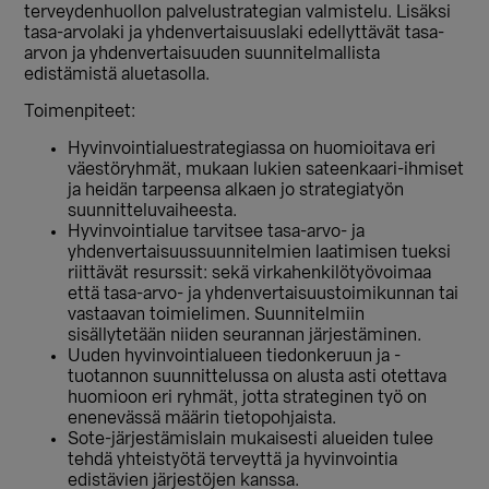
terveydenhuollon palvelustrategian valmistelu. Lisäksi
tasa-arvolaki ja yhdenvertaisuuslaki edellyttävät tasa-
arvon ja yhdenvertaisuuden suunnitelmallista
edistämistä aluetasolla.
Toimenpiteet:
Hyvinvointialuestrategiassa on huomioitava eri
väestöryhmät, mukaan lukien sateenkaari-ihmiset
ja heidän tarpeensa alkaen jo strategiatyön
suunnitteluvaiheesta.
Hyvinvointialue tarvitsee tasa-arvo- ja
yhdenvertaisuussuunnitelmien laatimisen tueksi
riittävät resurssit: sekä virkahenkilötyövoimaa
että tasa-arvo- ja yhdenvertaisuustoimikunnan tai
vastaavan toimielimen. Suunnitelmiin
sisällytetään niiden seurannan järjestäminen.
Uuden hyvinvointialueen tiedonkeruun ja -
tuotannon suunnittelussa on alusta asti otettava
huomioon eri ryhmät, jotta strateginen työ on
enenevässä määrin tietopohjaista.
Sote-järjestämislain mukaisesti alueiden tulee
tehdä yhteistyötä terveyttä ja hyvinvointia
edistävien järjestöjen kanssa.