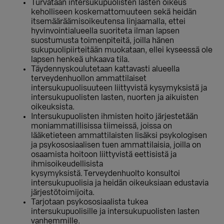
Turvataan intersukupuolisten lasten oikeus
keholliseen koskemattomuuteen sekä heidän
itsemääräämisoikeutensa linjaamalla, ettei
hyvinvointialueella suoriteta ilman lapsen
suostumusta toimenpiteitä, joilla hänen
sukupuolipiirteitään muokataan, ellei kyseessä ole
lapsen henkeä uhkaava tila.
Täydennyskoulutetaan kattavasti alueella
terveydenhuollon ammattilaiset
intersukupuolisuuteen liittyvistä kysymyksistä ja
intersukupuolisten lasten, nuorten ja aikuisten
oikeuksista.
Intersukupuolisten ihmisten hoito järjestetään
moniammatillisissa tiimeissä, joissa on
lääketieteen ammattilaisten lisäksi psykologisen
ja psykososiaalisen tuen ammattilaisia, joilla on
osaamista hoitoon liittyvistä eettisistä ja
ihmisoikeudellisista
kysymyksistä. Terveydenhuolto konsultoi
intersukupuolisia ja heidän oikeuksiaan edustavia
järjestötoimijoita.
Tarjotaan psykososiaalista tukea
intersukupuolisille ja intersukupuolisten lasten
vanhemmille.