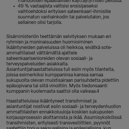
mahdollisen epäasiallisen käyttäytymisen pelossa.
49 % vastaajista valitsisi ensisijaiseksi
vaihtoehdoksi erityisen sateenkaari-ihmisille
suunnatun vanhainkodin tai palvelutalon, jos
sellainen olisi tarjolla.
Sisäministeriön teettämän selvityksen mukaan eri
ryhmien ja moninaisuuden huomioiminen
ikääntyneiden palveluissa oli heikkoa, eivätkä sote-
ammattilaiset välttämättä ajattele
sateenkaarisenioreiden olevan sosiaali- ja
terveyspalveluiden asiakkaita.
Asiantuntijahaastatteluissa tuli esiin myös tilanteita,
joissa esimerkiksi kumppaninsa kanssa samaa
sukupuolta olevan muistisairaan parisuhdetta pidettiin
epäsopivana tai siitä vinoiltiin. Myös tiedonsaanti
kumppanin kuolemasta saattoi olla vaikeaa.4
Haastatteluissa ikääntyneet transihmiset ja
asiantuntijat nostivat esiin sosiaali- ja terveydenhuollon
ammattilaisten ennakkoluuloja koskien sukupuolen
korjausprosessin aloittamista ja ikää. Asumisyksiköissä
transihmisten, erityisesti transvestiittien, pyynnöt
saatettiin torjua seksuaalisina ja epäasiallisina, kun