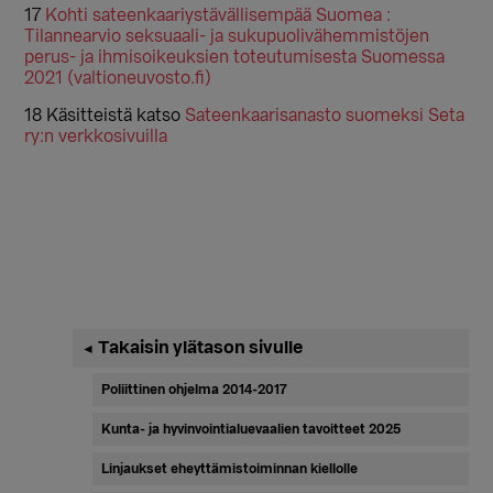
17
Kohti sateenkaariystävällisempää Suomea :
Tilannearvio seksuaali- ja sukupuolivähemmistöjen
perus- ja ihmisoikeuksien toteutumisesta Suomessa
2021 (valtioneuvosto.fi)
18 Käsitteistä katso
Sateenkaarisanasto suomeksi Seta
ry:n verkkosivuilla
Ensisijainen
Takaisin ylätason sivulle
◄
sivupalkki
Poliittinen ohjelma 2014-2017
Kunta- ja hyvinvointialuevaalien tavoitteet 2025
Linjaukset eheyttämistoiminnan kiellolle