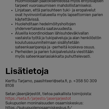
Huomioidaan päätöksenteossa myös erityislapsen
tarpeet vuoroasumisen mahdollistamiseksi.
Linjataan, että parisuhteen tuki- ja eropalvelut
ovat hyvinvointialueella myös lapsettomien parien
käytettävissä.
Huolehditaan hedelmöityshoitojen
yhdenvertaisesta saatavuudesta.
Alueilla koordinoidaan lähisuhdeväkivallan
vastaista työtä ja tukipalveluja ja alan henkilöstön
koulutussuunnitelmaan sisällytetään
sateenkaaripareja ja -perheitä koskeva osuus.
Perheiden ja parien tukipalveluista viestitään
myös sateenkaariasiakkaita puhuttelevasti.
Lisätietoja
Kerttu Tarjamo, paasihteeri@seta.fi, p. +358 50 309
8108
Setan jäsenjärjestöt, tietoa paikallista toimijoista:
https://seta.fi/jarjesto/jasenjarjestot
Sukupuolen moninaisuuden osaamiskeskus:
https://sukupuolenosaamiskeskus.fi/