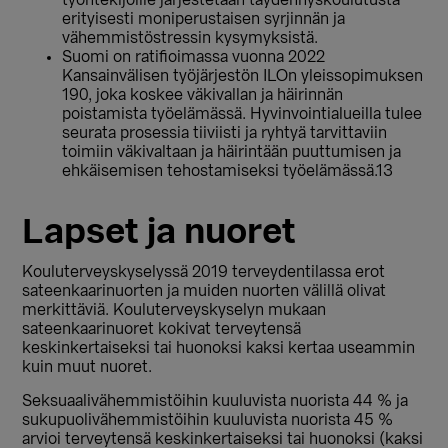
työntekijöille järjestetään täydennyskoulutusta
erityisesti moniperustaisen syrjinnän ja
vähemmistöstressin kysymyksistä.
Suomi on ratifioimassa vuonna 2022
Kansainvälisen työjärjestön ILOn yleissopimuksen
190, joka koskee väkivallan ja häirinnän
poistamista työelämässä. Hyvinvointialueilla tulee
seurata prosessia tiiviisti ja ryhtyä tarvittaviin
toimiin väkivaltaan ja häirintään puuttumisen ja
ehkäisemisen tehostamiseksi työelämässä.13
Lapset ja nuoret
Kouluterveyskyselyssä 2019 terveydentilassa erot
sateenkaarinuorten ja muiden nuorten välillä olivat
merkittäviä. Kouluterveyskyselyn mukaan
sateenkaarinuoret kokivat terveytensä
keskinkertaiseksi tai huonoksi kaksi kertaa useammin
kuin muut nuoret.
Seksuaalivähemmistöihin kuuluvista nuorista 44 % ja
sukupuolivähemmistöihin kuuluvista nuorista 45 %
arvioi terveytensä keskinkertaiseksi tai huonoksi (kaksi