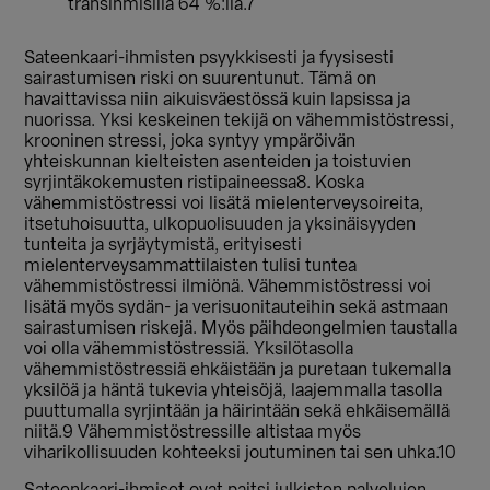
transihmisillä 64 %:lla.7
Sateenkaari-ihmisten psyykkisesti ja fyysisesti
sairastumisen riski on suurentunut. Tämä on
havaittavissa niin aikuisväestössä kuin lapsissa ja
nuorissa. Yksi keskeinen tekijä on vähemmistöstressi,
krooninen stressi, joka syntyy ympäröivän
yhteiskunnan kielteisten asenteiden ja toistuvien
syrjintäkokemusten ristipaineessa8. Koska
vähemmistöstressi voi lisätä mielenterveysoireita,
itsetuhoisuutta, ulkopuolisuuden ja yksinäisyyden
tunteita ja syrjäytymistä, erityisesti
mielenterveysammattilaisten tulisi tuntea
vähemmistöstressi ilmiönä. Vähemmistöstressi voi
lisätä myös sydän- ja verisuonitauteihin sekä astmaan
sairastumisen riskejä. Myös päihdeongelmien taustalla
voi olla vähemmistöstressiä. Yksilötasolla
vähemmistöstressiä ehkäistään ja puretaan tukemalla
yksilöä ja häntä tukevia yhteisöjä, laajemmalla tasolla
puuttumalla syrjintään ja häirintään sekä ehkäisemällä
niitä.9 Vähemmistöstressille altistaa myös
viharikollisuuden kohteeksi joutuminen tai sen uhka.10