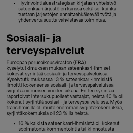
Hyvinvointialuestrategiaan kirjataan yhteistyö
sateenkaarijärjestöjen kanssa sekä se, kuinka
tuetaan järjestöjen ennaltaehkäisevää työtä ja
yhdenvertaisuutta vahvistavaa toimintaa.
Sosiaali- ja
terveyspalvelut
Euroopan perusoikeusviraston (FRA)
kyselytutkimuksen mukaan sateenkaari-ihmiset
kokevat syrjintää sosiaali- ja terveyspalveluissa.
Kyselytutkimuksessa 13 % sateenkaari-ihmisistä
ilmoitti kokeneensa sosiaali- ja terveyspalveluissa
syrjintää viimeisen vuoden aikana. Eniten syrjintää
raportoivat intersukupuoliset vastaajat, heistä 40 % oli
kokenut syrjintää sosiaali- ja terveyspalveluissa. Myös
transihmisillä oli muita enemmän syrjintäkokemuksia,
syrjintäkokemuksia oli 23 %:lla heistä.
16 % kaikista sateenkaari-ihmisistä oli kokenut
sopimatonta kommentointia tai kiinnostusta