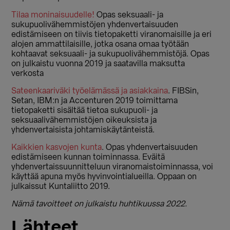
Tilaa moninaisuudelle!
Opas seksuaali- ja
sukupuolivähemmistöjen yhdenvertaisuuden
edistämiseen on tiivis tietopaketti viranomaisille ja eri
alojen ammattilaisille, jotka osana omaa työtään
kohtaavat seksuaali- ja sukupuolivähemmistöjä. Opas
on julkaistu vuonna 2019 ja saatavilla maksutta
verkosta
Sateenkaariväki työelämässä ja asiakkaina
. FIBSin,
Setan, IBM:n ja Accenturen 2019 toimittama
tietopaketti sisältää tietoa sukupuoli- ja
seksuaalivähemmistöjen oikeuksista ja
yhdenvertaisista johtamiskäytänteistä.
Kaikkien kasvojen kunta
. Opas yhdenvertaisuuden
edistämiseen kunnan toiminnassa. Eväitä
yhdenvertaissuunnitteluun viranomaistoiminnassa, voi
käyttää apuna myös hyvinvointialueilla. Oppaan on
julkaissut Kuntaliitto 2019.
Nämä tavoitteet on julkaistu huhtikuussa 2022.
Lähteet