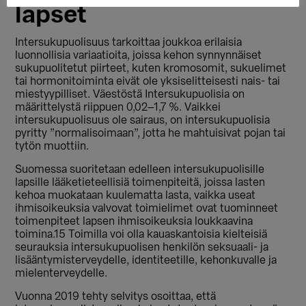
lapset
Intersukupuolisuus tarkoittaa joukkoa erilaisia
luonnollisia variaatioita, joissa kehon synnynnäiset
sukupuolitetut piirteet, kuten kromosomit, sukuelimet
tai hormonitoiminta eivät ole yksiselitteisesti nais- tai
miestyypilliset. Väestöstä Intersukupuolisia on
määrittelystä riippuen 0,02–1,7 %. Vaikkei
intersukupuolisuus ole sairaus, on intersukupuolisia
pyritty ”normalisoimaan”, jotta he mahtuisivat pojan tai
tytön muottiin.
Suomessa suoritetaan edelleen intersukupuolisille
lapsille lääketieteellisiä toimenpiteitä, joissa lasten
kehoa muokataan kuulematta lasta, vaikka useat
ihmisoikeuksia valvovat toimielimet ovat tuominneet
toimenpiteet lapsen ihmisoikeuksia loukkaavina
toimina.15 Toimilla voi olla kauaskantoisia kielteisiä
seurauksia intersukupuolisen henkilön seksuaali- ja
lisääntymisterveydelle, identiteetille, kehonkuvalle ja
mielenterveydelle.
Vuonna 2019 tehty selvitys osoittaa, että