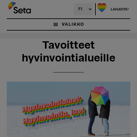
Hyppää
Hyppää
pääsisältöön
ensisijaiseen
LAHJOITA!
sivupalkkiin
VALIKKO
Tavoitteet
hyvinvointialueille