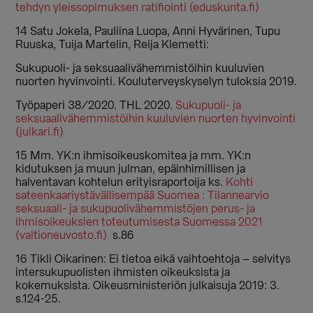
tehdyn yleissopimuksen ratifiointi (eduskunta.fi)
14 Satu Jokela, Pauliina Luopa, Anni Hyvärinen, Tupu
Ruuska, Tuija Martelin, Reija Klemetti:
Sukupuoli- ja seksuaalivähemmistöihin kuuluvien
nuorten hyvinvointi. Kouluterveyskyselyn tuloksia 2019.
Työpaperi 38/2020. THL 2020.
Sukupuoli- ja
seksuaalivähemmistöihin kuuluvien nuorten hyvinvointi
(julkari.fi)
15 Mm. YK:n ihmisoikeuskomitea ja mm. YK:n
kidutuksen ja muun julman, epäinhimillisen ja
halventavan kohtelun erityisraportoija ks.
Kohti
sateenkaariystävällisempää Suomea : Tilannearvio
seksuaali- ja sukupuolivähemmistöjen perus- ja
ihmisoikeuksien toteutumisesta Suomessa 2021
(valtioneuvosto.fi)
s.86
16 Tikli Oikarinen: Ei tietoa eikä vaihtoehtoja – selvitys
intersukupuolisten ihmisten oikeuksista ja
kokemuksista. Oikeusministeriön julkaisuja 2019: 3.
s.124-25.