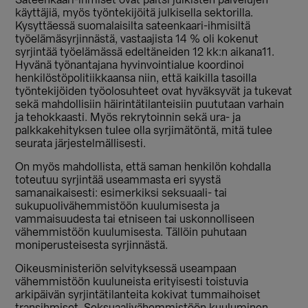
Sateenkaari-ihmiset ovat paitsi julkisten palvelujen
käyttäjiä, myös työntekijöitä julkisella sektorilla.
Kysyttäessä suomalaisilta sateenkaari-ihmisiltä
työelämäsyrjinnästä, vastaajista 14 % oli kokenut
syrjintää työelämässä edeltäneiden 12 kk:n aikana11.
Hyvänä työnantajana hyvinvointialue koordinoi
henkilöstöpolitiikkaansa niin, että kaikilla tasoilla
työntekijöiden työolosuhteet ovat hyväksyvät ja tukevat
sekä mahdollisiin häirintätilanteisiin puututaan varhain
ja tehokkaasti. Myös rekrytoinnin sekä ura- ja
palkkakehityksen tulee olla syrjimätöntä, mitä tulee
seurata järjestelmällisesti.
On myös mahdollista, että saman henkilön kohdalla
toteutuu syrjintää useammasta eri syystä
samanaikaisesti: esimerkiksi seksuaali- tai
sukupuolivähemmistöön kuulumisesta ja
vammaisuudesta tai etniseen tai uskonnolliseen
vähemmistöön kuulumisesta. Tällöin puhutaan
moniperusteisesta syrjinnästä.
Oikeusministeriön selvityksessä useampaan
vähemmistöön kuuluneista erityisesti toistuvia
arkipäivän syrjintätilanteita kokivat tummaihoiset