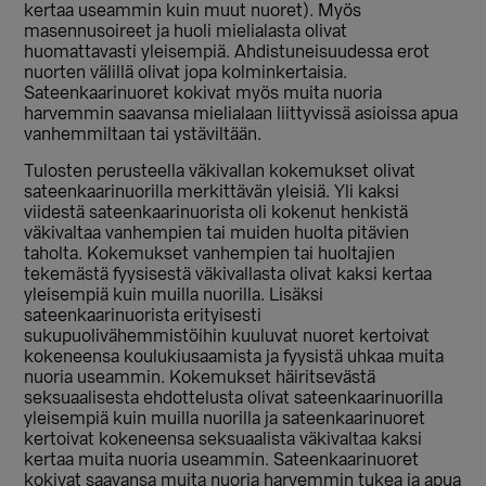
kertaa useammin kuin muut nuoret). Myös
masennusoireet ja huoli mielialasta olivat
huomattavasti yleisempiä. Ahdistuneisuudessa erot
nuorten välillä olivat jopa kolminkertaisia.
Sateenkaarinuoret kokivat myös muita nuoria
harvemmin saavansa mielialaan liittyvissä asioissa apua
vanhemmiltaan tai ystäviltään.
Tulosten perusteella väkivallan kokemukset olivat
sateenkaarinuorilla merkittävän yleisiä. Yli kaksi
viidestä sateenkaarinuorista oli kokenut henkistä
väkivaltaa vanhempien tai muiden huolta pitävien
taholta. Kokemukset vanhempien tai huoltajien
tekemästä fyysisestä väkivallasta olivat kaksi kertaa
yleisempiä kuin muilla nuorilla. Lisäksi
sateenkaarinuorista erityisesti
sukupuolivähemmistöihin kuuluvat nuoret kertoivat
kokeneensa koulukiusaamista ja fyysistä uhkaa muita
nuoria useammin. Kokemukset häiritsevästä
seksuaalisesta ehdottelusta olivat sateenkaarinuorilla
yleisempiä kuin muilla nuorilla ja sateenkaarinuoret
kertoivat kokeneensa seksuaalista väkivaltaa kaksi
kertaa muita nuoria useammin. Sateenkaarinuoret
kokivat saavansa muita nuoria harvemmin tukea ja apua