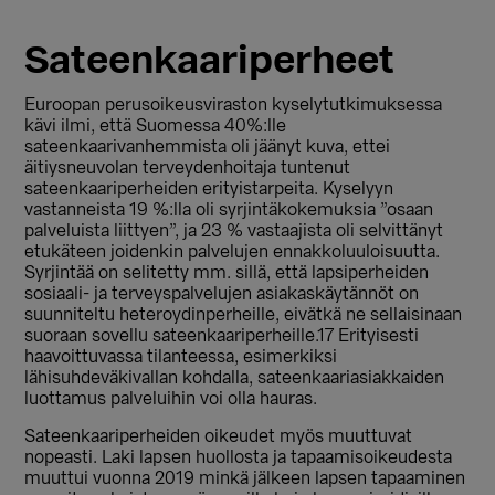
Sateenkaariperheet
Euroopan perusoikeusviraston kyselytutkimuksessa
kävi ilmi, että Suomessa 40%:lle
sateenkaarivanhemmista oli jäänyt kuva, ettei
äitiysneuvolan terveydenhoitaja tuntenut
sateenkaariperheiden erityistarpeita. Kyselyyn
vastanneista 19 %:lla oli syrjintäkokemuksia ”osaan
palveluista liittyen”, ja 23 % vastaajista oli selvittänyt
etukäteen joidenkin palvelujen ennakkoluuloisuutta.
Syrjintää on selitetty mm. sillä, että lapsiperheiden
sosiaali- ja terveyspalvelujen asiakaskäytännöt on
suunniteltu heteroydinperheille, eivätkä ne sellaisinaan
suoraan sovellu sateenkaariperheille.17 Erityisesti
haavoittuvassa tilanteessa, esimerkiksi
lähisuhdeväkivallan kohdalla, sateenkaariasiakkaiden
luottamus palveluihin voi olla hauras.
Sateenkaariperheiden oikeudet myös muuttuvat
nopeasti. Laki lapsen huollosta ja tapaamisoikeudesta
muuttui vuonna 2019 minkä jälkeen lapsen tapaaminen