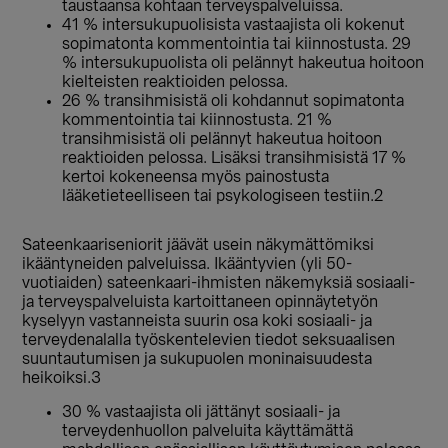
taustaansa kohtaan terveyspalveluissa.
41 % intersukupuolisista vastaajista oli kokenut
sopimatonta kommentointia tai kiinnostusta. 29
% intersukupuolista oli pelännyt hakeutua hoitoon
kielteisten reaktioiden pelossa.
26 % transihmisistä oli kohdannut sopimatonta
kommentointia tai kiinnostusta. 21 %
transihmisistä oli pelännyt hakeutua hoitoon
reaktioiden pelossa. Lisäksi transihmisistä 17 %
kertoi kokeneensa myös painostusta
lääketieteelliseen tai psykologiseen testiin.2
Sateenkaariseniorit jäävät usein näkymättömiksi
ikääntyneiden palveluissa. Ikääntyvien (yli 50-
vuotiaiden) sateenkaari-ihmisten näkemyksiä sosiaali-
ja terveyspalveluista kartoittaneen opinnäytetyön
kyselyyn vastanneista suurin osa koki sosiaali- ja
terveydenalalla työskentelevien tiedot seksuaalisen
suuntautumisen ja sukupuolen moninaisuudesta
heikoiksi.3
30 % vastaajista oli jättänyt sosiaali- ja
terveydenhuollon palveluita käyttämättä