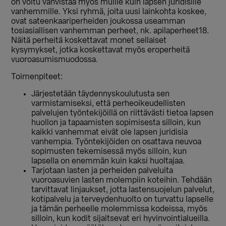
on voitu vahvistaa myös muille kuin lapsen juridisille
vanhemmille. Yksi ryhmä, joita uusi lainkohta koskee,
ovat sateenkaariperheiden joukossa useamman
tosiasiallisen vanhemman perheet, nk. apilaperheet18.
Näitä perheitä koskettavat monet sellaiset
kysymykset, jotka koskettavat myös eroperheitä
vuoroasumismuodossa.
Toimenpiteet:
Järjestetään täydennyskoulutusta sen
varmistamiseksi, että perheoikeudellisten
palvelujen työntekijöillä on riittävästi tietoa lapsen
huollon ja tapaamisten sopimisesta silloin, kun
kaikki vanhemmat eivät ole lapsen juridisia
vanhempia. Työntekijöiden on osattava neuvoa
sopimusten tekemisessä myös silloin, kun
lapsella on enemmän kuin kaksi huoltajaa.
Tarjotaan lasten ja perheiden palveluita
vuoroasuvien lasten molempiin koteihin. Tehdään
tarvittavat linjaukset, jotta lastensuojelun palvelut,
kotipalvelu ja terveydenhuolto on turvattu lapselle
ja tämän perheelle molemmissa kodeissa, myös
silloin, kun kodit sijaitsevat eri hyvinvointialueilla.