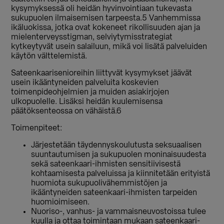
kysymyksessä oli heidän hyvinvointiaan tukevasta
sukupuolen ilmaisemisen tarpeesta.5 Vanhemmissa
ikäluokissa, jotka ovat kokeneet rikollisuuden ajan ja
mielenterveysstigman, selviytymisstrategiat
kytkeytyvät usein salailuun, mikä voi lisätä palveluiden
käytön välttelemistä.
Sateenkaarisenioreihin liittyvät kysymykset jäävät
usein ikääntyneiden palveluita koskevien
toimenpideohjelmien ja muiden asiakirjojen
ulkopuolelle. Lisäksi heidän kuulemisensa
päätöksenteossa on vähäistä.6
Toimenpiteet:
Järjestetään täydennyskoulutusta seksuaalisen
suuntautumisen ja sukupuolen moninaisuudesta
sekä sateenkaari-ihmisten sensitiivisestä
kohtaamisesta palveluissa ja kiinnitetään erityistä
huomiota sukupuolivähemmistöjen ja
ikääntyneiden sateenkaari-ihmisten tarpeiden
huomioimiseen.
Nuoriso-, vanhus- ja vammaisneuvostoissa tulee
kuulla ja ottaa toimintaan mukaan sateenkaari-