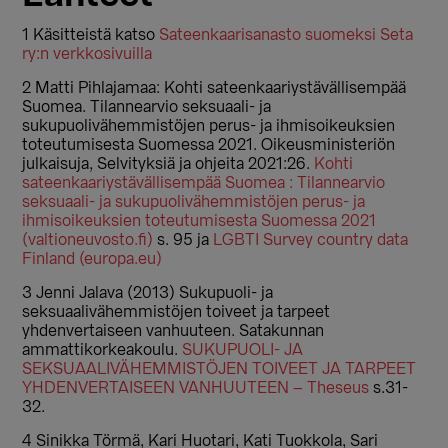
1 Käsitteistä katso
Sateenkaarisanasto suomeksi Seta
ry:n verkkosivuilla
2 Matti Pihlajamaa: Kohti sateenkaariystävällisempää
Suomea. Tilannearvio seksuaali- ja
sukupuolivähemmistöjen perus- ja ihmisoikeuksien
toteutumisesta Suomessa 2021. Oikeusministeriön
julkaisuja, Selvityksiä ja ohjeita 2021:26.
Kohti
sateenkaariystävällisempää Suomea : Tilannearvio
seksuaali- ja sukupuolivähemmistöjen perus- ja
ihmisoikeuksien toteutumisesta Suomessa 2021
(valtioneuvosto.fi)
s. 95 ja
LGBTI Survey country data
Finland (europa.eu)
3 Jenni Jalava (2013) Sukupuoli- ja
seksuaalivähemmistöjen toiveet ja tarpeet
yhdenvertaiseen vanhuuteen. Satakunnan
ammattikorkeakoulu.
SUKUPUOLI- JA
SEKSUAALIVÄHEMMISTÖJEN TOIVEET JA TARPEET
YHDENVERTAISEEN VANHUUTEEN – Theseus
s.31-
32.
4 Sinikka Törmä, Kari Huotari, Kati Tuokkola, Sari