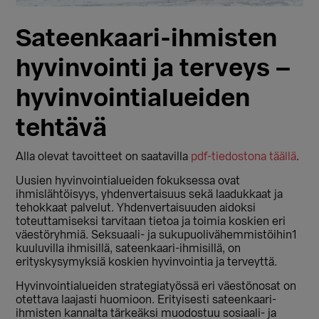
Sateenkaari-ihmisten
hyvinvointi ja terveys –
hyvinvointialueiden
tehtävä
Alla olevat tavoitteet on saatavilla
pdf-tiedostona täällä
.
Uusien hyvinvointialueiden fokuksessa ovat
ihmislähtöisyys, yhdenvertaisuus sekä laadukkaat ja
tehokkaat palvelut. Yhdenvertaisuuden aidoksi
toteuttamiseksi tarvitaan tietoa ja toimia koskien eri
väestöryhmiä. Seksuaali- ja sukupuolivähemmistöihin1
kuuluvilla ihmisillä, sateenkaari-ihmisillä, on
erityskysymyksiä koskien hyvinvointia ja terveyttä.
Hyvinvointialueiden strategiatyössä eri väestönosat on
otettava laajasti huomioon. Erityisesti sateenkaari-
ihmisten kannalta tärkeäksi muodostuu sosiaali- ja