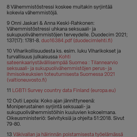
8 Vähemmistöstressi koskee muitakin syrjintää
kokevia vähemmistöjä.
9 Onni Jaskari & Anna Keski-Rahkonen:
Vähemmistöstressi uhkana seksuaali- ja
sukupuolivähemmistöjen terveydelle. Duodecim 2021;
137(17): 1781-8.
duo16384.pdf (duodecimlehti.fi)
10 Viharikollisuudesta ks. esim. luku Viharikokset ja
turvallisuus julkaisussa
Kohti
sateenkaariystävällisempää Suomea : Tilannearvio
seksuaali- ja sukupuolivähemmistöjen perus- ja
ihmisoikeuksien toteutumisesta Suomessa 2021
(valtioneuvosto.fi)
11
LGBTI Survey country data Finland (europa.eu)
12 Outi Lepola: Koko ajan jännittyneenä:
Moniperustainen syrjintä seksuaali- ja
sukupuolivähemmistöihin kuuluvien kokoelmana.
Oikeusministeriö: Selvityksiä ja ohjeita 51:2018. Sivut
79-80.
13
Väkivallan ja häirinnän poistamisesta työelämässä