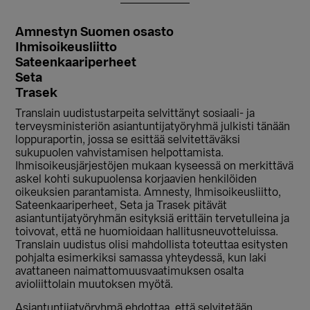
Amnestyn Suomen osasto
Ihmisoikeusliitto
Sateenkaariperheet
Seta
Trasek
Translain uudistustarpeita selvittänyt sosiaali- ja
terveysministeriön asiantuntijatyöryhmä julkisti tänään
loppuraportin, jossa se esittää selvitettäväksi
sukupuolen vahvistamisen helpottamista.
Ihmisoikeusjärjestöjen mukaan kyseessä on merkittävä
askel kohti sukupuolensa korjaavien henkilöiden
oikeuksien parantamista. Amnesty, Ihmisoikeusliitto,
Sateenkaariperheet, Seta ja Trasek pitävät
asiantuntijatyöryhmän esityksiä erittäin tervetulleina ja
toivovat, että ne huomioidaan hallitusneuvotteluissa.
Translain uudistus olisi mahdollista toteuttaa esitysten
pohjalta esimerkiksi samassa yhteydessä, kun laki
avattaneen naimattomuusvaatimuksen osalta
avioliittolain muutoksen myötä.
Asiantuntijatyöryhmä ehdottaa, että selvitetään