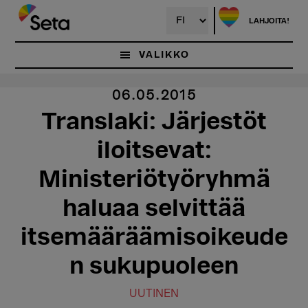
Hyppää
pääsisältöön
LAHJOITA!
VALIKKO
06.05.2015
Translaki: Järjestöt
iloitsevat:
Ministeriötyöryhmä
haluaa selvittää
itsemääräämisoikeude
n sukupuoleen
UUTINEN