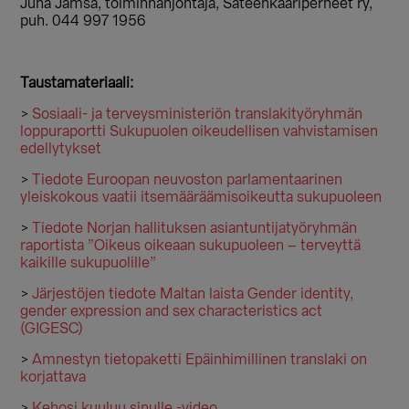
Juha Jämsä, toiminnanjohtaja, Sateenkaariperheet ry,
puh. 044 997 1956
Taustamateriaali:
>
Sosiaali- ja terveysministeriön translakityöryhmän
loppuraportti Sukupuolen oikeudellisen vahvistamisen
edellytykset
>
Tiedote Euroopan neuvoston parlamentaarinen
yleiskokous vaatii itsemääräämisoikeutta sukupuoleen
>
Tiedote Norjan hallituksen asiantuntijatyöryhmän
raportista ”Oikeus oikeaan sukupuoleen – terveyttä
kaikille sukupuolille”
>
Järjestöjen tiedote Maltan laista Gender identity,
gender expression and sex characteristics act
(GIGESC)
>
Amnestyn tietopaketti Epäinhimillinen translaki on
korjattava
>
Kehosi kuuluu sinulle -video