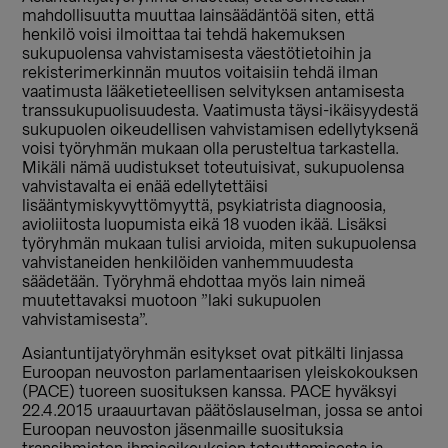
mahdollisuutta muuttaa lainsäädäntöä siten, että
henkilö voisi ilmoittaa tai tehdä hakemuksen
sukupuolensa vahvistamisesta väestötietoihin ja
rekisterimerkinnän muutos voitaisiin tehdä ilman
vaatimusta lääketieteellisen selvityksen antamisesta
transsukupuolisuudesta. Vaatimusta täysi-ikäisyydestä
sukupuolen oikeudellisen vahvistamisen edellytyksenä
voisi työryhmän mukaan olla perusteltua tarkastella.
Mikäli nämä uudistukset toteutuisivat, sukupuolensa
vahvistavalta ei enää edellytettäisi
lisääntymiskyvyttömyyttä, psykiatrista diagnoosia,
avioliitosta luopumista eikä 18 vuoden ikää. Lisäksi
työryhmän mukaan tulisi arvioida, miten sukupuolensa
vahvistaneiden henkilöiden vanhemmuudesta
säädetään. Työryhmä ehdottaa myös lain nimeä
muutettavaksi muotoon ”laki sukupuolen
vahvistamisesta”.
Asiantuntijatyöryhmän esitykset ovat pitkälti linjassa
Euroopan neuvoston parlamentaarisen yleiskokouksen
(PACE) tuoreen suosituksen kanssa. PACE hyväksyi
22.4.2015 uraauurtavan päätöslauselman, jossa se antoi
Euroopan neuvoston jäsenmaille suosituksia