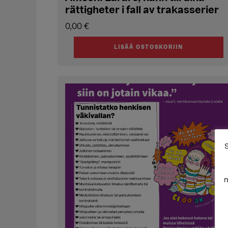
rättigheter i fall av trakasserier
0,00
€
LISÄÄ OSTOSKORIIN
S
m