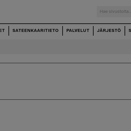
Hae
sivustolta...
ET
SATEENKAARITIETO
PALVELUT
JÄRJESTÖ