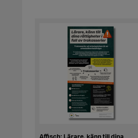
Affisch: Lärare, känn till dina