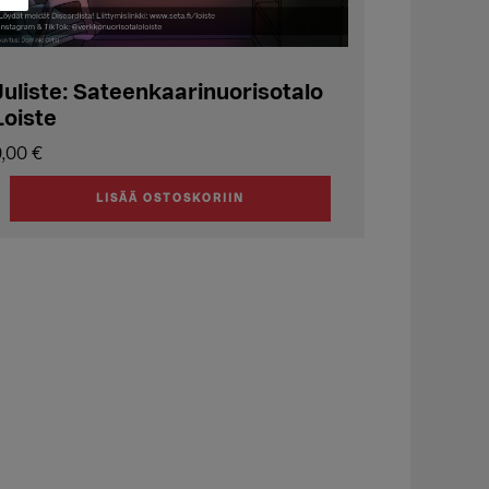
Juliste: Sateenkaarinuorisotalo
Loiste
0,00
€
LISÄÄ OSTOSKORIIN