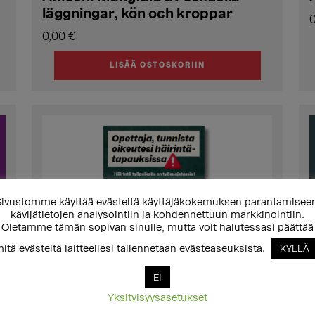
läggningar, kön och kroppar
0,00
€
LISÄÄ OSTOSKORIIN
ivustomme käyttää evästeitä käyttäjäkokemuksen parantamisee
kävijätietojen analysointiin ja kohdennettuun markkinointiin.
Oletamme tämän sopivan sinulle, mutta voit halutessasi päättää
itä evästeitä laitteellesi tallennetaan evästeaseuksista.
KYLLÄ
EI
Yksityisyysasetukset