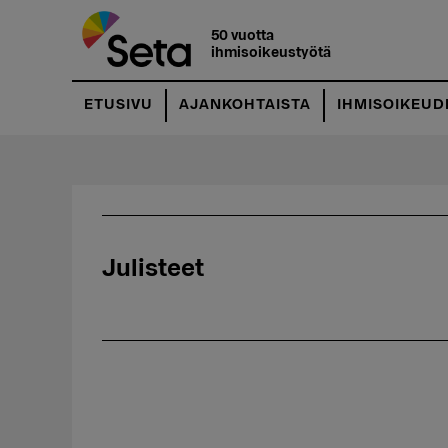
Hyppää
pääsisältöön
50 vuotta
ihmisoikeustyötä
ETUSIVU
AJANKOHTAISTA
IHMISOIKEUD
Julisteet