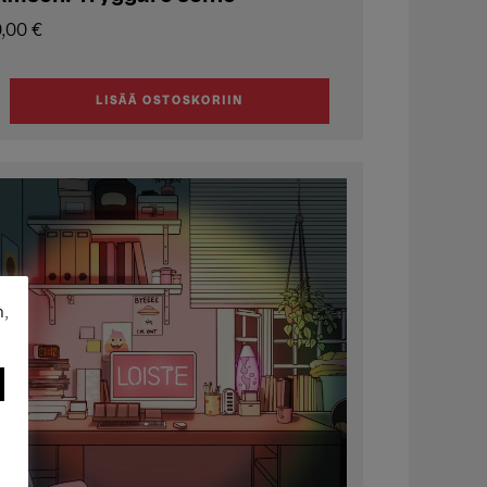
0,00
€
LISÄÄ OSTOSKORIIN
n,