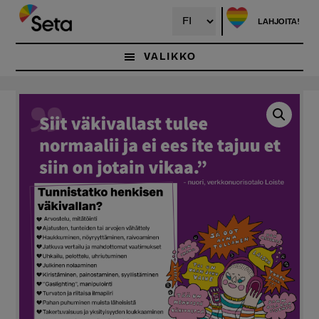
Hyppää
pääsisältöön
LAHJOITA!
VALIKKO