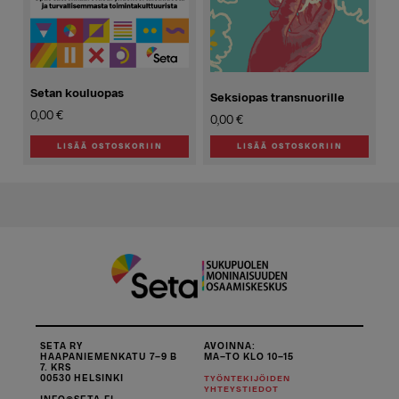
Setan kouluopas
Seksiopas transnuorille
0,00
€
0,00
€
LISÄÄ OSTOSKORIIN
LISÄÄ OSTOSKORIIN
SETA RY
AVOINNA:
HAAPANIEMENKATU 7–9 B
MA–TO KLO 10–15
7. KRS
00530 HELSINKI
TYÖNTEKIJÖIDEN
YHTEYSTIEDOT