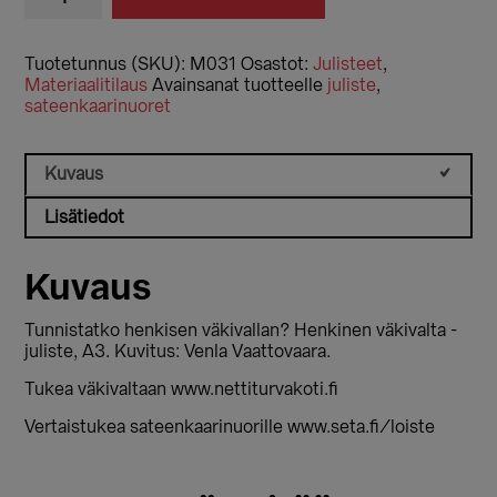
Henkinen
väkivalta
määrä
Tuotetunnus (SKU):
M031
Osastot:
Julisteet
,
Materiaalitilaus
Avainsanat tuotteelle
juliste
,
sateenkaarinuoret
Kuvaus
Lisätiedot
Kuvaus
Tunnistatko henkisen väkivallan? Henkinen väkivalta -
juliste, A3. Kuvitus: Venla Vaattovaara.
Tukea väkivaltaan www.nettiturvakoti.fi
Vertaistukea sateenkaarinuorille www.seta.fi/loiste