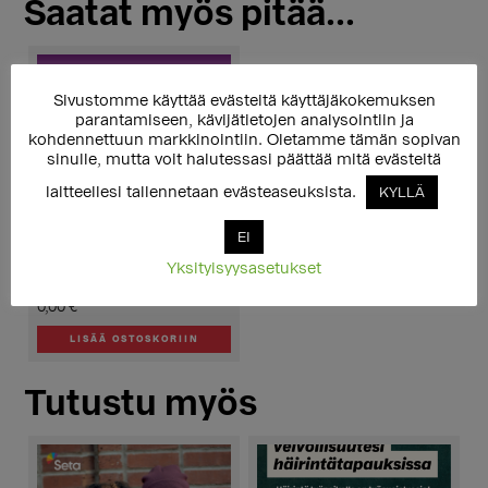
Saatat myös pitää...
Sivustomme käyttää evästeitä käyttäjäkokemuksen
parantamiseen, kävijätietojen analysointiin ja
kohdennettuun markkinointiin. Oletamme tämän sopivan
sinulle, mutta voit halutessasi päättää mitä evästeitä
laitteellesi tallennetaan evästeaseuksista.
KYLLÄ
EI
Yksityisyysasetukset
Henkinen väkivalta -kortti
0,00
€
LISÄÄ OSTOSKORIIN
Tutustu myös