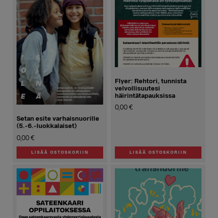
Flyer: Rehtori, tunnista
velvollisuutesi
häirintätapauksissa
0,00
€
Setan esite varhaisnuorille
(5.-6.-luokkalaiset)
0,00
€
LISÄÄ OSTOSKORIIN
LISÄÄ OSTOSKORIIN