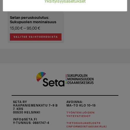
Yksityisyysasetukset
sivulla.
Setan peruskoulutus:
Sukupuolen moninaisuus
Hintaluokka:
15,00
€
–
95,00
€
15,00 €
VALITSE VAIHTOEHDOISTA
-
Tällä
95,00 €
tuotteella
on
useampi
muunnelma.
Voit
tehdä
valinnat
tuotteen
sivulla.
SETA RY
AVOINNA:
HAAPANIEMENKATU 7–9 B
MA–TO KLO 10–15
7. KRS
00530 HELSINKI
TYÖNTEKIJÖIDEN
YHTEYSTIEDOT
INFO@SETA.FI
Y-TUNNUS: 0661747-4
TIETOSUOJASELOSTE
(INFORMOINTIASIAKIRJA)