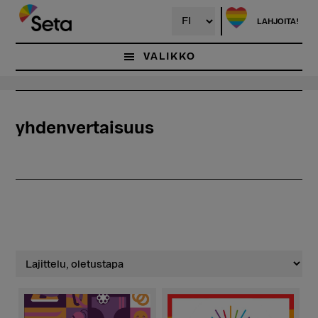
Hyppää
pääsisältöön
LAHJOITA!
VALIKKO
yhdenvertaisuus