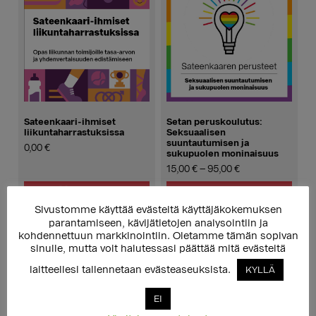
Sateenkaari-ihmiset
Setan peruskoulutus:
liikuntaharrastuksissa
Seksuaalisen
suuntautumisen ja
0,00
€
sukupuolen moninaisuus
Hintaluokka:
15,00
€
–
95,00
€
15,00 €
LISÄÄ OSTOSKORIIN
VALITSE VAIHTOEHDOISTA
-
Tällä
95,00 €
Sivustomme käyttää evästeitä käyttäjäkokemuksen
tuotteella
parantamiseen, kävijätietojen analysointiin ja
on
kohdennettuun markkinointiin. Oletamme tämän sopivan
useampi
sinulle, mutta voit halutessasi päättää mitä evästeitä
muunnelma.
laitteellesi tallennetaan evästeaseuksista.
KYLLÄ
Voit
tehdä
valinnat
EI
tuotteen