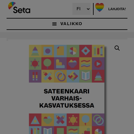
Hyppää
pääsisältöön
LAHJOITA!
VALIKKO