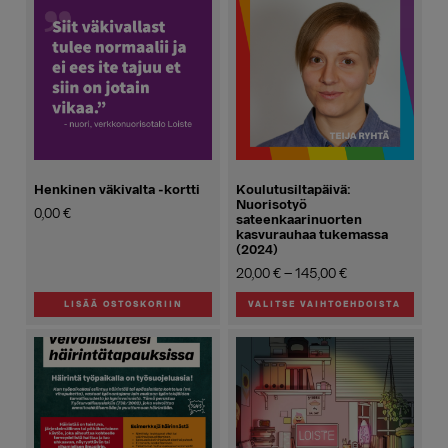
Henkinen väkivalta -kortti
Koulutusiltapäivä:
Nuorisotyö
0,00
€
sateenkaarinuorten
kasvurauhaa tukemassa
(2024)
Hintaluokka:
20,00
€
–
145,00
€
20,00 €
LISÄÄ OSTOSKORIIN
VALITSE VAIHTOEHDOISTA
-
Tällä
145,00 €
tuotteella
on
useampi
muunnelma.
Voit
tehdä