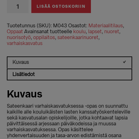
Sateenkaari
LISÄÄ OSTOSKORIIN
varhaiskasvatuksessa
määrä
Tuotetunnus (SKU):
M043
Osastot:
Materiaalitilaus
,
Oppaat
Avainsanat tuotteelle
koulu
,
lapset
,
nuoret
,
nuorisotyö
,
oppilaitos
,
sateenkaarinuoret
,
varhaiskasvatus
Kuvaus
Lisätiedot
Kuvaus
Sateenkaari varhaiskasvatuksessa -opas on suunnattu
kaikille alle kouluikäisten lasten kanssatyöskenteleville
sekä kasvatusalan opiskelijoille, jotka kohtaavat lapsia
päivittäisessä arjessaan päiväkodeissa ja muussa
varhaiskasvatuksessa. Opas käsittelee
yhdenvertaisuuden ja tasa-arvon edistämistä osana