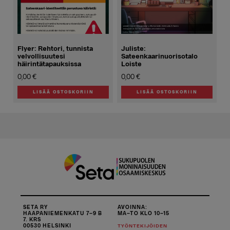
valinnat
tuotteen
sivulla.
Flyer: Rehtori, tunnista
Juliste:
velvollisuutesi
Sateenkaarinuorisotalo
häirintätapauksissa
Loiste
0,00
€
0,00
€
LISÄÄ OSTOSKORIIN
LISÄÄ OSTOSKORIIN
SETA RY
AVOINNA:
HAAPANIEMENKATU 7–9 B
MA–TO KLO 10–15
7. KRS
00530 HELSINKI
TYÖNTEKIJÖIDEN