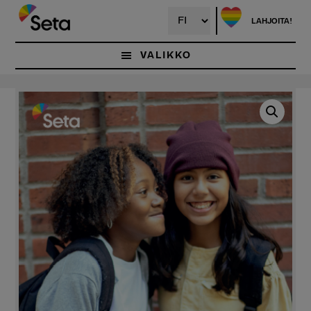
Hyppää
pääsisältöön
LAHJOITA!
VALIKKO