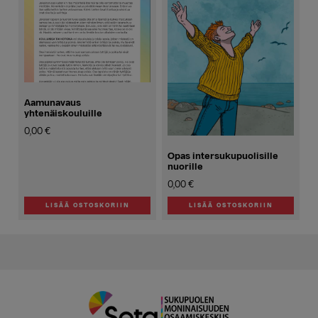
muunnelma.
Voit
tehdä
valinnat
tuotteen
sivulla.
Aamunavaus
yhtenäiskouluille
0,00
€
Opas intersukupuolisille
nuorille
0,00
€
LISÄÄ OSTOSKORIIN
LISÄÄ OSTOSKORIIN