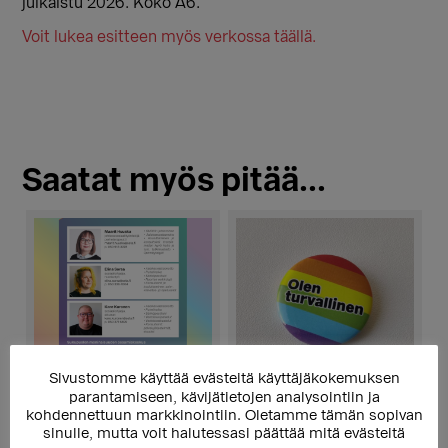
julkaistu 2026. Koko A6.
Voit lukea esitteen myös verkossa täällä.
Saatat myös pitää...
Sivustomme käyttää evästeitä käyttäjäkokemuksen
parantamiseen, kävijätietojen analysointiin ja
kohdennettuun markkinointiin. Oletamme tämän sopivan
Kortti: SMOK tukee ja
Rintamerkki: Olen
sinulle, mutta voit halutessasi päättää mitä evästeitä
neuvoo
turvallinen