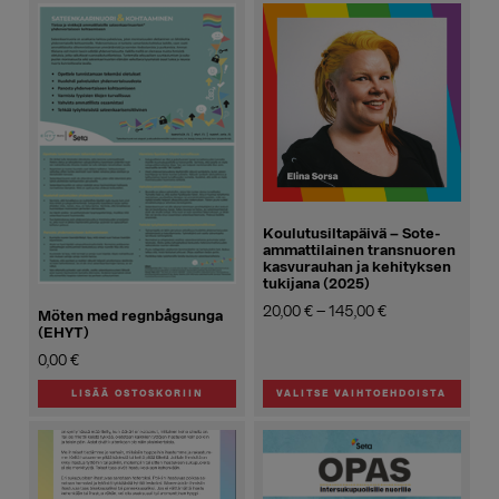
Koulutusiltapäivä – Sote-
ammattilainen transnuoren
kasvurauhan ja kehityksen
tukijana (2025)
Hintaluokka:
20,00
€
–
145,00
€
Möten med regnbågsunga
20,00 €
(EHYT)
-
0,00
€
145,00 €
LISÄÄ OSTOSKORIIN
VALITSE VAIHTOEHDOISTA
Tällä
tuotteella
on
useampi