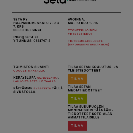
SETA RY
AVOINNA:
HAAPANIEMENKATU 7–9 B
MA–TO KLO 10–15
7. KRS
00530 HELSINKI
TYÖNTEKIJÖIDEN
YHTEYSTIEDOT
INFO@SETA.FI
Y-TUNNUS: 0661747-4
TIETOSUOJASELOSTE
(INFORMOINTIASIAKIRJA)
TOIMISTON SIJAINTI
TILAA SETAN KOULUTUS- JA
.
YLEISTIEDOTTEET
GOOGLE-KARTALLA
KERÄYSLUPA
.
RA/2022/107
TILAA
.
LAHJOITA SETALLE TÄÄLLÄ
TILAA SETAN
KÄYTÄMME
TÄLLÄ
EVÄSTEITÄ
MEDIATIEDOTTEET
SIVUSTOLLA.
TILAA
TILAA SUKUPUOLEN
MONINAISUUS TÄÄNÄÄN -
TIEDOTTEET SOTE-ALAN
AMMATTILAISILLE
TILAA