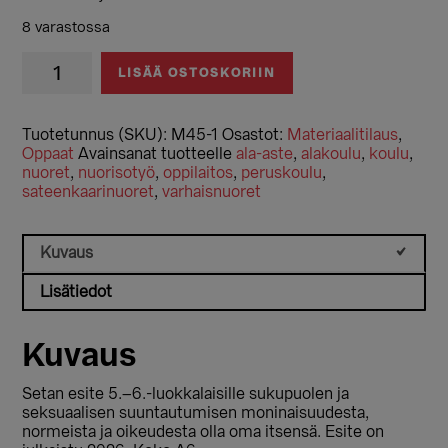
8 varastossa
Setan
LISÄÄ OSTOSKORIIN
esite
varhaisnuorille
(5.-6.-
Tuotetunnus (SKU):
M45-1
Osastot:
Materiaalitilaus
,
luokkalaiset)
Oppaat
Avainsanat tuotteelle
ala-aste
,
alakoulu
,
koulu
,
määrä
nuoret
,
nuorisotyö
,
oppilaitos
,
peruskoulu
,
sateenkaarinuoret
,
varhaisnuoret
Kuvaus
Lisätiedot
Kuvaus
Setan esite 5.–6.-luokkalaisille sukupuolen ja
seksuaalisen suuntautumisen moninaisuudesta,
normeista ja oikeudesta olla oma itsensä. Esite on