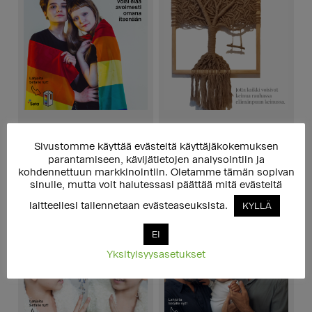
Aineeton lahja 10 euroa
Aineeton lahja 10 euroa
(Sateenkaariseniorit ry:n
10,00
€
Sivustomme käyttää evästeitä käyttäjäkokemuksen
hyväksi)
parantamiseen, kävijätietojen analysointiin ja
10,00
€
kohdennettuun markkinointiin. Oletamme tämän sopivan
sinulle, mutta voit halutessasi päättää mitä evästeitä
LISÄÄ OSTOSKORIIN
LISÄÄ OSTOSKORIIN
laitteellesi tallennetaan evästeaseuksista.
KYLLÄ
EI
Yksityisyysasetukset