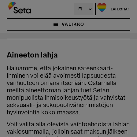
Hyppää
pääsisältöön
LAHJOITA!
VALIKKO
Aineeton lahja
Haluamme, että jokainen sateenkaari-
ihminen voi elää avoimesti lapsuudesta
vanhuuteen omana itsenään. Ostamalla
meiltä aineettoman lahjan tuet Setan
monipuolista ihmisoikeustyötä ja vahvistat
seksuaali- ja sukupuolivähemmistöjen
hyvinvointia koko maassa.
Voit valita alla olevista vaihtoehdoista lahjan
vakiosummalla, jolloin saat maksun jälkeen