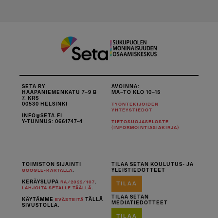
SETA RY
AVOINNA:
HAAPANIEMENKATU 7–9 B
MA–TO KLO 10–15
7. KRS
00530 HELSINKI
TYÖNTEKIJÖIDEN
YHTEYSTIEDOT
INFO@SETA.FI
Y-TUNNUS: 0661747-4
TIETOSUOJASELOSTE
(INFORMOINTIASIAKIRJA)
TOIMISTON SIJAINTI
TILAA SETAN KOULUTUS- JA
.
YLEISTIEDOTTEET
GOOGLE-KARTALLA
KERÄYSLUPA
.
RA/2022/107
TILAA
.
LAHJOITA SETALLE TÄÄLLÄ
TILAA SETAN
KÄYTÄMME
TÄLLÄ
EVÄSTEITÄ
MEDIATIEDOTTEET
SIVUSTOLLA.
TILAA