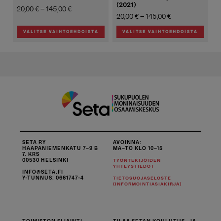
(2021)
Hintaluokka:
20,00
€
–
145,00
€
Hintaluokka:
20,00
€
–
145,00
€
20,00 €
20,00 €
-
VALITSE VAIHTOEHDOISTA
VALITSE VAIHTOEHDOISTA
-
145,00 €
Tällä
Tällä
145,00 €
tuotteella
tuotteella
on
on
useampi
useampi
muunnelma.
muunnelma.
Voit
Voit
tehdä
tehdä
valinnat
valinnat
tuotteen
tuotteen
sivulla.
sivulla.
SETA RY
AVOINNA:
HAAPANIEMENKATU 7–9 B
MA–TO KLO 10–15
7. KRS
00530 HELSINKI
TYÖNTEKIJÖIDEN
YHTEYSTIEDOT
INFO@SETA.FI
Y-TUNNUS: 0661747-4
TIETOSUOJASELOSTE
(INFORMOINTIASIAKIRJA)