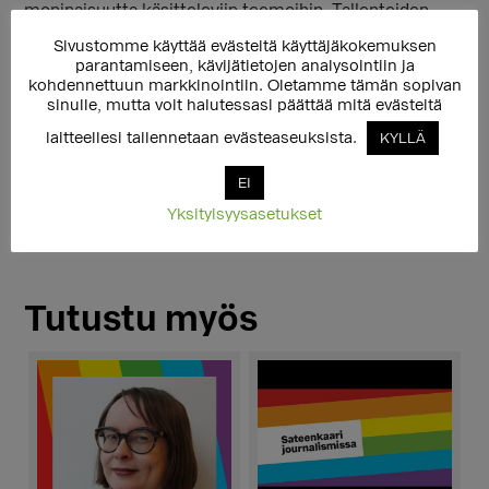
moninaisuutta käsitteleviin teemoihin. Tallenteiden
kesto yhteensä n. 1h 16min.
Sivustomme käyttää evästeitä käyttäjäkokemuksen
parantamiseen, kävijätietojen analysointiin ja
Lisätietoa:
https://seta.fi/palvelut/asiantuntija-ja-
kohdennettuun markkinointiin. Oletamme tämän sopivan
koulutuspalvelut/koulutusiltapaivat/
sinulle, mutta voit halutessasi päättää mitä evästeitä
Video on tarkoitettu henkilökohtaiseen käyttöön.
laitteellesi tallennetaan evästeaseuksista.
KYLLÄ
EI
Yksityisyysasetukset
Tutustu myös