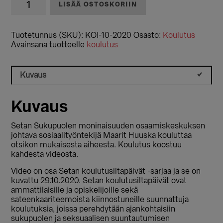
LISÄÄ OSTOSKORIIN
Vähemmistöstressi
ja
sen
Tuotetunnus (SKU):
KOI-10-2020
Osasto:
Koulutus
omahoito
Avainsana tuotteelle
koulutus
(2020)
määrä
Kuvaus
Kuvaus
Setan Sukupuolen moninaisuuden osaamiskeskuksen
johtava sosiaalityöntekijä Maarit Huuska kouluttaa
otsikon mukaisesta aiheesta. Koulutus koostuu
kahdesta videosta.
Video on osa Setan koulutusiltapäivät -sarjaa ja se on
kuvattu 29.10.2020. Setan koulutusiltapäivät ovat
ammattilaisille ja opiskelijoille sekä
sateenkaariteemoista kiinnostuneille suunnattuja
koulutuksia, joissa perehdytään ajankohtaisiin
sukupuolen ja seksuaalisen suuntautumisen