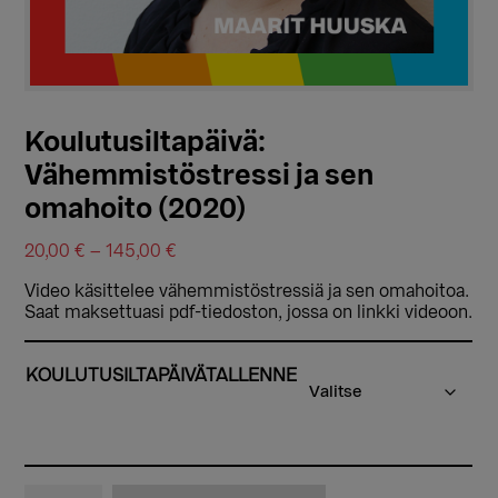
Koulutusiltapäivä:
Vähemmistöstressi ja sen
omahoito (2020)
Hintaluokka:
20,00
€
–
145,00
€
20,00 €
Video käsittelee vähemmistöstressiä ja sen omahoitoa.
-
Saat maksettuasi pdf-tiedoston, jossa on linkki videoon.
145,00 €
KOULUTUSILTAPÄIVÄTALLENNE
Koulutusiltapäivä: