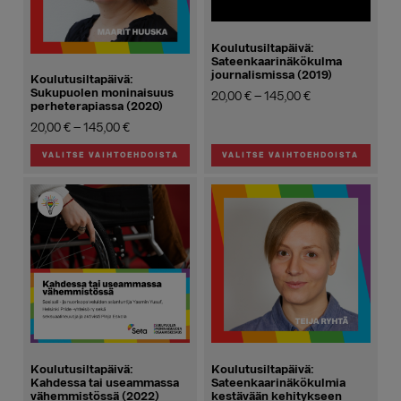
Koulutusiltapäivä:
Sateenkaarinäkökulma
journalismissa (2019)
Koulutusiltapäivä:
Sukupuolen moninaisuus
Hintaluokka:
20,00
€
–
145,00
€
perheterapiassa (2020)
20,00 €
Hintaluokka:
20,00
€
–
145,00
€
-
20,00 €
145,00 €
VALITSE VAIHTOEHDOISTA
VALITSE VAIHTOEHDOISTA
-
Tällä
Tällä
145,00 €
tuotteella
tuotteella
on
on
useampi
useampi
muunnelma.
muunnelma.
Voit
Voit
tehdä
tehdä
valinnat
valinnat
tuotteen
tuotteen
sivulla.
sivulla.
Koulutusiltapäivä:
Koulutusiltapäivä:
Kahdessa tai useammassa
Sateenkaarinäkökulmia
vähemmistössä (2022)
kestävään kehitykseen