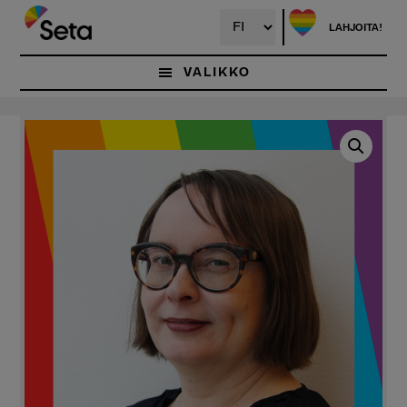
Hyppää
pääsisältöön
LAHJOITA!
VALIKKO