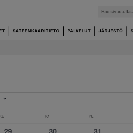
Hae
sivustolta...
ET
SATEENKAARITIETO
PALVELUT
JÄRJESTÖ
6
KE
KESKIVIIKKO
TO
TORSTAI
PE
PERJANTAI
0
0
0
29
30
31