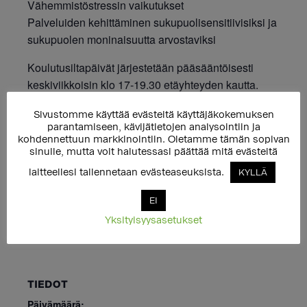
Vähemmistöstressin vaikutukset
Palveluiden kehittäminen sukupuolisensitiivisiksi ja
sukupuolen moninaisuutta arvostaviksi
Koulutusiltapäivät järjestetään pääsääntöisesti
keskiviikkoisin klo 17-19.30 etäyhteyden kautta.
Yhden koulutuksen hinta on 25 euroa.
Sivustomme käyttää evästeitä käyttäjäkokemuksen
Etäosallistuminen toteutetaan Microsoft Teamsin
parantamiseen, kävijätietojen analysointiin ja
kohdennettuun markkinointiin. Oletamme tämän sopivan
avulla. Etäosallistujille lähetetään kutsu tilaisuuteen
sinulle, mutta voit halutessasi päättää mitä evästeitä
sähköpostilla ilmoittautumisajan päätyttyä.
laitteellesi tallennetaan evästeaseuksista.
KYLLÄ
EI
Yksityisyysasetukset
LISÄÄ KALENTERIIN
TIEDOT
Päivämäärä: