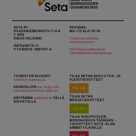
SETA RY
AVOINNA:
HAAPANIEMENKATU 7–9 B
MA–TO KLO 10–15
7. KRS
00530 HELSINKI
TYÖNTEKIJÖIDEN
YHTEYSTIEDOT
INFO@SETA.FI
Y-TUNNUS: 0661747-4
TIETOSUOJASELOSTE
(INFORMOINTIASIAKIRJA)
TOIMISTON SIJAINTI
TILAA SETAN KOULUTUS- JA
.
YLEISTIEDOTTEET
GOOGLE-KARTALLA
KERÄYSLUPA
.
RA/2022/107
TILAA
.
LAHJOITA SETALLE TÄÄLLÄ
TILAA SETAN
KÄYTÄMME
TÄLLÄ
EVÄSTEITÄ
MEDIATIEDOTTEET
SIVUSTOLLA.
TILAA
TILAA SUKUPUOLEN
MONINAISUUS TÄÄNÄÄN -
TIEDOTTEET SOTE-ALAN
AMMATTILAISILLE