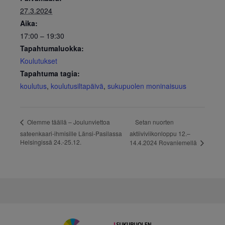
27.3.2024
Aika:
17:00 – 19:30
Tapahtumaluokka:
Koulutukset
Tapahtuma tagia:
koulutus
,
koulutusiltapäivä
,
sukupuolen moninaisuus
Setan nuorten
Olemme täällä – Joulunviettoa
sateenkaari-ihmisille Länsi-Pasilassa
aktiiviviikonloppu 12.–
Helsingissä 24.-25.12.
14.4.2024 Rovaniemellä