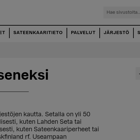
Hae
sivustolta...
ET
SATEENKAARITIETO
PALVELUT
JÄRJESTÖ
äseneksi
jestöjen kautta. Setalla on yli 50
llisesti, kuten Lahden Seta tai
sesti, kuten Sateenkaariperheet tai
skfinland rf. Useampaan