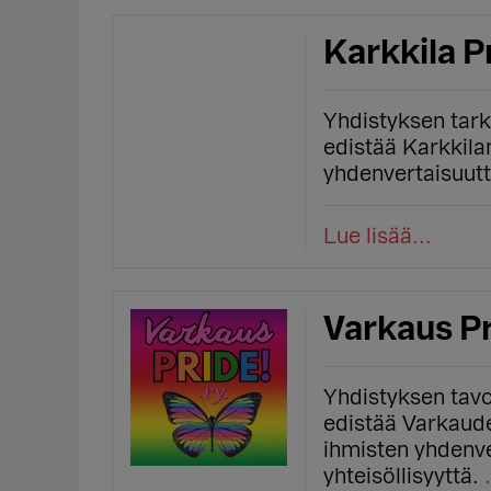
Karkkila P
Yhdistyksen tar
edistää Karkkilan
yhdenvertaisuutt
Lue lisää...
Varkaus Pr
Yhdistyksen tavo
edistää Varkaude
ihmisten yhdenve
yhteisöllisyyttä.