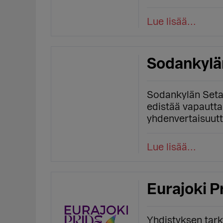
Lue lisää...
Sodankylän
Sodankylän Seta 
edistää vapautta
yhdenvertaisuut
Lue lisää...
Eurajoki P
Yhdistyksen tar