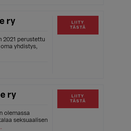
e ry
LIITY
TÄSTÄ
n 2021 perustettu
 oma yhdistys,
e ry
LIITY
TÄSTÄ
on olemassa
alaa seksuaalisen
…