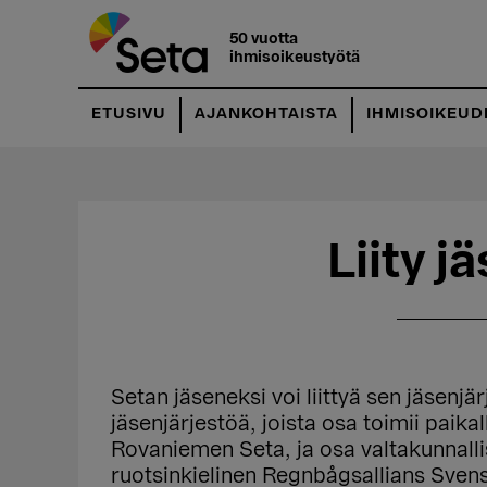
Hyppää
Hyppää
pääsisältöön
ensisijaiseen
50 vuotta
ihmisoikeustyötä
sivupalkkiin
ETUSIVU
AJANKOHTAISTA
IHMISOIKEUD
Liity j
Setan jäseneksi voi liittyä sen jäsenjär
jäsenjärjestöä, joista osa toimii paika
Rovaniemen Seta, ja osa valtakunnalli
ruotsinkielinen Regnbågsallians Sven