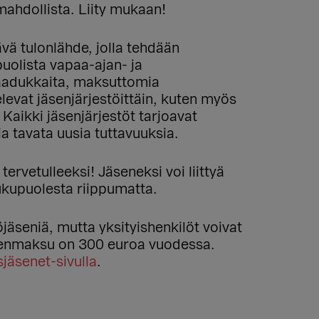
ahdollista. Liity mukaan!
vä tulonlähde, jolla tehdään
uolista vapaa-ajan- ja
laadukkaita, maksuttomia
levat jäsenjärjestöittäin, kuten myös
. Kaikki jäsenjärjestöt tarjoavat
ja tavata uusia tuttavuuksia.
tervetulleeksi! Jäseneksi voi liittyä
ukupuolesta riippumatta.
löjäseniä, mutta yksityishenkilöt voivat
äsenmaksu on 300 euroa vuodessa.
jäsenet-sivulla
.