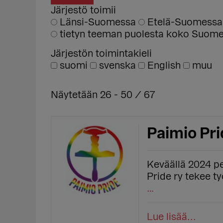
Järjestö toimii
Länsi-Suomessa
Etelä-Suomess
tietyn teeman puolesta koko Suomen
Järjestön toimintakieli
suomi
svenska
English
muu
Näytetään 26 - 50 / 67
Paimio Pri
Keväällä 2024 p
Pride ry tekee ty
…
Lue lisää...