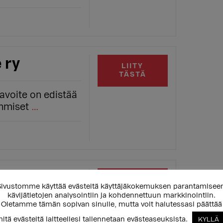
 ry
LIITY
TÄSTÄ
tavoite on edistää
ihmiset
…
ola ry
LIITY
ivustomme käyttää evästeitä käyttäjäkokemuksen parantamisee
TÄSTÄ
kävijätietojen analysointiin ja kohdennettuun markkinointiin.
Oletamme tämän sopivan sinulle, mutta voit halutessasi päättää
:n tarkoituksena
 kehittää
itä evästeitä laitteellesi tallennetaan evästeaseuksista.
KYLLÄ