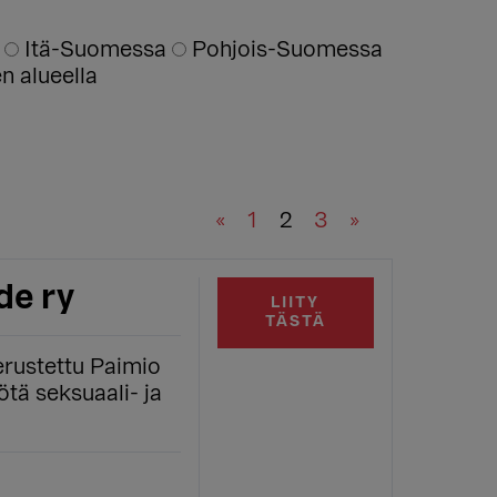
a
Itä-Suomessa
Pohjois-Suomessa
 alueella
«
1
2
3
»
de ry
LIITY
TÄSTÄ
erustettu Paimio
ötä seksuaali- ja