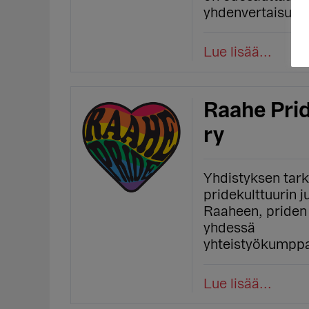
yhdenvertaisuutt
Lue lisää...
Raahe Prid
ry
Yhdistyksen tar
pridekulttuurin 
Raaheen, priden
yhdessä
yhteistyökump
Lue lisää...