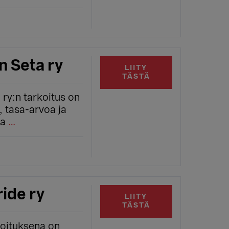
 Seta ry
LIITY
TÄSTÄ
ry:n tarkoitus on
, tasa-arvoa ja
ta
…
ride ry
LIITY
TÄSTÄ
koituksena on