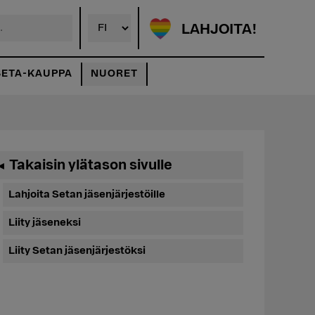
LAHJOITA!
SETA-KAUPPA
NUORET
Ensisijainen
Takaisin ylätason sivulle
◄
sivupalkki
Lahjoita Setan jäsenjärjestöille
Liity jäseneksi
Liity Setan jäsenjärjestöksi