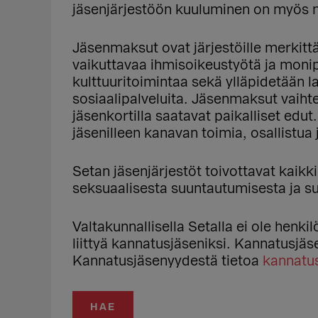
jäsenjärjestöön kuuluminen on myös m
Jäsenmaksut ovat järjestöille merkittä
vaikuttavaa ihmisoikeustyötä ja monip
kulttuuritoimintaa sekä ylläpidetään 
sosiaalipalveluita. Jäsenmaksut vaihte
jäsenkortilla saatavat paikalliset edut
jäsenilleen kanavan toimia, osallistua 
Setan jäsenjärjestöt toivottavat kaikki 
seksuaalisesta suuntautumisesta ja s
Valtakunnallisella Setalla ei ole henki
liittyä kannatusjäseniksi. Kannatusj
Kannatusjäsenyydestä tietoa
kannatus