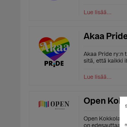
Lue lisää...
Akaa Pride
Akaa Pride ry:n 
sitä, että kaikki 
Lue lisää...
Open Kokk
S
Open Kokkola ry
on edesauttaa ja
m