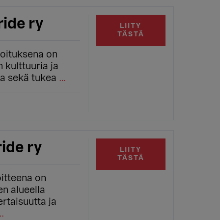
ride ry
LIITY
TÄSTÄ
koituksena on
 kulttuuria ja
a sekä tukea
…
ide ry
LIITY
TÄSTÄ
itteena on
n alueella
rtaisuutta ja
…