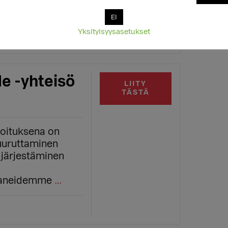
a ja
…
EI
Yksityisyysasetukset
e -yhteisö
LIITY
TÄSTÄ
koituksena on
juuruttaminen
 järjestäminen
paneidemme
…