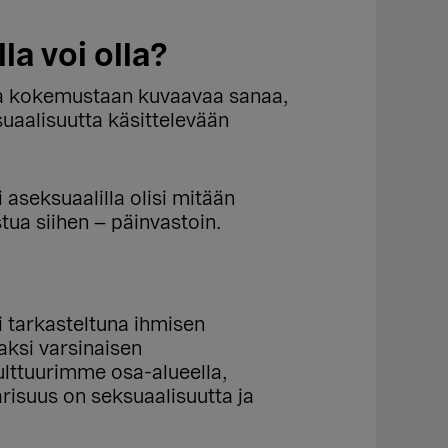
la voi olla?
omaa kokemustaan kuvaavaa sanaa,
uaalisuutta käsittelevään
 aseksuaalilla olisi mitään
tua siihen – päinvastoin.
i tarkasteltuna ihmisen
maksi varsinaisen
ulttuurimme osa-alueella,
risuus on seksuaalisuutta ja