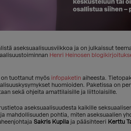
älistä aseksuaalisuusviikkoa ja on julkaissut teem
uaalisuustoiminnan
Henri Heinosen blogikirjoituks
 on tuottanut myös
infopaketin
aiheesta. Tietopak
aalisuuskysymykset huomioiden. Paketissa on peru
 sekä ohjeita amattilaisille ja liittolaisille.
erustietoa aseksuaalisuudesta kaikille seksuaalis
 ja mahdollisuuden pohtia, miten aseksuaalien yh
puheenjohtaja
Sakris Kupila
ja pääsihteeri
Kerttu T