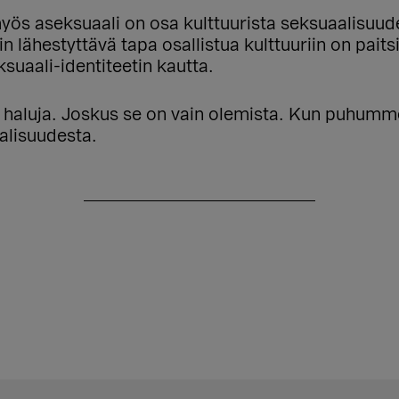
myös aseksuaali on osa kulttuurista seksuaalisuude
min lähestyttävä tapa osallistua kulttuuriin on pa
uaali-identiteetin kautta.
ja haluja. Joskus se on vain olemista. Kun puhum
lisuudesta.