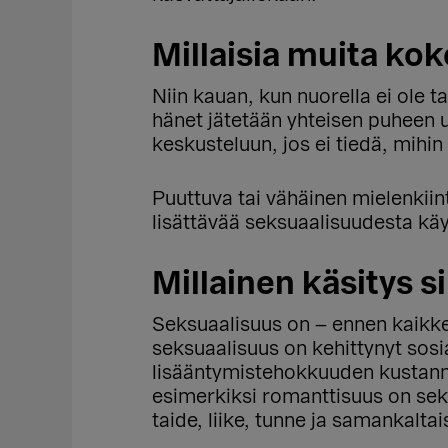
Millaisia muita kok
Niin kauan, kun nuorella ei ole
hänet jätetään yhteisen puheen u
keskusteluun, jos ei tiedä, mihin 
Puuttuva tai vähäinen mielenkiint
lisättävää seksuaalisuudesta käy
Millainen käsitys 
Seksuaalisuus on – ennen kaikkea
seksuaalisuus on kehittynyt sosia
lisääntymistehokkuuden kustannu
esimerkiksi romanttisuus on seks
taide, liike, tunne ja samankalta