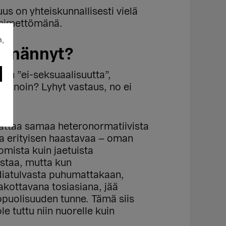
s on yhteiskunnallisesti vielä
n nimettömänä.
n,
törmännyt?
on ”ei-seksuaalisuutta”,
ko noin? Lyhyt vastaus, no ei
udattaa samaa heteronormatiivista
ta erityisen haastavaa – oman
omista kuin jaetuista
istaa, mutta kun
diatulvasta puhumattakaan,
akottavana tosiasiana, jää
opuolisuuden tunne. Tämä siis
le tuttu niin nuorelle kuin