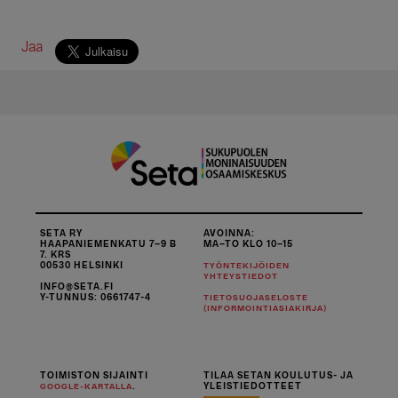
Jaa
SETA RY
AVOINNA:
HAAPANIEMENKATU 7–9 B
MA–TO KLO 10–15
7. KRS
00530 HELSINKI
TYÖNTEKIJÖIDEN
YHTEYSTIEDOT
INFO@SETA.FI
Y-TUNNUS: 0661747-4
TIETOSUOJASELOSTE
(INFORMOINTIASIAKIRJA)
TOIMISTON SIJAINTI
TILAA SETAN KOULUTUS- JA
.
YLEISTIEDOTTEET
GOOGLE-KARTALLA