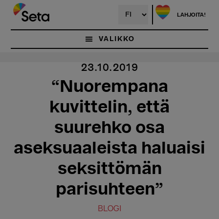
Hyppää
pääsisältöön
LAHJOITA!
VALIKKO
23.10.2019
“Nuorempana
kuvittelin, että
suurehko osa
aseksuaaleista haluaisi
seksittömän
parisuhteen”
BLOGI