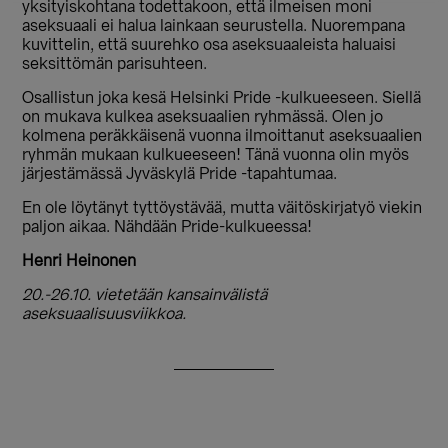
yksityiskohtana todettakoon, että ilmeisen moni
aseksuaali ei halua lainkaan seurustella. Nuorempana
kuvittelin, että suurehko osa aseksuaaleista haluaisi
seksittömän parisuhteen.
Osallistun joka kesä Helsinki Pride -kulkueeseen. Siellä
on mukava kulkea aseksuaalien ryhmässä. Olen jo
kolmena peräkkäisenä vuonna ilmoittanut aseksuaalien
ryhmän mukaan kulkueeseen! Tänä vuonna olin myös
järjestämässä Jyväskylä Pride -tapahtumaa.
En ole löytänyt tyttöystävää, mutta väitöskirjatyö viekin
paljon aikaa. Nähdään Pride-kulkueessa!
Henri Heinonen
20.-26.10. vietetään kansainvälistä
aseksuaalisuusviikkoa.