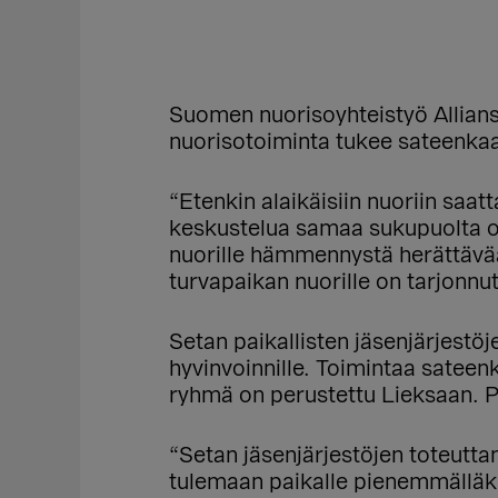
Suomen nuorisoyhteistyö Allianss
nuorisotoiminta tukee sateenkaa
“Etenkin alaikäisiin nuoriin saa
keskustelua samaa sukupuolta ole
nuorille hämmennystä herättävää
turvapaikan nuorille on tarjonnut
Setan paikallisten jäsenjärjestö
hyvinvoinnille. Toimintaa sateen
ryhmä on perustettu Lieksaan. P
“Setan jäsenjärjestöjen toteuttam
tulemaan paikalle pienemmälläkin