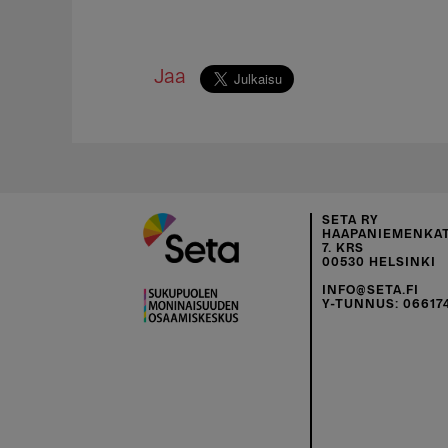
Jaa
SETA RY
HAAPANIEMENKAT
7. KRS
00530 HELSINKI
INFO@SETA.FI
Y-TUNNUS: 06617