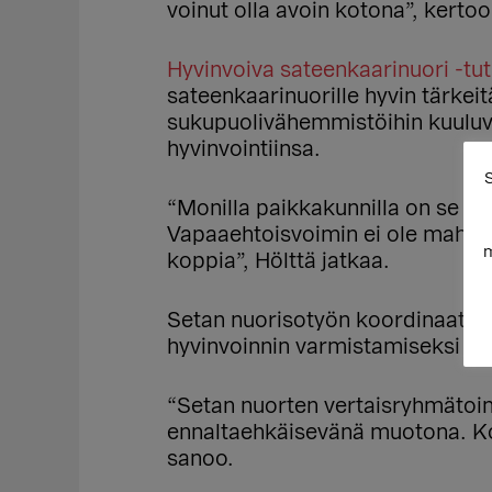
voinut olla avoin kotona”, kert
Hyvinvoiva sateenkaarinuori -t
sateenkaarinuorille hyvin tärkeit
sukupuolivähemmistöihin kuuluvi
hyvinvointiinsa.
S
“Monilla paikkakunnilla on se tila
Vapaaehtoisvoimin ei ole mahdolli
m
koppia”, Hölttä jatkaa.
Setan nuorisotyön koordinaatto
hyvinvoinnin varmistamiseksi pi
“Setan nuorten vertaisryhmätoimi
ennaltaehkäisevänä muotona. Korj
sanoo.