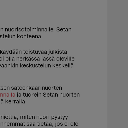
an nuorisotoiminnalle. Setan
ustelun kohteena.
käydään toistuvaa julkista
 olla herkässä iässä oleville
vaankin keskustelun keskellä
oksen sateenkaarinuorten
nnalla
ja tuorein Setan nuorten
 kerralla.
miettiä, miten nuori pystyy
nhemmat saa tietää, jos ei ole