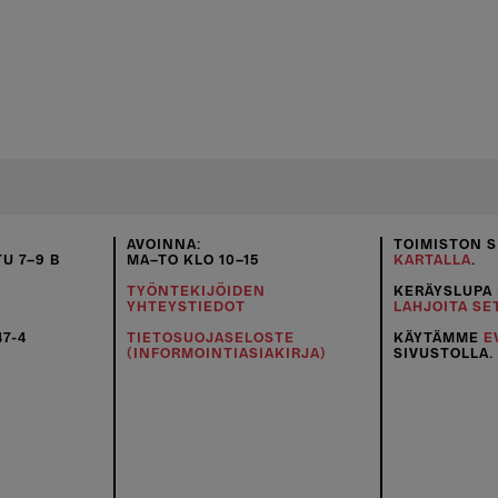
AVOINNA:
TOIMISTON S
U 7–9 B
MA–TO KLO 10–15
KARTALLA
.
TYÖNTEKIJÖIDEN
KERÄYSLUPA
YHTEYSTIEDOT
LAHJOITA SE
47-4
TIETOSUOJASELOSTE
KÄYTÄMME
E
(INFORMOINTIASIAKIRJA)
SIVUSTOLLA.