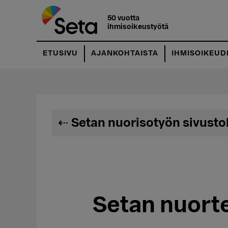
Hyppää
pääsisältöön
50 vuotta
ihmisoikeustyötä
ETUSIVU
AJANKOHTAISTA
IHMISOIKEUD
Setan nuorisotyön sivusto
Setan nuorte