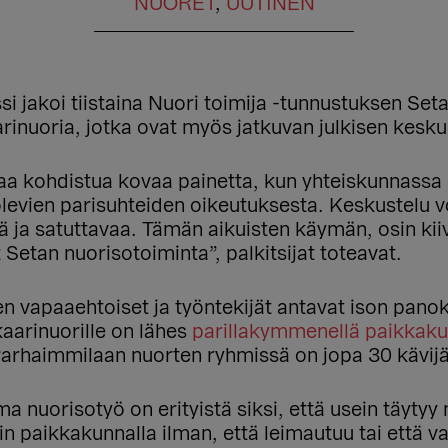
NUORET
,
UUTINEN
i jakoi tiistaina Nuori toimija -tunnustuksen Set
rinuoria, jotka ovat myös jatkuvan julkisen kesk
ttaa kohdistua kovaa painetta, kun yhteiskunnassa 
vien parisuhteiden oikeutuksesta. Keskustelu voi
 ja satuttavaa. Tämän aikuisten käymän, osin kii
 Setan nuorisotoiminta”, palkitsijat toteavat.
jen vapaaehtoiset ja työntekijät antavat ison pan
kaarinuorille on lähes
parillakymmenellä paikkaku
arhaimmilaan nuorten ryhmissä on jopa 30 kävijää
a nuorisotyö on erityistä siksi, että usein täytyy 
 paikkakunnalla ilman, että leimautuu tai että va