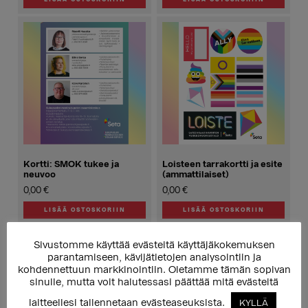
Kortti: SMOK tukee ja
Loisteen tarrakortti ja esite
neuvoo
(ammattilaiset)
0,00
€
0,00
€
LISÄÄ OSTOSKORIIN
LISÄÄ OSTOSKORIIN
Sivustomme käyttää evästeitä käyttäjäkokemuksen
parantamiseen, kävijätietojen analysointiin ja
kohdennettuun markkinointiin. Oletamme tämän sopivan
sinulle, mutta voit halutessasi päättää mitä evästeitä
laitteellesi tallennetaan evästeaseuksista.
KYLLÄ