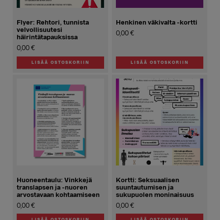
Flyer: Rehtori, tunnista
Henkinen väkivalta -kortti
velvollisuutesi
0,00
€
häirintätapauksissa
0,00
€
LISÄÄ OSTOSKORIIN
LISÄÄ OSTOSKORIIN
Huoneentaulu: Vinkkejä
Kortti: Seksuaalisen
translapsen ja -nuoren
suuntautumisen ja
arvostavaan kohtaamiseen
sukupuolen moninaisuus
0,00
€
0,00
€
LISÄÄ OSTOSKORIIN
LISÄÄ OSTOSKORIIN