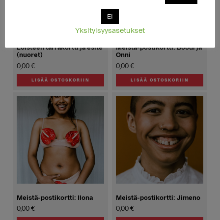
EI
Yksityisyysasetukset
Loisteen tarrakortti ja esite
Meistä-postikortti: Boodi ja
(nuoret)
Onni
0,00
€
0,00
€
LISÄÄ OSTOSKORIIN
LISÄÄ OSTOSKORIIN
Meistä-postikortti: Ilona
Meistä-postikortti: Jimeno
0,00
€
0,00
€