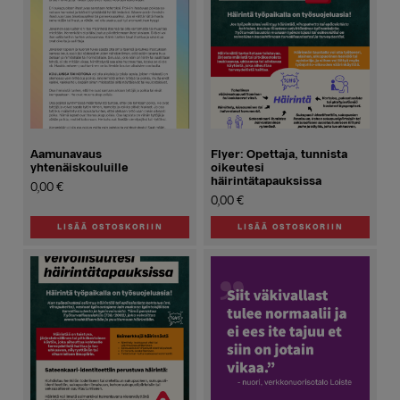
Aamunavaus
Flyer: Opettaja, tunnista
yhtenäiskouluille
oikeutesi
häirintätapauksissa
0,00
€
0,00
€
LISÄÄ OSTOSKORIIN
LISÄÄ OSTOSKORIIN