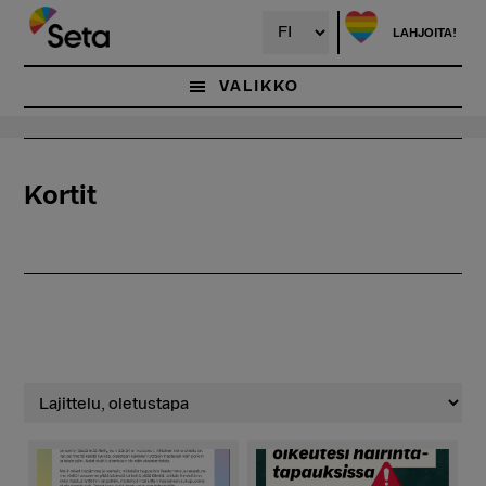
Hyppää
pääsisältöön
LAHJOITA!
VALIKKO
Kortit