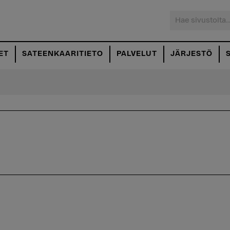
Hae
sivustolta...
ET
SATEENKAARITIETO
PALVELUT
JÄRJESTÖ