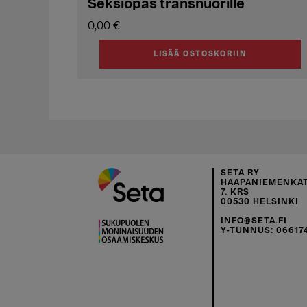
Seksiopas transnuorille
0,00
€
LISÄÄ OSTOSKORIIN
SETA RY
HAAPANIEMENKAT
7. KRS
00530 HELSINKI
INFO@SETA.FI
Y-TUNNUS: 06617