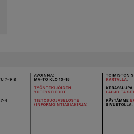
AVOINNA:
TOIMISTON S
U 7–9 B
MA–TO KLO 10–15
KARTALLA
.
TYÖNTEKIJÖIDEN
KERÄYSLUPA
YHTEYSTIEDOT
LAHJOITA SE
47-4
TIETOSUOJASELOSTE
KÄYTÄMME
E
(INFORMOINTIASIAKIRJA)
SIVUSTOLLA.