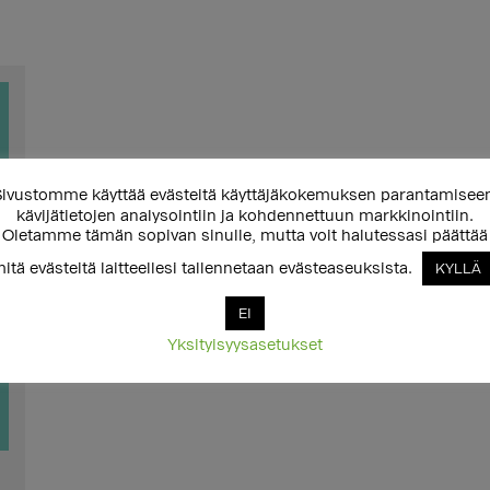
ivustomme käyttää evästeitä käyttäjäkokemuksen parantamisee
kävijätietojen analysointiin ja kohdennettuun markkinointiin.
Oletamme tämän sopivan sinulle, mutta voit halutessasi päättää
itä evästeitä laitteellesi tallennetaan evästeaseuksista.
KYLLÄ
EI
Yksityisyysasetukset