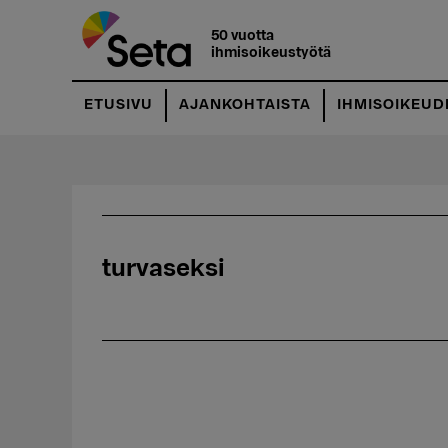
Hyppää
pääsisältöön
50 vuotta
ihmisoikeustyötä
ETUSIVU
AJANKOHTAISTA
IHMISOIKEUD
turvaseksi