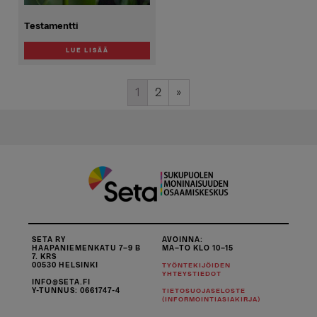
Testamentti
LUE LISÄÄ
1
2
»
SETA RY
AVOINNA:
HAAPANIEMENKATU 7–9 B
MA–TO KLO 10–15
7. KRS
00530 HELSINKI
TYÖNTEKIJÖIDEN
YHTEYSTIEDOT
INFO@SETA.FI
Y-TUNNUS: 0661747-4
TIETOSUOJASELOSTE
(INFORMOINTIASIAKIRJA)