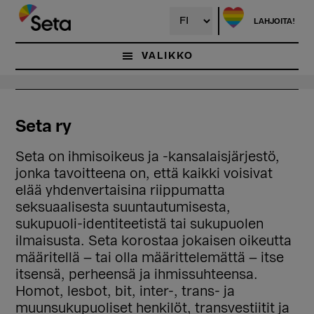
Hyppää
pääsisältöön
LAHJOITA!
VALIKKO
Seta ry
Seta on ihmisoikeus ja -kansalaisjärjestö,
jonka tavoitteena on, että kaikki voisivat
elää yhdenvertaisina riippumatta
seksuaalisesta suuntautumisesta,
sukupuoli-identiteetistä tai sukupuolen
ilmaisusta. Seta korostaa jokaisen oikeutta
määritellä – tai olla määrittelemättä – itse
itsensä, perheensä ja ihmissuhteensa.
Homot, lesbot, bit, inter-, trans- ja
muunsukupuoliset henkilöt, transvestiitit ja