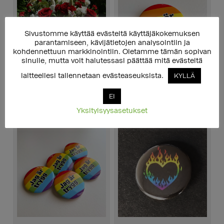
Sivustomme käyttää evästeitä käyttäjäkokemuksen
parantamiseen, kävijätietojen analysointiin ja
kohdennettuun markkinointiin. Oletamme tämän sopivan
Muistolahjoitus
sinulle, mutta voit halutessasi päättää mitä evästeitä
laitteellesi tallennetaan evästeaseuksista.
KYLLÄ
Rintamerkki: Jag är trygg
EI
5,00
€
Yksityisyysasetukset
LUE LISÄÄ
LISÄÄ OSTOSKORIIN