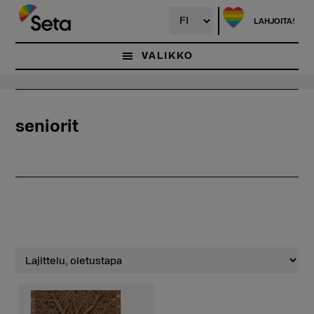
Hyppää
pääsisältöön
LAHJOITA!
VALIKKO
seniorit