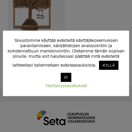
Sivustomme käyttää evästeitä käyttäjäkokemuksen
parantamiseen, kävijätietojen analysointiin ja
kohdennettuun markkinointiin. Oletamme tämän sopivan
Aineeton lahja 10 euroa
(Sateenkaariseniorit ry:n
sinulle, mutta voit halutessasi päättää mitä evästeitä
hyväksi)
laitteellesi tallennetaan evästeaseuksista.
KYLLÄ
10,00
€
LISÄÄ OSTOSKORIIN
EI
Yksityisyysasetukset