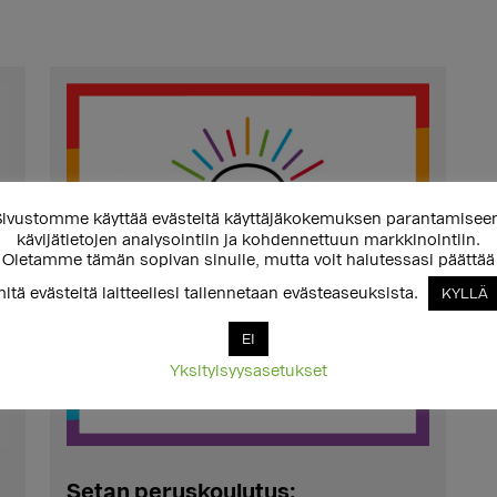
ivustomme käyttää evästeitä käyttäjäkokemuksen parantamisee
kävijätietojen analysointiin ja kohdennettuun markkinointiin.
Oletamme tämän sopivan sinulle, mutta voit halutessasi päättää
itä evästeitä laitteellesi tallennetaan evästeaseuksista.
KYLLÄ
EI
Yksityisyysasetukset
Setan peruskoulutus: