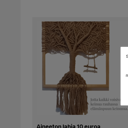
S
m
Aineeton lahja 10 euroa