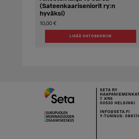
(Sateenkaariseniorit ry:n
hyväksi)
10,00
€
LISÄÄ OSTOSKORIIN
SETA RY
HAAPANIEMENKAT
7. KRS
00530 HELSINKI
INFO@SETA.FI
Y-TUNNUS: 06617