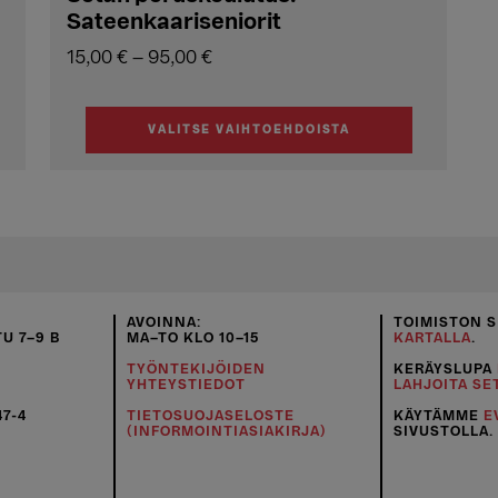
Sateenkaariseniorit
Hintaluokka:
15,00
€
–
95,00
€
15,00 €
-
95,00 €
VALITSE VAIHTOEHDOISTA
Tällä
tuotteella
on
useampi
muunnelma.
Voit
tehdä
AVOINNA:
TOIMISTON S
U 7–9 B
MA–TO KLO 10–15
KARTALLA
.
valinnat
TYÖNTEKIJÖIDEN
KERÄYSLUPA
tuotteen
YHTEYSTIEDOT
LAHJOITA SE
sivulla.
47-4
TIETOSUOJASELOSTE
KÄYTÄMME
E
(INFORMOINTIASIAKIRJA)
SIVUSTOLLA.