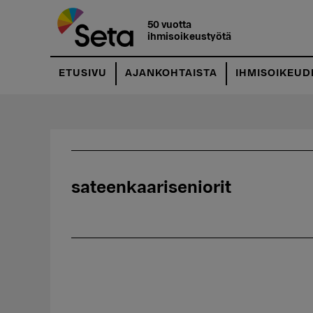
Hyppää
pääsisältöön
50 vuotta
ihmisoikeustyötä
ETUSIVU
AJANKOHTAISTA
IHMISOIKEUD
sateenkaariseniorit