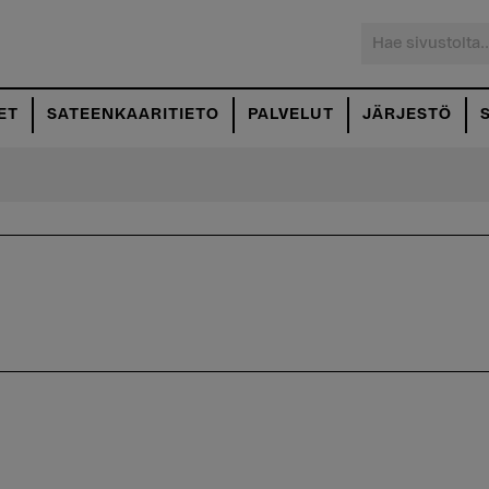
Hae
sivustolta...
ET
SATEENKAARITIETO
PALVELUT
JÄRJESTÖ