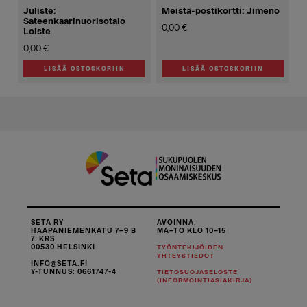
Juliste:
Meistä-postikortti: Jimeno
Sateenkaarinuorisotalo
0,00
€
Loiste
0,00
€
LISÄÄ OSTOSKORIIN
LISÄÄ OSTOSKORIIN
SETA RY
AVOINNA:
HAAPANIEMENKATU 7–9 B
MA–TO KLO 10–15
7. KRS
00530 HELSINKI
TYÖNTEKIJÖIDEN
YHTEYSTIEDOT
INFO@SETA.FI
Y-TUNNUS: 0661747-4
TIETOSUOJASELOSTE
(INFORMOINTIASIAKIRJA)