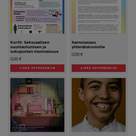
Kortti: Seksuaalisen
Aamunavaus
suuntautumisen ja
yhtenäiskouluille
sukupuolen moninaisuus
0,00
€
0,00
€
LISÄÄ OSTOSKORIIN
LISÄÄ OSTOSKORIIN