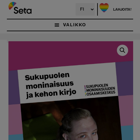
Hyppää
pääsisältöön
LAHJOITA!
VALIKKO