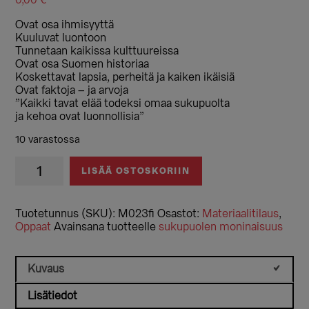
Ovat osa ihmisyyttä
Kuuluvat luontoon
Tunnetaan kaikissa kulttuureissa
Ovat osa Suomen historiaa
Koskettavat lapsia, perheitä ja kaiken ikäisiä
Ovat faktoja – ja arvoja
”Kaikki tavat elää todeksi omaa sukupuolta
ja kehoa ovat luonnollisia”
10 varastossa
Sukupuolen
LISÄÄ OSTOSKORIIN
moninaisuus
ja
kehon
Tuotetunnus (SKU):
M023fi
Osastot:
Materiaalitilaus
,
kirjo
Oppaat
Avainsana tuotteelle
sukupuolen moninaisuus
määrä
Kuvaus
Lisätiedot