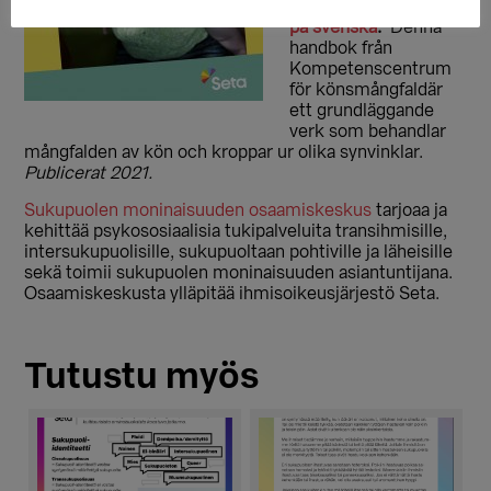
och kroppar handbok
på svenska
.
Denna
handbok från
Kompetenscentrum
för könsmångfaldär
ett grundläggande
verk som behandlar
mångfalden av kön och kroppar ur olika synvinklar.
Publicerat 2021.
Sukupuolen moninaisuuden osaamiskeskus
tarjoaa ja
kehittää psykososiaalisia tukipalveluita transihmisille,
intersukupuolisille, sukupuoltaan pohtiville ja läheisille
sekä toimii sukupuolen moninaisuuden asiantuntijana.
Osaamiskeskusta ylläpitää ihmisoikeusjärjestö Seta.
Tutustu myös