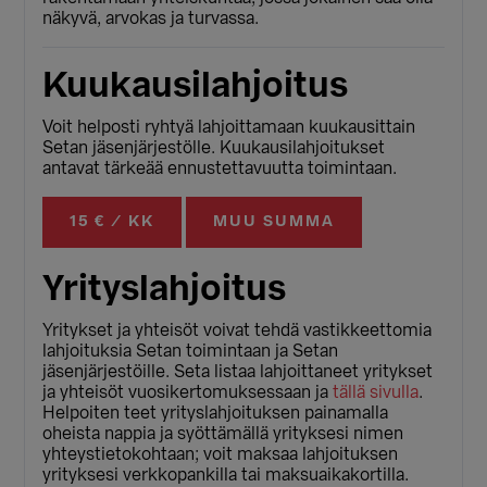
näkyvä, arvokas ja turvassa.
Kuukausilahjoitus
Voit helposti ryhtyä lahjoittamaan kuukausittain
Setan jäsenjärjestölle. Kuukausilahjoitukset
antavat tärkeää ennustettavuutta toimintaan.
15 € / KK
MUU SUMMA
Yrityslahjoitus
Yritykset ja yhteisöt voivat tehdä vastikkeettomia
lahjoituksia Setan toimintaan ja Setan
jäsenjärjestöille. Seta listaa lahjoittaneet yritykset
ja yhteisöt vuosikertomuksessaan ja
tällä sivulla
.
Helpoiten teet yrityslahjoituksen painamalla
oheista nappia ja syöttämällä yrityksesi nimen
yhteystietokohtaan; voit maksaa lahjoituksen
yrityksesi verkkopankilla tai maksuaikakortilla.