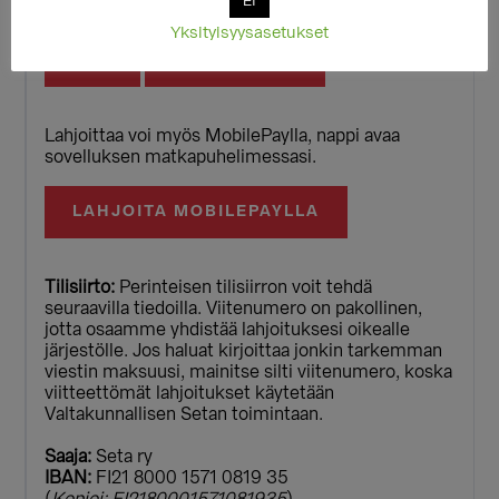
EI
luottokortillasi.
Yksityisyysasetukset
20 €
MUU SUMMA
Lahjoittaa voi myös MobilePaylla, nappi avaa
sovelluksen matkapuhelimessasi.
LAHJOITA MOBILEPAYLLA
Tilisiirto:
Perinteisen tilisiirron voit tehdä
seuraavilla tiedoilla. Viitenumero on pakollinen,
jotta osaamme yhdistää lahjoituksesi oikealle
järjestölle. Jos haluat kirjoittaa jonkin tarkemman
viestin maksuusi, mainitse silti viitenumero, koska
viitteettömät lahjoitukset käytetään
Valtakunnallisen Setan toimintaan.
Saaja:
Seta ry
IBAN:
FI21 8000 1571 0819 35