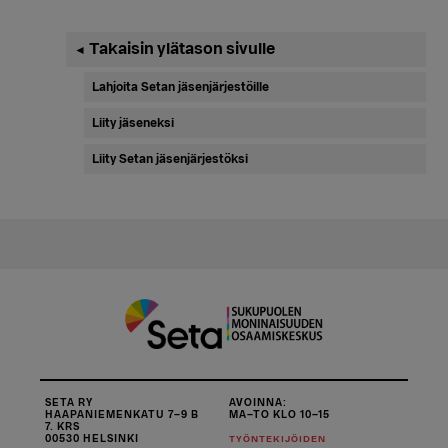
Ensisijainen
Takaisin ylätason sivulle
◄
sivupalkki
Lahjoita Setan jäsenjärjestöille
Liity jäseneksi
Liity Setan jäsenjärjestöksi
SETA RY
AVOINNA:
HAAPANIEMENKATU 7–9 B
MA–TO KLO 10–15
7. KRS
00530 HELSINKI
TYÖNTEKIJÖIDEN