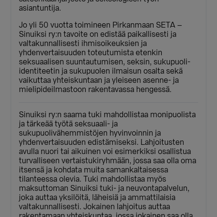
asiantuntija.
Jo yli 50 vuotta toimineen Pirkanmaan SETA –
Sinuiksi ry:n tavoite on edistää paikallisesti ja
valtakunnallisesti ihmisoikeuksien ja
yhdenvertaisuuden toteutumista etenkin
seksuaalisen suuntautumisen, seksin, sukupuoli-
identiteetin ja sukupuolen ilmaisun osalta sekä
vaikuttaa yhteiskuntaan ja yleiseen asenne- ja
mielipideilmastoon rakentavassa hengessä.
Sinuiksi ry:n saama tuki mahdollistaa monipuolista
ja tärkeää työtä seksuaali- ja
sukupuolivähemmistöjen hyvinvoinnin ja
yhdenvertaisuuden edistämiseksi. Lahjoitusten
avulla nuori tai aikuinen voi esimerkiksi osallistua
turvalliseen vertaistukiryhmään, jossa saa olla oma
itsensä ja kohdata muita samankaltaisessa
tilanteessa olevia. Tuki mahdollistaa myös
maksuttoman Sinuiksi tuki- ja neuvontapalvelun,
joka auttaa yksilöitä, läheisiä ja ammattilaisia
valtakunnallisesti. Jokainen lahjoitus auttaa
rakentamaan yhteiskuntaa, jossa jokainen saa olla