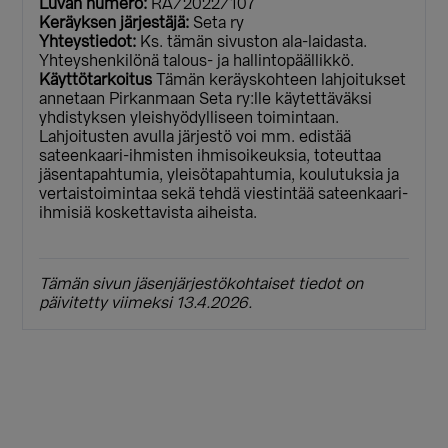
Luvan numero:
RA/2022/107
Keräyksen järjestäjä:
Seta ry
Yhteystiedot:
Ks. tämän sivuston ala-laidasta.
Yhteyshenkilönä talous- ja hallintopäällikkö.
Käyttötarkoitus
Tämän keräyskohteen lahjoitukset
annetaan Pirkanmaan Seta ry:lle käytettäväksi
yhdistyksen yleishyödylliseen toimintaan.
Lahjoitusten avulla järjestö voi mm. edistää
sateenkaari-ihmisten ihmisoikeuksia, toteuttaa
jäsentapahtumia, yleisötapahtumia, koulutuksia ja
vertaistoimintaa sekä tehdä viestintää sateenkaari-
ihmisiä koskettavista aiheista.
Tämän sivun jäsenjärjestökohtaiset tiedot on
päivitetty viimeksi 13.4.2026.