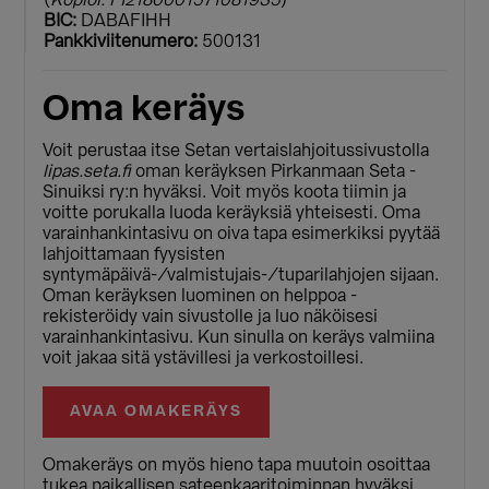
(
Kopioi: FI2180001571081935
)
BIC:
DABAFIHH
Pankkiviitenumero:
500131
Oma keräys
Voit perustaa itse Setan vertaislahjoitussivustolla
lipas.seta.fi
oman keräyksen Pirkanmaan Seta -
Sinuiksi ry:n hyväksi. Voit myös koota tiimin ja
voitte porukalla luoda keräyksiä yhteisesti. Oma
varainhankintasivu on oiva tapa esimerkiksi pyytää
lahjoittamaan fyysisten
syntymäpäivä-/valmistujais-/tuparilahjojen sijaan.
Oman keräyksen luominen on helppoa -
rekisteröidy vain sivustolle ja luo näköisesi
varainhankintasivu. Kun sinulla on keräys valmiina
voit jakaa sitä ystävillesi ja verkostoillesi.
AVAA OMAKERÄYS
Omakeräys on myös hieno tapa muutoin osoittaa
tukea paikallisen sateenkaaritoiminnan hyväksi.