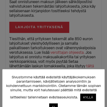
Saat onnistuneen maksun jälkeen sähkölpostiisi
vahvistuksen tekemästäsi lahjoituksesta, joka käy
sellaisenaan kirjanpidon tositteeksi tehdystä
lahjoituksesta.
LAHJOITA YRITYKSENÄ
Tiesithän, että yrityksen tekemät alle 850 euron
lahjoitukset yleishyödylliseen ja samalla
paikalliseen tarkoitukseen ovat vähennyskelpoisia
verotuksessa. Lue lisää
verottajan ohjeesta.
Jos
lahjoitus ei onnistu maksuaikakortilla tai yrityksen
verkkopankissa, voit myös pyytää Setaa
lähettämään laskun lomakkeella, joka löytyy
tältä
sivulta
.
Sivustomme käyttää evästeitä käyttäjäkokemuksen
parantamiseen, kävijätietojen analysointiin ja
Kertalahjoitus
kohdennettuun markkinointiin. Oletamme tämän sopivan
sinulle, mutta voit halutessasi päättää mitä evästeitä
Voit tehdä myös kertaluontoisen lahjoituksen -
laitteellesi tallennetaan evästeaseuksista.
KYLLÄ
kaikki lahjoitukset auttavat sateenkaaritoimintaa!
Voit maksaa verkkopankissasi tai pankki- tai