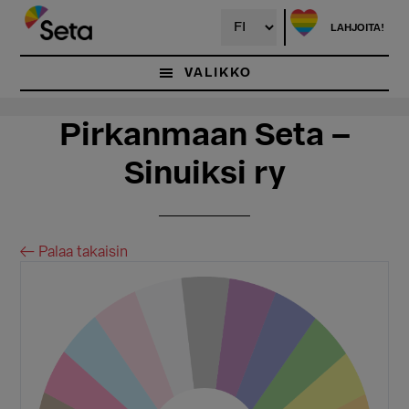
Hyppää
Hyppää
pääsisältöön
ensisijaiseen
LAHJOITA!
sivupalkkiin
VALIKKO
Pirkanmaan Seta –
Sinuiksi ry
← Palaa takaisin