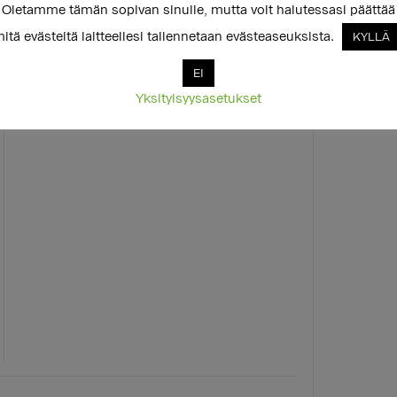
Oletamme tämän sopivan sinulle, mutta voit halutessasi päättää
itä evästeitä laitteellesi tallennetaan evästeaseuksista.
KYLLÄ
EI
Yksityisyysasetukset