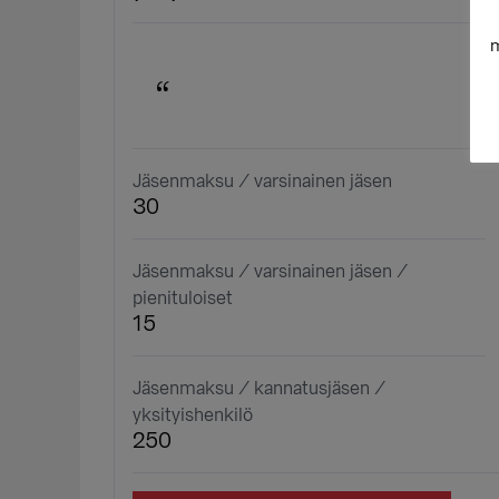
m
Jäsenmaksu / varsinainen jäsen
30
Jäsenmaksu / varsinainen jäsen /
pienituloiset
15
Jäsenmaksu / kannatusjäsen /
yksityishenkilö
250