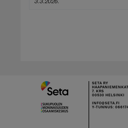
3.3.2026.
SETA RY
HAAPANIEMENKAT
7. KRS
00530 HELSINKI
INFO@SETA.FI
Y-TUNNUS: 06617