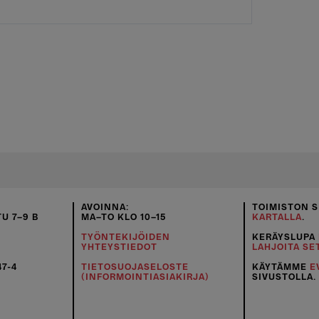
AVOINNA:
TOIMISTON S
U 7–9 B
MA–TO KLO 10–15
KARTALLA
.
TYÖNTEKIJÖIDEN
KERÄYSLUPA
YHTEYSTIEDOT
LAHJOITA SE
47-4
TIETOSUOJASELOSTE
KÄYTÄMME
E
(INFORMOINTIASIAKIRJA)
SIVUSTOLLA.