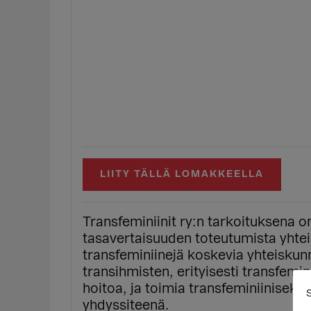
LIITY TÄLLÄ LOMAKKEELLA
Transfeminiinit ry:n tarkoituksena 
tasavertaisuuden toteutumista yhtei
transfeminiinejä koskevia yhteiskunn
transihmisten, erityisesti transfemi
hoitoa, ja toimia transfeminiiniseks
S
yhdyssiteenä.