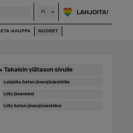
LAHJOITA!
SETA-KAUPPA
NUORET
Ensisijainen
Takaisin ylätason sivulle
◄
sivupalkki
Lahjoita Setan jäsenjärjestöille
Liity jäseneksi
Liity Setan jäsenjärjestöksi