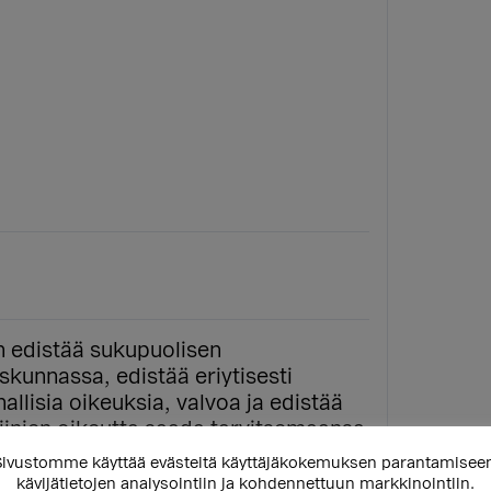
on edistää sukupuolisen
skunnassa, edistää eriytisesti
allisia oikeuksia, valvoa ja edistää
niinien oikeutta saada tarvitsemaansa
i itsensä määrittävien henkilöiden
ivustomme käyttää evästeitä käyttäjäkokemuksen parantamisee
kävijätietojen analysointiin ja kohdennettuun markkinointiin.