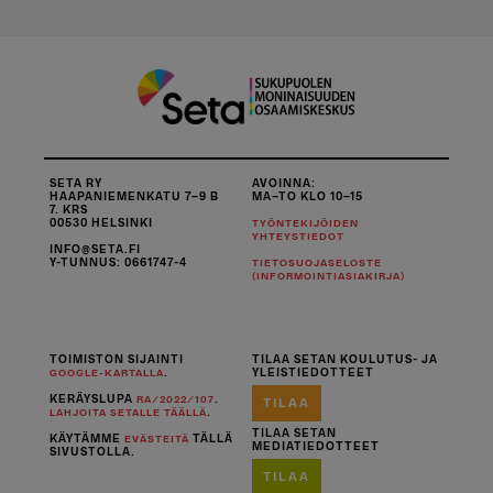
SETA RY
AVOINNA:
HAAPANIEMENKATU 7–9 B
MA–TO KLO 10–15
7. KRS
00530 HELSINKI
TYÖNTEKIJÖIDEN
YHTEYSTIEDOT
INFO@SETA.FI
Y-TUNNUS: 0661747-4
TIETOSUOJASELOSTE
(INFORMOINTIASIAKIRJA)
TOIMISTON SIJAINTI
TILAA SETAN KOULUTUS- JA
.
YLEISTIEDOTTEET
GOOGLE-KARTALLA
KERÄYSLUPA
.
RA/2022/107
TILAA
.
LAHJOITA SETALLE TÄÄLLÄ
TILAA SETAN
KÄYTÄMME
TÄLLÄ
EVÄSTEITÄ
MEDIATIEDOTTEET
SIVUSTOLLA.
TILAA