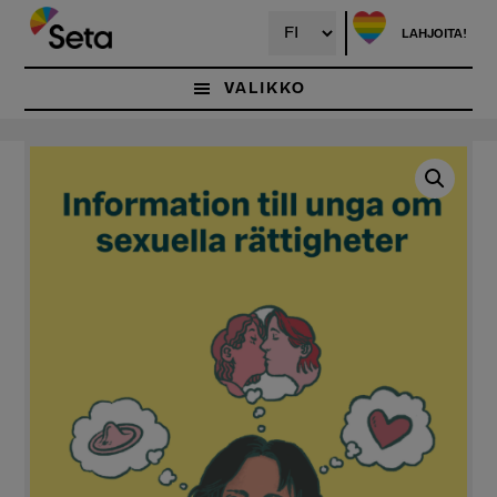
Hyppää
pääsisältöön
LAHJOITA!
VALIKKO