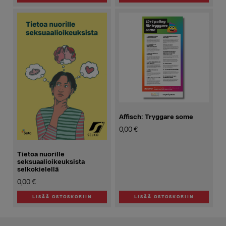
Affisch: Tryggare some
0,00
€
Tietoa nuorille
seksuaalioikeuksista
selkokielellä
0,00
€
LISÄÄ OSTOSKORIIN
LISÄÄ OSTOSKORIIN