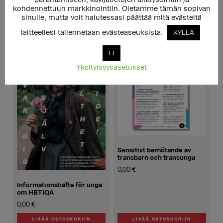
kohdennettuun markkinointiin. Oletamme tämän sopivan
sinulle, mutta voit halutessasi päättää mitä evästeitä
Tutustu myös
laitteellesi tallennetaan evästeaseuksista.
KYLLÄ
EI
Yksityisyysasetukset
Sensitivt bemötande av
transbarn och transunga
0,00
€
Informationshäfte för unga
om HBTIQA
0,00
€
LISÄÄ OSTOSKORIIN
LISÄÄ OSTOSKORIIN